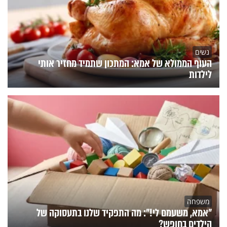
נשים
העוף הממולא של אמא: המתכון שתמיד מחזיר אותי
לילדות
משפחה
"אמא, משעמם לי!": מה התפקיד שלנו בתעסוקה של
הילדים בחופש?