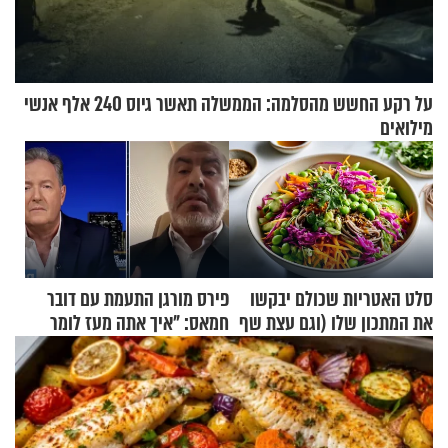
על רקע החשש מהסלמה: הממשלה תאשר גיוס 240 אלף אנשי
מילואים
סלט האטריות שכולם יבקשו
פירס מורגן התעמת עם דובר
את המתכון שלו (וגם עצת שף
חמאס: "איך אתה מעז לומר
להגשת הרוטב)
שלא ביצעתם פשעי מלחמה?!"