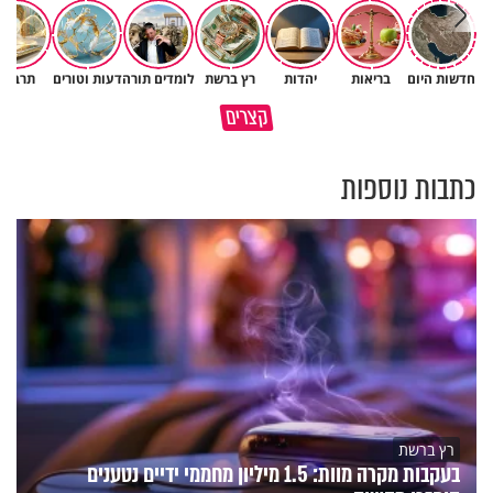
חדשות היום
בריאות
יהדות
רץ ברשת
לומדים תורה
דעות וטורים
תרבות
פעם אחת אמרו לך לא וכבר אתה
קצרים
טורק את הדלת?
מי כתב אותך?
כתבות נוספות
רץ ברשת
בעקבות מקרה מוות: 1.5 מיליון מחממי ידיים נטענים