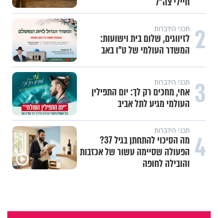
חיילי צה"ל
2
תכני הידברות
לזיווגים, שלום בית וישועות:
המשדר העולמי של ט"ו באב
3
תכני הידברות
אחי, מחכים רק לך: יום התפילין
העולמי מגיע לתל אביב
תכני הידברות
4
מה הסיכוי להתחתן בגיל 37?
הפעולה שסיימה עשור של אכזבות
והובילה לחופה