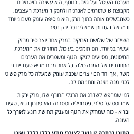
מערכת העיכול ועל גזים. בנוסף, היא עשירה בויטמינים
מקבוצת B שתורמים לאנרגיה ולתפקוד מערכת העצבים.
כשמבשלים אותה בתוך מרק, היא מוסיפה עומק טעם מיוחד
ורמז של רעננות שמשלים כל ירק בסיר.
השילוב של שלושת הירוקים במרק אחד יוצר סיר מחזק
ועשיר במיוחד. הם תומכים בעיכול, מחזקים את המערכת
החיסונית, מסייעים לניקוי הגוף ומשפרים את הערכים
התזונתיים של המנה כולה. כל אחד מהם מביא טעם ייחודי
משלו, אך יחד הם יוצרים שכבת עומק שמעלה כל מרק פשוט
לכדי מנה מזינה ומחממת לב.
למי שמחפש לשדרג את הרגלי החורף שלו, מרק ירקות
שמבוסס על סלרי, פטרוזיליה וכוסברה הוא פתרון נגיש, טעים
ובריא - כזה שמחזק את הגוף ומעניק תחושת רוגע לאורך כל
העונה.
התוכן בכתבה זו נועד לצורכי מידע כללי בלבד ואינו