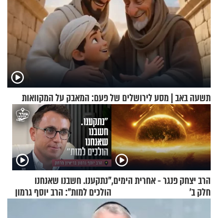
תשעה באב | מסע לירושלים של פעם: המאבק על המקוואות
הרב יצחק פנגר - אחרית הימים,
"נתקענו. חשבנו שאנחנו
חלק ב’
הולכים למות": הרב יוסף גרמון
בריאיון מרתק