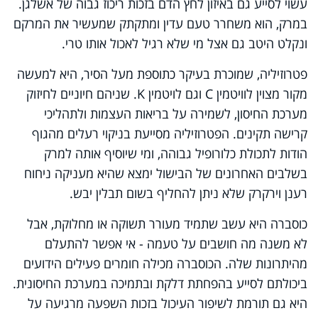
עשוי לסייע גם באיזון לחץ הדם בזכות ריכוז גבוה של אשלגן.
במרק, הוא משחרר טעם עדין ומתקתק שמעשיר את המרקם
ונקלט היטב גם אצל מי שלא רגיל לאכול אותו טרי.
פטרוזיליה, שמוכרת בעיקר כתוספת מעל הסיר, היא למעשה
מקור מצוין לוויטמין C וגם לויטמין K. שניהם חיוניים לחיזוק
מערכת החיסון, לשמירה על בריאות העצמות ולתהליכי
קרישה תקינים. הפטרוזיליה מסייעת בניקוי רעלים מהגוף
הודות לתכולת כלורופיל גבוהה, ומי שיוסיף אותה למרק
בשלבים האחרונים של הבישול ימצא שהיא מעניקה ניחוח
רענן וירקרק שלא ניתן להחליף בשום תבלין יבש.
כוסברה היא עשב שתמיד מעורר תשוקה או מחלוקת, אבל
לא משנה מה חושבים על טעמה - אי אפשר להתעלם
מהיתרונות שלה. הכוסברה מכילה חומרים פעילים הידועים
ביכולתם לסייע בהפחתת דלקת ובתמיכה במערכת החיסונית.
היא גם תורמת לשיפור העיכול בזכות השפעה מרגיעה על