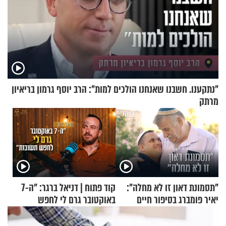
"נתקענו. חשבנו שאנחנו הולכים למות": הרב יוסף גרמון בריאיון
מרתק
"תסמונת דאון זו לא מחלה":
קוד פתוח | דניאל ברגר: "ה-7
יאיר פומברג בסיפור חיים
באוקטובר גרם לי לחפש
מעורר השראה
תשובות"