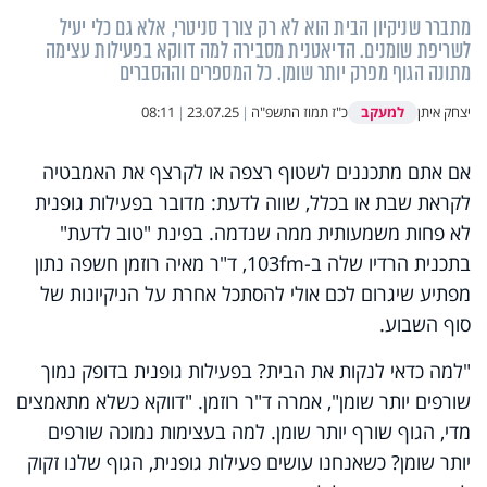
מתברר שניקיון הבית הוא לא רק צורך סניטרי, אלא גם כלי יעיל
לשריפת שומנים. הדיאטנית מסבירה למה דווקא בפעילות עצימה
מתונה הגוף מפרק יותר שומן. כל המספרים וההסברים
למעקב
יצחק איתן
כ"ז תמוז התשפ"ה
|
23.07.25
|
08:11
אם אתם מתכננים לשטוף רצפה או לקרצף את האמבטיה
לקראת שבת או בכלל, שווה לדעת: מדובר בפעילות גופנית
לא פחות משמעותית ממה שנדמה. בפינת "טוב לדעת"
בתכנית הרדיו שלה ב-103fm, ד"ר מאיה רוזמן חשפה נתון
מפתיע שיגרום לכם אולי להסתכל אחרת על הניקיונות של
סוף השבוע.
"למה כדאי לנקות את הבית? בפעילות גופנית בדופק נמוך
שורפים יותר שומן", אמרה ד"ר רוזמן. "דווקא כשלא מתאמצים
מדי, הגוף שורף יותר שומן. למה בעצימות נמוכה שורפים
יותר שומן? כשאנחנו עושים פעילות גופנית, הגוף שלנו זקוק