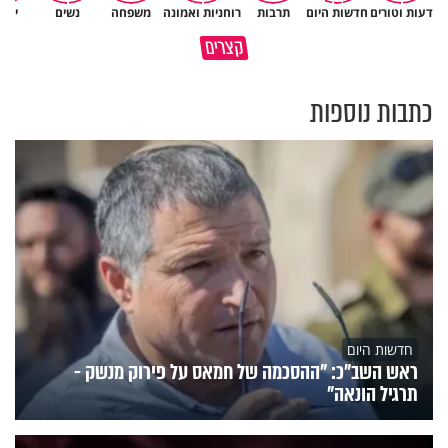
דעות וטורים
חדשות היום
תרבות
רוחניות ואמונה
משפחה
נשים
יהד
גם ׳הרע׳ זה הרחמים של בורא
קצרים
מדוע האמונה נמשלה למלח?
עולם
כתבות נוספות
חדשות היום
ראש השב"כ: "ההסכמה של חמאס על פירוק מנשק -
תרגיל הונאה"