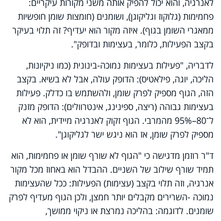
לאנרגיה, והוא יכול להפיק אותה משני מקורות עיקריים:
פחמימות (גלוקוז וגליקוגן), ושומנים (חומצות שומן חופשיות
ממאגרי השומן בגוף). איזה מקור הוא יעדיף? זה תלוי בעיקר
בקצב הפעילות, כלומר, בעצימות ובדופק".
לדבריה, "פעילות בעצימות נמוכה-בינונית (כמו ניקיונות,
הליכה, יוגה, פילאטיס): הדופק עולה, אבל לא בשיא. בקצב
הזה, הגוף מספיק לפרק שומן, ולהשתמש בו כדלק. פעילות
בעצימות גבוהה (ריצה, ספינינג, אינטרוולים): הדופק מזנק
ל־80–95% מהמרבי. הגוף זקוק לאנרגיה מיידית, הוא לא
מספיק לפרק שומן, אז הוא ניגש ישר לגליקוגן".
ד"ר רוזמן מדגישה כי "הגוף לא שורף שומן או פחמימות, הוא
תמיד שורף שילוב של השניים. ההבדל הוא באחוז מכל מקור
אנרגיה, וזה תלוי בקצב (עצימות) הפעילות: ככל שהעצימות
נמוכה -השרירים מקבלים יותר חמצן, ולכן הגוף מעדיף לפרק
שומנים. לדוגמה: בהליכה נמרצת או ניקוי ממושך,