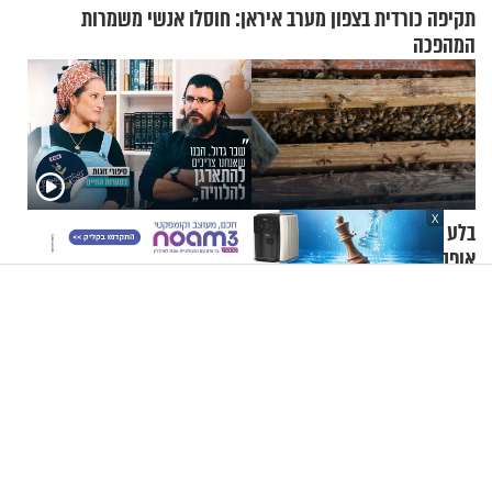
תקיפה כורדית בצפון מערב איראן: חוסלו אנשי משמרות
המהפכה
X
בלע דבורה בזמן רכיבה על
"שבר גדול. הבנו שאנחנו
אופניים - והגיע לבית החולים
צריכים להתארגן להלוויה":
במצב מסכן חיים
זוגיות במבחן, הפעם עם מרים
וגד דנינו