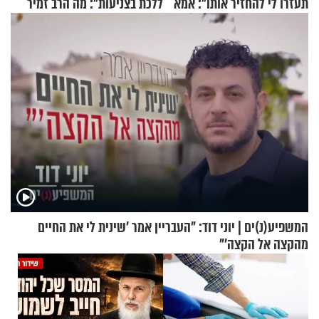
תעזרו לי להחזיר אותו": אמא
ללכת בצניעות": מה הרב זמיר
של יובל בן ה-4 בריאיון דומע
כהן המליץ לה לעשות?
המשפיע(נ)ים | יוני דוד: "העבריין אמר 'שינית לי את החיים
מהקצה אל הקצה'"