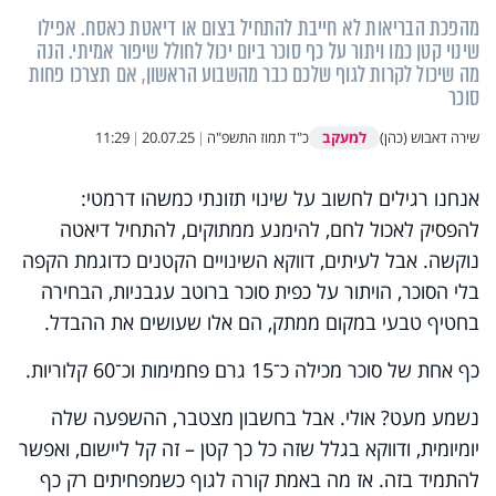
מהפכת הבריאות לא חייבת להתחיל בצום או דיאטת כאסח. אפילו
שינוי קטן כמו ויתור על כף סוכר ביום יכול לחולל שיפור אמיתי. הנה
מה שיכול לקרות לגוף שלכם כבר מהשבוע הראשון, אם תצרכו פחות
סוכר
למעקב
שירה דאבוש (כהן)
כ"ד תמוז התשפ"ה
|
20.07.25
|
11:29
אנחנו רגילים לחשוב על שינוי תזונתי כמשהו דרמטי:
להפסיק לאכול לחם, להימנע ממתוקים, להתחיל דיאטה
נוקשה. אבל לעיתים, דווקא השינויים הקטנים כדוגמת הקפה
בלי הסוכר, הויתור על כפית סוכר ברוטב עגבניות, הבחירה
בחטיף טבעי במקום ממתק, הם אלו שעושים את ההבדל.
כף אחת של סוכר מכילה כ־15 גרם פחמימות וכ־60 קלוריות.
נשמע מעט? אולי. אבל בחשבון מצטבר, ההשפעה שלה
יומיומית, ודווקא בגלל שזה כל כך קטן – זה קל ליישום, ואפשר
להתמיד בזה. אז מה באמת קורה לגוף כשמפחיתים רק כף