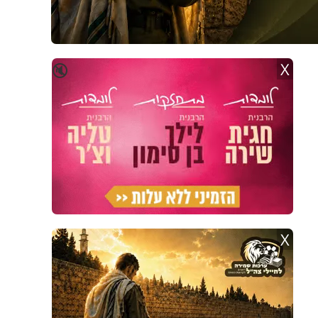
X
🔇
X