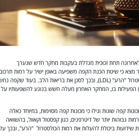
אחרונה תחת זכוכית מגדלת בעקבות מחקר חדש שנערך
מצא כי שיטת הכנת הקפה משפיעה באופן ישיר על רמות תרכובו
דיטרפן, שיכולות להעלות את רמות הכולסטרול "הרע" (LDL), ובכך לסכן את בריאות הלב. בעוד שקפה נ
ת הפעילות בו, המחקר האחרון מעלה חשש בנוגע להשפעותיו על
קרים, בראשות דיויד אגמן, בדקו 14 מכונות קפה שונות וגילו כי מכונות קפה מסוימות, במיוחד כאלה
ות גבוהות יותר של דיטרפנים, כגון קפסטול וקאוול, בהשוואה
ות שידועות ביכולת להעלות את רמות הכולסטרול "הרע", ובכך עלו