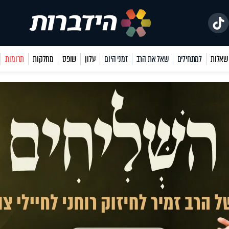
למתחילים
שאל את הרב
זמני היום
עלון
שופס
מחלקות
תרומות