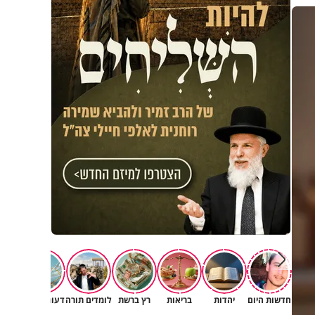
חדשות היום
יהדות
בריאות
רץ ברשת
לומדים תורה
דעות וטורים
תרב