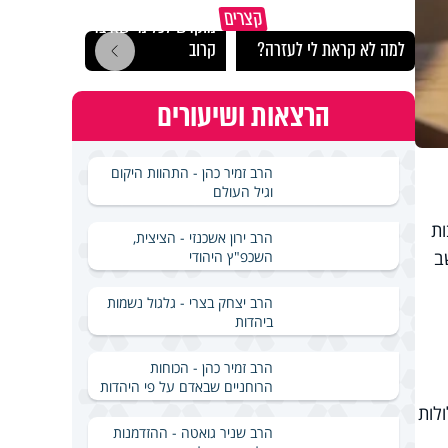
קצרים
מוקדש לכל מי שאיבד איש
עם י
למה לא קראת לי לעזרה?
קרוב
ל….פ
הרצאות ושיעורים
הרב זמיר כהן - התהוות היקום
וגיל העולם
ת
הרב ירון אשכנזי - הציצית,
חשב
השכפ"ץ היהודי
הרב יצחק בצרי - גלגול נשמות
ביהדות
הרב זמיר כהן - הכוחות
הרוחניים שבאדם על פי היהדות
לות
הרב שניר גואטה - ההזדמנות