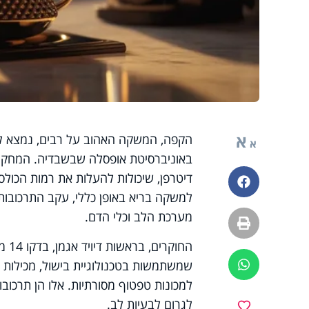
א
הקפה, המשקה האהוב על רבים, נמצא ל
א
באוניברסיטת אופסלה שבשבדיה. המחקר 
פייסבוק
למשקה בריא באופן כללי, עקב התרכובו
מערכת הלב וכלי הדם.
הדפסה
החו
שמשתמשות בטכנולוגיית בישול, מכילות רמ
ווטסאפ
למכונות טפטוף מסורתיות. אלו הן תרכוב
לגרום לבעיות לב.
מועדפים