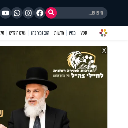
VOD
מגזין
חדשות
הרב זמיר כהן
עולם הילדים
70 שאלות
X