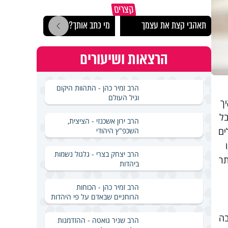
הרצל
קצרים
לארץ
תאהבי קצת את עצמך
מי כתב אותך?
באירא
הרצאות ושיעורים
הרב זמיר כהן - התהוות היקום
וגיל העולם
ך
בל
הרב ירון אשכנזי - הציצית,
ים
השכפ"ץ היהודי
הרב יצחק בצרי - גלגול נשמות
תר
ביהדות
הרב זמיר כהן - הכוחות
הרוחניים שבאדם על פי היהדות
בה
הרב שניר גואטה - ההזדמנות