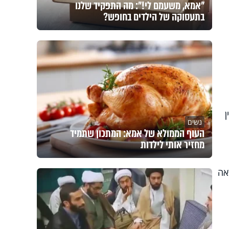
"אמא, משעמם לי!": מה התפקיד שלנו
בתעסוקה של הילדים בחופש?
נשים
העוף הממולא של אמא: המתכון שתמיד
מחזיר אותי לילדות
אה