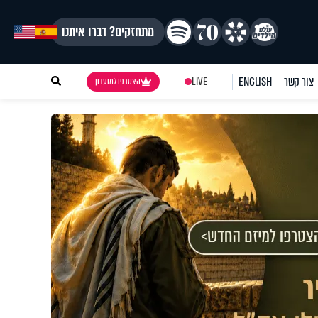
מתחזקים? דברו איתנו
צור קשר
ENGLISH
LIVE
הצטרפו למועדון