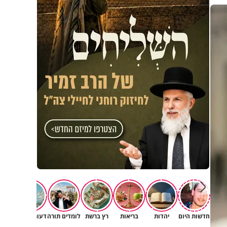
חדשות היום
יהדות
בריאות
רץ ברשת
לומדים תורה
דעות וטורים
תרב