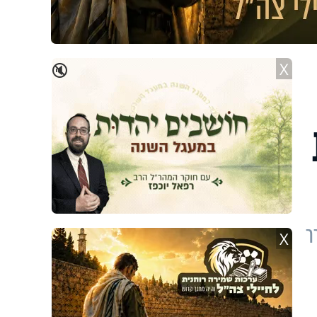
X
🔇
ר
X