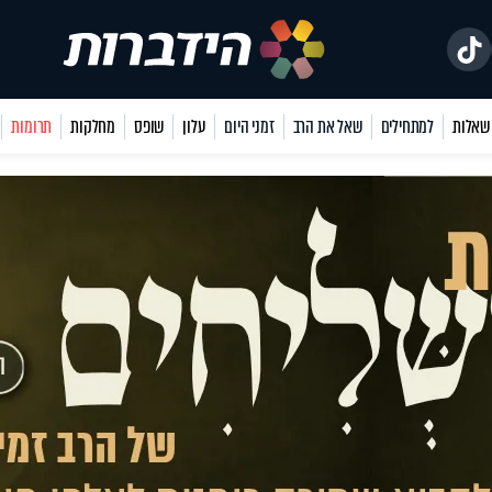
למתחילים
שאל את הרב
זמני היום
עלון
שופס
מחלקות
תרומות