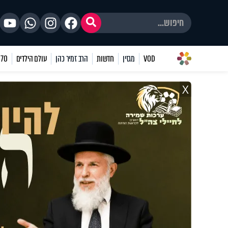
VOD
מגזין
חדשות
הרב זמיר כהן
עולם הילדים
70 שאלות
X