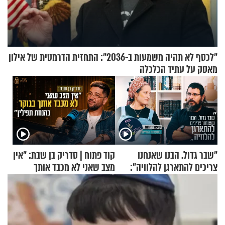
"לכסף לא תהיה משמעות ב-2036": התחזית הדרמטית של אילון
מאסק על עתיד הכלכלה
"שבר גדול. הבנו שאנחנו
קוד פתוח | סדריק בן שבת: "אין
צריכים להתארגן להלוויה":
מצב שאני לא מכבד אותך
זוגיות במבחן, הפעם עם מרים
בבוקר בהנחת תפילין"
וגד דנינו