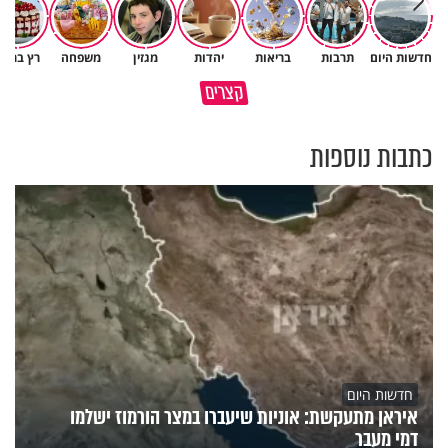
חדשות היום
תרבות
בריאות
יהדות
מגזין
משפחה
רץ ברשת
האם אפשר להפוך קללה לברכה?
קצרים
רק ביחד מגיעים עד הסוף
מסר מפרשת השבוע
כתבות נוספות
חדשות היום
איראן מתעקשת: אוניות שיעברו במצר הורמוז ישלמו
דמי מעבר