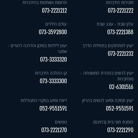
מזכירות הידברות
תרומות ושותפות בהידברות
073-2221212
073-2221222
עלון שבת - עונג שבת
עולם הילדים
073-3592800
073-2221388
יעוץ למתחזקים בתחילת הדרך
יעוץ לילדות בסיכון והדרכה להורים -
אתגר
073-2221232
073-3333320
יעוץ לנשים בטהרת המשפחה -
קו ההלכה הידברות
מתחברות
073-3333300
02-6301516
יעוץ תמיכה וסיוע לנשים בהריון
דיווח וסיוע במקרי התבוללות
052-9551591
052-9551591
הזמנת חוגי בית (בחינם)
נופשים
073-2221270
073-2221290