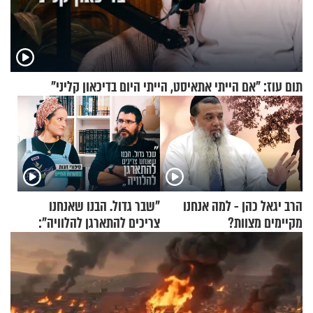
תום עוז: "אם הייתי אתאיסט, הייתי היום בדיכאון קליני"
הרב יגאל כהן - למה אנחנו
"שבר גדול. הבנו שאנחנו
מקיימים מצוות?
צריכים להתארגן להלוויה":
זוגיות במבחן, הפעם עם מרים
וגד דנינו