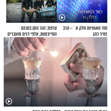
סוד האותיות חלק א`– הרב
צרפת: נהר הסן בסכנת
זמיר כהן
התייבשות, אלפי דגים מועברים
במבצעי חילוץ