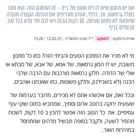
אם יש מתכון שיש לו ריח וטעם של בית – זה המתכון הזה. הוא מוכר
בשלל גרסאות, אך, כרגיל, אנחנו מעדיפים את הגרסה הקצרה והקלה
שיוצאת לא פחות טעימה. 10 דקות הכנה ויש לכם סיר מלא בכל טוב.
מבשלים בכיף
למעקב
אורית גרוסקוט
י"ד שבט התשפ"ה
|
12.02.25
|
15:28
מי לא מכיר את המתכון הטעים והביתי הזה? כמו כל מתכון
משובח, יש לו המון גרסאות. של אמא, של אבא, של סבתא או
אולי של הדודה. חלקן גרסאות מורכבות עם הרבה שלבי
הכנה (לא בשבילנו), וחלקן פשוטות, כמו שאנחנו אוהבים.
ובכל זאת, אם איכשהו אתם לא מכירים, מדובר בערמות של
שעועית ירוקה ברוטב אדום וסמיך, שמחביא בתוכו שוקי עוף
עסיסיים. את כל הטוב הזה אפשר להכין ב 10 דקות, לשכוח
מהסיר לשעה, ולקבל בסופה תבשיל מדהים שמתחסל
במהירות האור.