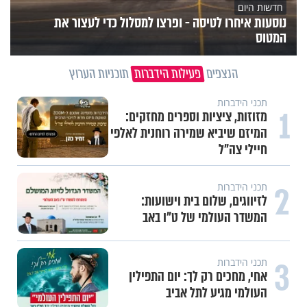
חדשות היום
נוסעות איחרו לטיסה - ופרצו למסלול כדי לעצור את
המטוס
הנצפים
פעילות הידברות
תוכניות הערוץ
תכני הידברות
1
מזוזות, ציציות וספרים מחזקים:
המיזם שיביא שמירה רוחנית לאלפי
חיילי צה"ל
2
תכני הידברות
לזיווגים, שלום בית וישועות:
המשדר העולמי של ט"ו באב
3
תכני הידברות
אחי, מחכים רק לך: יום התפילין
העולמי מגיע לתל אביב