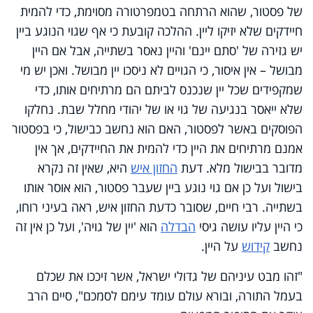
של פסטור, שהוא הרתחה בטמפרטורה מסוימת, כדי להמית
חיידקים שלא יזיקו ליין. ההלכה קובעת כי אף שגוי הנוגע ביין
יש גזירה של 'סתם יינם' והיין נאסר בשתייה, אבל אם היין
מבושל – אין איסור, כי הגויים לא ניסכו יין מבושל. ואכן יש מי
שמקפידים שכל יין שנכנס לביתם הם מרתיחים אותו, כדי
שלא ייאסר בנגיעה של גוי או של יהודי מחלל שבת. נחלקו
הפוסקים באשר לפסטור, האם הוא נחשב כבישול, כי בפסטור
אמנם מרתיחים את היין כדי להמית את החיידקים, אך אין
מדובר בבישול מלא. דעת
החזון איש
היא, שאין זה נקרא
בישול ועל כן אם גוי נוגע ביין שעבר פסטור, הוא אוסר אותו
בשתייה. רבי חיים, שסובר כדעת החזון איש, ראה בעיני רוחו,
כי היין עליו עושה גיסי
הבדלה
הוא 'יין של גויה', ועל כן אין זה
נחשב
קידוש
על היין.
"זהו מבט עיניהם של גדולי ישראל, אשר זיככו את שכלם
בעמל התורה, ובורא עולם עומד עימם לסמכם", סיים הרב