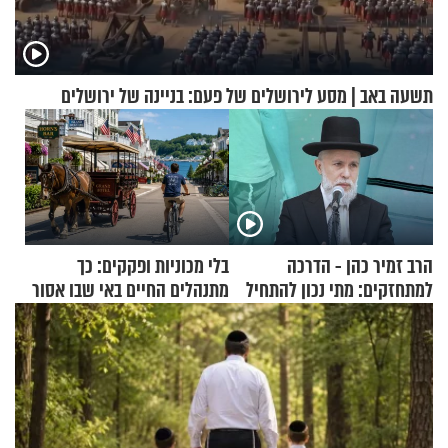
תשעה באב | מסע לירושלים של פעם: בניינה של ירושלים
הרב זמיר כהן - הדרכה
בלי מכוניות ופקקים: כך
למתחזקים: מתי נכון להתחיל
מתנהלים החיים באי שבו אסור
עם לבישת הציצית?
לנהוג כבר יותר מ-120 שנה