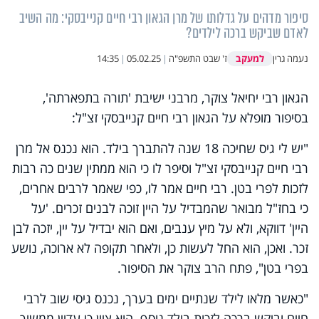
סיפור מדהים על גדלותו של מרן הגאון רבי חיים קנייבסקי: מה השיב
לאדם שביקש ברכה לילדים?
למעקב
נעמה גרין
ז' שבט התשפ"ה
|
05.02.25
|
14:35
הגאון רבי יחיאל צוקר, מרבני ישיבת 'תורה בתפארתה',
בסיפור מופלא על הגאון רבי חיים קנייבסקי זצ"ל:
"יש לי גיס שחיכה 18 שנה להתברך בילד. הוא נכנס אל מרן
רבי חיים קנייבסקי זצ"ל וסיפר לו כי הוא ממתין שנים כה רבות
לזכות לפרי בטן. רבי חיים אמר לו, כפי שאמר לרבים אחרים,
כי בחז"ל מבואר שהמבדיל על היין זוכה לבנים זכרים. 'על
היין' דווקא, ולא על מיץ ענבים, ואם הוא יבדיל על יין, יזכה לבן
זכר. ואכן, הוא החל לעשות כן, ולאחר תקופה לא ארוכה, נושע
בפרי בטן", פתח הרב צוקר את הסיפור.
"כאשר מלאו לילד שנתיים ימים בערך, נכנס גיסי שוב לרבי
חיים וביקש ברכה לזכות בילד נוסף. הוא ציין כי עדיין ממשיך