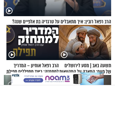
הרב רפאל רובין: איך מתאבלים על טרגדיה בת אלפיים שנה?
תשעה באב | מסע לירושלים
הרב רפאל אוחיון – המדריך
של פעם: המאבק על המקוואות
למתחזק: כיצד מתפללים תפילת
X
שמונה עשרה?