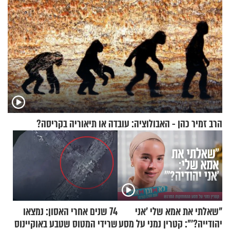
הרב זמיר כהן - האבולוציה: עובדה או תיאוריה בקריסה?
"שאלתי את אמא שלי 'אני
74 שנים אחרי האסון: נמצאו
יהודייה?'": קטרין נמני על מסע
שרידי המטוס שטבע באוקיינוס