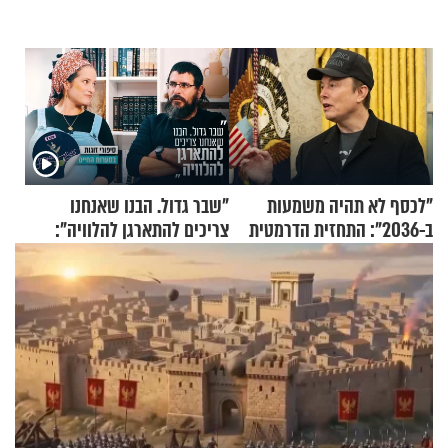
"לכסף לא תהיה משמעות
"שבר גדול. הבנו שאנחנו
ב-2036": התחזית הדרמטית
צריכים להתארגן להלוויה":
של אילון מאסק על עתיד
זוגיות במבחן, הפעם עם מרים
הכלכלה
וגד דנינו