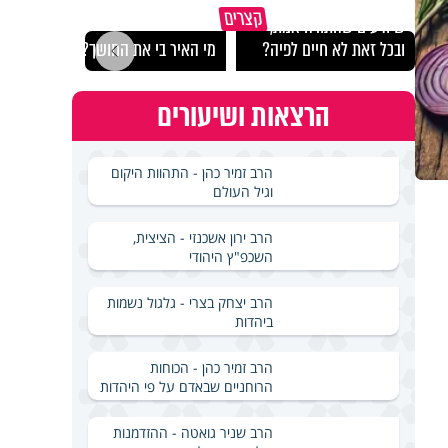
איך ייתכן שיש אנשים
איך 
קצרים
שיודעים שהתורה אמת,
הצלי
ובכל זאת לא חיים לפיה?
מי האיר בי את החושך?
ארבע
הרצאות ושיעורים
הרב זמיר כהן - התהוות היקום
וגיל העולם
הרב ירון אשכנזי - הציצית,
השכפ"ץ היהודי
הרב יצחק בצרי - גלגול נשמות
ביהדות
הרב זמיר כהן - הכוחות
הרוחניים שבאדם על פי היהדות
הרב שניר גואטה - ההזדמנות