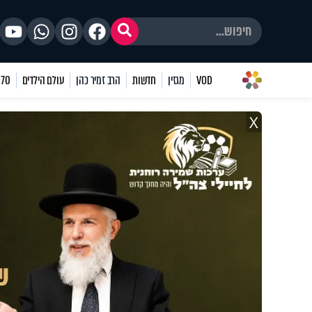
VOD
מגזין
חדשות
הרב זמיר כהן
עולם הילדים
70 שאלות
X