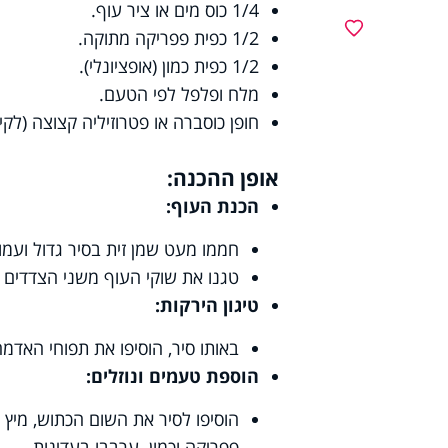
1/4 כוס מים או ציר עוף.
מועדפים
1/2 כפית פפריקה מתוקה.
1/2 כפית כמון (אופציונלי).
מלח ופלפל לפי הטעם.
חופן כוסברה או פטרוזיליה קצוצה (לקי
אופן ההכנה:
הכנת העוף:
חממו מעט שמן זית בסיר גדול ועמו
טגנו את שוקי העוף משני הצדדים ע
טיגון הירקות:
באותו סיר, הוסיפו את תפוחי האדמה והבטטה וטגנו במשך 7
הוספת טעמים ונוזלים:
הוסיפו לסיר את השום הכתוש, מיץ הל
פפריקה וכמון. ערבבו בעדינות.