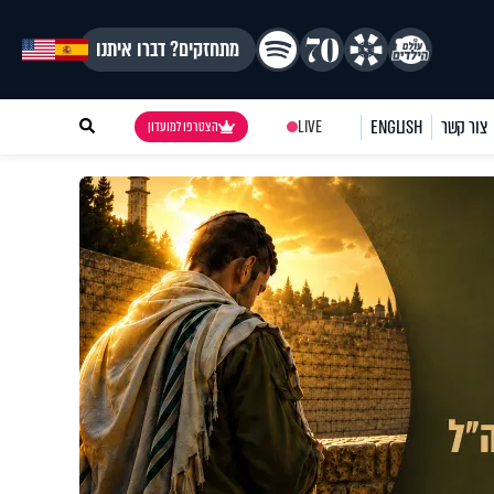
מתחזקים? דברו איתנו
צור קשר
ENGLISH
LIVE
הצטרפו למועדון