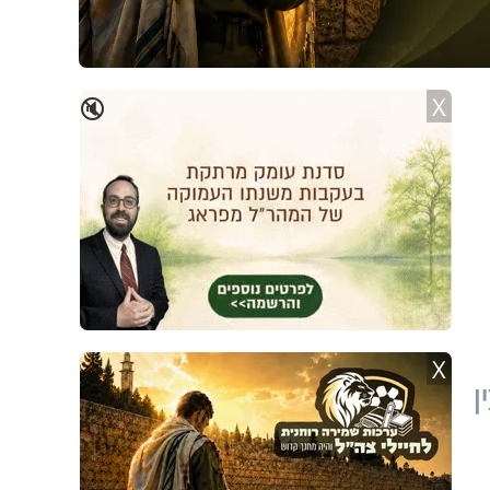
X
🔇
X
ן