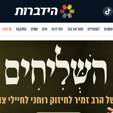
למתחילים
שאל את הרב
זמני היום
עלון
שופס
מחלקות
תרומות