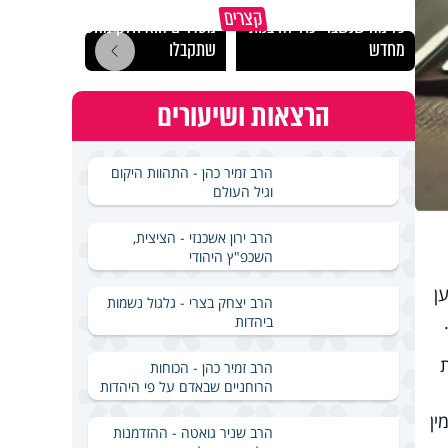
גם השולחן שבת שאתם
קצרים
כל מה שנשבר יכול להיבנות
מסדרים הוא חלק מהשפע
האם מ
מחדש
שתקבלו
בשבת
הרצאות ושיעורים
הרב זמיר כהן - התהוות היקום
וגיל העולם
הרב ירון אשכנזי - הציצית,
השכפ"ץ היהודי
ן
הרב יצחק בצרי - גלגול נשמות
ביהדות
ת
הרב זמיר כהן - הכוחות
הרוחניים שבאדם על פי היהדות
ין
הרב שניר גואטה - ההזדמנות