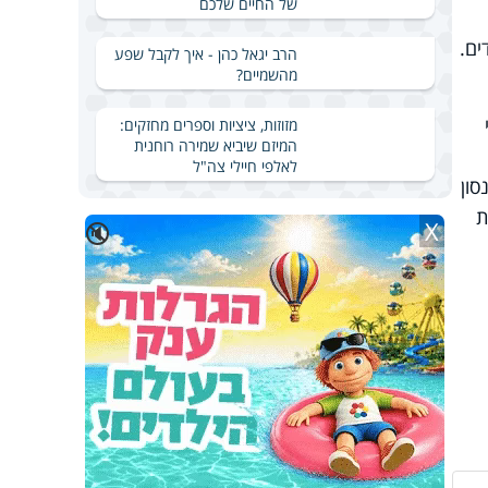
של החיים שלכם
ים.
הרב יגאל כהן - איך לקבל שפע
מהשמיים?
מזוזות, ציציות וספרים מחזקים:
המיזם שיביא שמירה רוחנית
לאלפי חיילי צה"ל
סון
ת
X
🔇