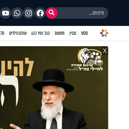
VOD
מגזין
חדשות
הרב זמיר כהן
עולם הילדים
70 שאלות
X