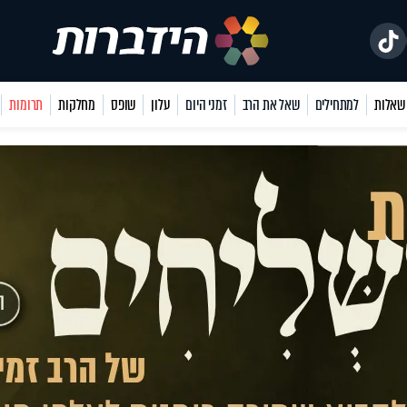
למתחילים
שאל את הרב
זמני היום
עלון
שופס
מחלקות
תרומות