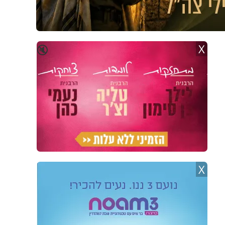
X
🔇
X