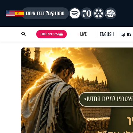
מתחזקים? דברו איתנו
צור קשר
ENGLISH
LIVE
הצטרפו למועדון