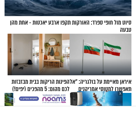
סיוט מול חופי ספרד: האורקות תקפו ארבע יאכטות - אחת מהן
טבעה
איראן מאיימת על בולגריה: "אל
הפינות הריקות בבית מבזבזות
תאפשרו למטוסי אמריקנים
לכם מקום: 5 מהפכים (יפים!)
X
להמריא מהשטח שלכם"
שאפשר לעשות כבר היום