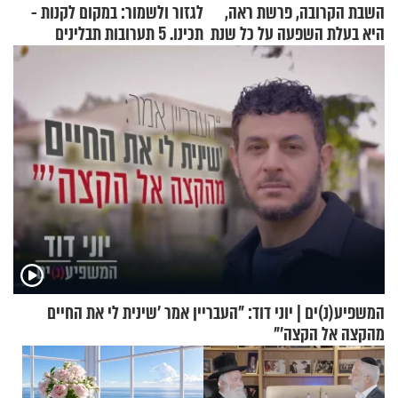
השבת הקרובה, פרשת ראה,
לגזור ולשמור: במקום לקנות -
היא בעלת השפעה על כל שנת
תכינו. 5 תערובות תבלינים
תשפ"ז
שמתאימות להכל
המשפיע(נ)ים | יוני דוד: "העבריין אמר 'שינית לי את החיים
מהקצה אל הקצה'"