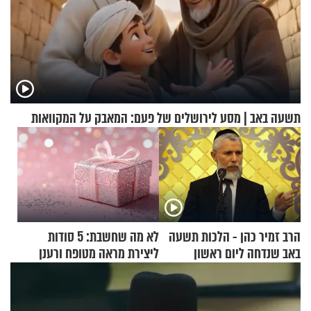
תשעה באב | מסע לירושלים של פעם: המאבק על המקוואות
הרב זמיר כהן - הלכות תשעה
לא מה שחשבת: 5 סודות
באב שנדחה ליום ראשון
ליצירת מראה מטופח ורענן