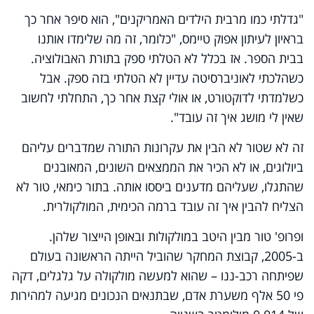
"גדלתי כמו מרבית הילדים האמריקנים", הוא סיפר אחר כך
בראיון לעיתון אפוק טיימס, "כלומר, זה מה שלימדו אותנו
בבית הספר. אז בכלל לא הטלתי ספק בתורת האבולוציה.
כשהלכתי לאוניברסיטה עדיין לא הטלתי בזה ספק. אבל
כשלמדתי לדוקטורט, או אולי קצת אחר כך, התחלתי לחשוב
שאין לי מושג איך זה עובד".
זה לא שטור לא הבין את עקרונות התורה שמדברים עליהם
ביולוגים, או לא הכיר את הממצאים השונים, המאובנים
שהתגלו, שעליהם מדענים ביססו אותה. בתור כימאי, טור לא
הצליח להבין איך זה עובד ברמה הכימית, המולקולרית.
ופרופ' טור מבין היטב במולקולות ובאופן הייצור שלהן.
ב-2005, קבוצת המחקר שהוביל הייתה הראשונה בעולם
שפיתחה רכב-ננו – שהוא למעשה מולקולה על גלגלים, דקה
פי 50 אלף משערת אדם, שבתנאים הנכונים מגיעה למהירות