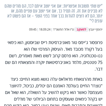
"יש שתי תשובות אפשריות: אם אני יושב איתם לבד, הם מודים שהם
לא מבינים את זה. זה תמיד כך. אם אני יושב עם שניים מהם, או
יותר, הם לא רוצים להודות בכך אחד בפני השני – אז הם פשוט לא
עונים לי"
למעקב
יהוסף יעבץ
ט"ו אלול התשפ"ד
|
18.09.24
|
09:45
פרופסור ג'יימס טור מאוניברסיטת רייס שביוסטון, הוא כימאי
בעל רקורד מכובד מאד. העיסוק המרכזי שלו הוא
ננו-טכנולוגיה. הוא פרסם קרוב לשש מאות מאמרים, רשם
75 פטנטים, מלמד באוניברסיטאות יוקרה והמצאותיו הם שם
דבר.
באחת מהרצאותיו מדאלאס עלה נושא מוצא החיים: כיצד
"נוצרו" החיים בעולם? האמנם הם יכולים, כביכול, להיווצר
מעצמם? כאשר הוא ביקש להשיב על השאלה, הוא שאל אם
יש בקהל כימאים שעוסקים בתחום הביולוגי של מודלים
להיווצרות והתרבות תאים. שניים נענו בחיוב, הוא ביקש מהם