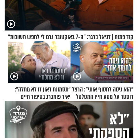
קוד פתוח | דניאל ברגר: "ה-7 באוקטובר גרם לי לחפש תשובות"
"הוא ניסה לחטוף אותי": הרצל
"תסמונת דאון זו לא מחלה":
דוסטר על מסע חייו המטלטל
יאיר פומברג בסיפור חיים
מעורר השראה