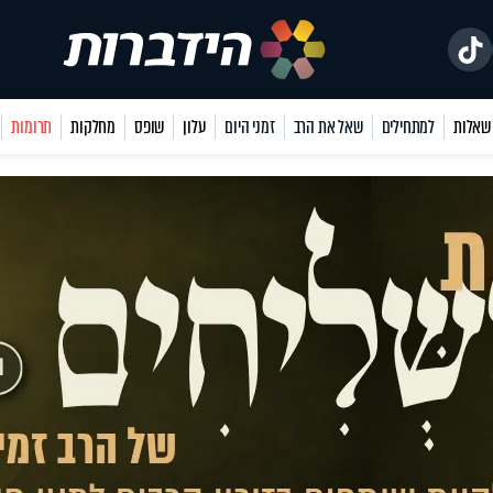
למתחילים
שאל את הרב
זמני היום
עלון
שופס
מחלקות
תרומות