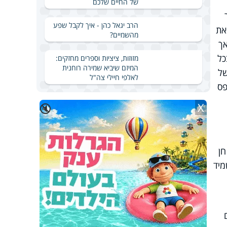
של החיים שלכם
הרב יגאל כהן - איך לקבל שפע
את
מהשמיים?
אך
כל
מזוזות, ציציות וספרים מחזקים:
המיזם שיביא שמירה רוחנית
של
לאלפי חיילי צה"ל
פס
X
🔇
חן
מיד