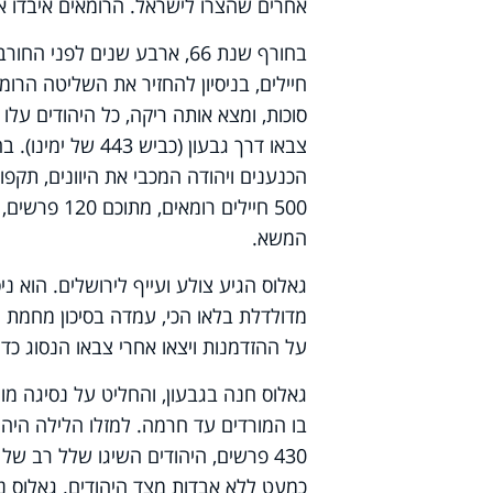
אחרים שהצרו לישראל. הרומאים איבדו א
חיילים, בניסיון להחזיר את השליטה הרומ
סוכות, ומצא אותה ריקה, כל היהודים על
צבאו דרך גבעון (כביש 443 של ימינו). בהגיעו למעלה בית חורון, אותו מקום שבו ניצח
הכנענים ויהודה המכבי את היוונים, תקפו
500 חיילים 
המשא.
גאלוס הגיע צולע ועייף לירושלים. הוא 
מדולדלת בלאו הכי, עמדה בסיכון מחמת ה
על ההזדמנות ויצאו אחרי צבאו הנסוג כדי
גאלוס חנה בגבעון, והחליט על נסיגה מוח
430 פרשים, היהודים השיגו שלל רב ש
כמעט ללא אבדות מצד היהודים. גאלוס נ