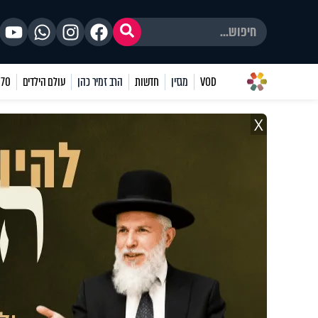
VOD
מגזין
חדשות
הרב זמיר כהן
עולם הילדים
70 שאלות
X