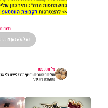
בהשתתפות הרה"ג זמיר כהן שליט
>> להצטרפות
לקבוצת הווטסאפ ל
רוצה הת
אל תפספסו
תגלית היסטורית: נחשף מרכז לייצור כלי אבן
מתקופת בית שני