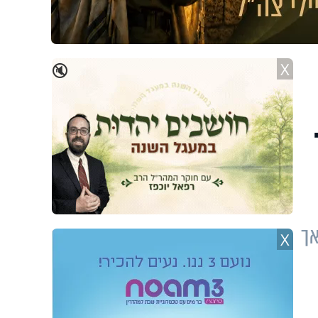
X
🔇
אך
X