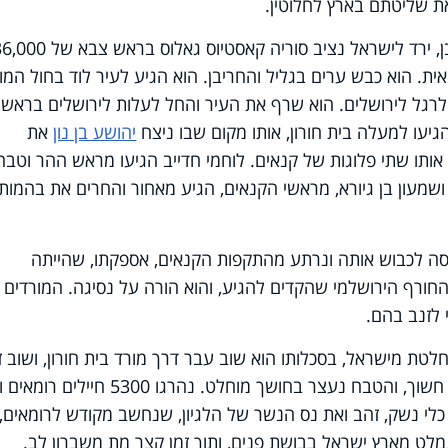
ת שליטתם בארץ לחלוטין.
בחורף שנת 66, ארבע שנים לפני החורבן, ירד לישראל נציב סוריה קאסטיוס גאלוס בראש צ
אית. הוא כבש ערים בגליל והחריבן. הוא הגיע לעיר לוד בחול המו
ו לרגל לירושלים. הוא שרף את העיר והחל לעלות לירושלים בראש
יהושע בן נון
את
 אותו שתי פלוגות של קנאים. לוחמי חדייב הגיעו מראש ההר וטבח
רומאים, מתוכם 120 פרשים, ושמעון בן גיורא, מראשי הקנאים, הגיע מאחור והחרים את בהמות
ניסה לכבוש אותה ונרתע מהתקפות הקנאים, אספקתו, שהייתה
חורף הירושלמי שהקדים להגיע, והוא הורה על נסיגה. המורדים 
 לזנב בהם.
לטת מישראל, בסכלותו הוא שוב עבר דרך מורד בית חורון, ושוב זי
בו המורדים עד חרמה. למזלו הלילה היה חשוך, והטבח נעצר בחושך מוחלט. נהרגו 5300 ח
ל כלי נשק, זהב ואת נס הנשר של הלגיון, שנחשב מקודש לרומאים,
מלט מארץ ישראל בבושת פנים, ותוך זמן קצר מת משברון לב.