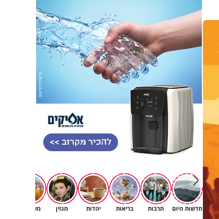
חדשות היום
תרבות
בריאות
יהדות
מגזין
משפחה
רץ ב