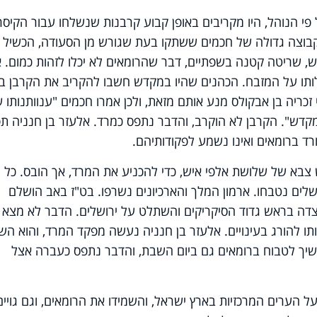
 פי הנוהל, היו מקריבים באופן קבוע קרבנות שנשלחו עבור הקיסר
קבוצה גדולה של חכמים ששתקו בעת שגורש מן הסעודה, הכשיל 
 שריטה קטנה בשפתיים, דבר שהרומאים לא יכלו לזהות כמום. 
ותו על המזבח. הכהנים שהיו במקדש חשבו להקריב את הקרבן ב
זכריה בן אבקולס מנע אותם מזאת, ולכן אמרו חכמים "ענוותנותו 
מקדש". הקרבן לא הוקרב, והדבר נתפס כמרד. אלעזר בן חנניה ת
ד ברומאים ואינו נשמע לפקודותיהם.
בא של שלושת אלפי איש, כדי להכניע את המרד, אך הובס. כל
לים נטבחו. ארמון המלך והארכיונים נשרפו. בט"ז באב הושלם
צדה בראש גדוד הסיקריקים והשתלט על ירושלים. הדבר לא מצא 
ותו להורג בעינויים. אלעזר בן חנניה נעשה מפקד המרד, והוא הש
המשיך לטבוח ברומאים גם ביום השבת, והדבר נתפס כעברה אצל
ל הערים המרכזיות בארץ ישראל, והשמידו את הרומאים, וגם גויים