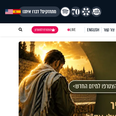
מתחזקים? דברו איתנו
צור קשר
ENGLISH
LIVE
הצטרפו למועדון