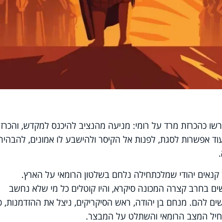
ת בבית המקדש בשנת 66 התפרשו כהכרזת מרד על רומי: מניעה מהנציב להיכנס למקדש, והכרז
עוד אפשרות לסגת, לפנות אל הקיסר ולהישבע לו אמונים, להבהיר
ן קנאים יהודי שמלכתחילה נלחם בשלטון הרומאי על הארץ.
ם בחרב קצרה המכונה סיקרא, והיו קוטלים כל מי שלא נחשב
ים להם. מנחם בן יהודה, ראש הסיקריקים, ניצל את ההזדמנות, 
יל המצב הרומאי והשתלט על המבצר.