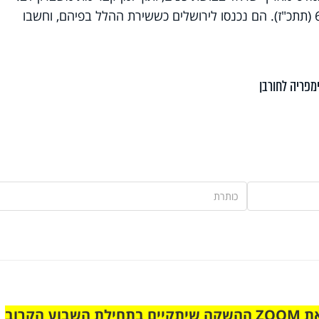
המורדים חגגו את ניצחונם בג' בחשוון 66 (תתכ"ז). הם נכנסו לירושלים כששירת ההלל בפיהם, וחשבו
מפריה לחורבן
הצטרפו לקבוצת הוואטסאפ לקראת ZOOM ההשקה שיתקיים בתחילת השבוע הקרוב