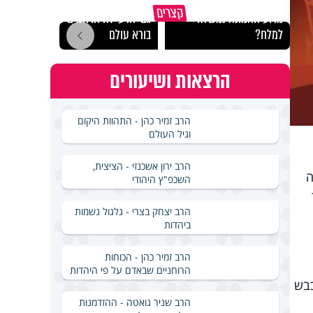
קצרים
מדוע האמונה נמשלה
גם ׳הרע׳ זה הרחמים של
האם מ
למלח?
בורא עולם
בשבת
הרצאות ושיעורים
הרב זמיר כהן - התהוות היקום
וגיל העולם
הרב ירון אשכנזי - הציצית,
ה
השכפ"ץ היהודי
הרב יצחק בצרי - גלגול נשמות
ביהדות
הרב זמיר כהן - הכוחות
הרוחניים שבאדם על פי היהדות
כבש
הרב שניר גואטה - ההזדמנות