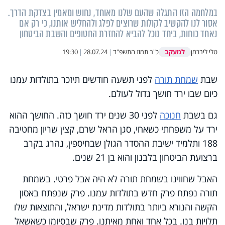
במלחמה הזו התגלה שהעם שלנו מאוחד, נחוש ומאמין בצדקת הדרך.
אסור לנו להקשיב לקולות שרוצים לפלג ולהחליש אותנו, כי רק אם
נאחד כוחות, ביחד נוכל להביא להחזרת החטופים והשבת הביטחון
למעקב
טלי ליברמן
כ"ב תמוז התשפ"ד
|
28.07.24
|
19:30
שבת
שמחת תורה
לפני תשעה חודשים תיזכר בתולדות עמנו
כיום שבו ירד חושך גדול לעולם.
גם בשבת
חנוכה
לפני 30 שנים ירד חושך כזה. החושך ההוא
ירד על משפחתי כשאחי, סגן הראל שרם, קצין שריון מחטיבה
188 ותלמיד ישיבת ההסדר הגולן שבחיספין, נהרג בקרב
ברצועת הביטחון בלבנון והוא בן 21 שנים.
האבל שחווינו בשמחת תורה לא היה אבל פרטי. בשמחת
תורה נפתח פרק חדש בתולדות עמנו. פרק שנפתח באסון
הקשה והנורא ביותר בתולדות מדינת ישראל, והתוצאות שלו
תלויות בנו. בכל אחד ואחת מאיתנו. פרק שבסיומו כשאשאל