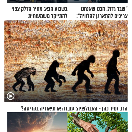
"שבר גדול. הבנו שאנחנו
בשבוע הבא: מחיר הדלק צפוי
צריכים להתארגן להלוויה":
להתייקר משמעותית
זוגיות במבחן, הפעם עם מרים
וגד דנינו
הרב זמיר כהן - האבולוציה: עובדה או תיאוריה בקריסה?