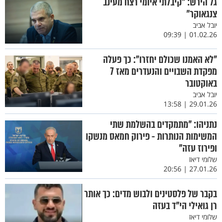
גל הירש: ״קיבלתי איומי רצח מעינב
צנגאוקר״
יובל אביב
01.02.26 | 09:39
"לא האמנו שכולם יחזרו": כך פעלה
מפקדת השבויים והנעדרים מאז 7
באוקטובר
יובל אביב
29.01.26 | 13:58
נתניהו: "מתמקדים בהשלמת שתי
המשימות הנותרות - פירוק חמאס מנשקו
ופירוז עזה"
שלומי דיאז
27.01.26 | 20:56
בקבר של פלסטינים ולבוש מדים: כך אותר
רן גואילי הי"ד בעזה
שלומי דיאז