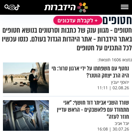
חטופים
+ לקבלת עדכונים
חטופים - מגוון ענק של כתבות וסרטונים בנושא חטופים
באתר הידברות - אתר היהדות הגדול בעולם. כנסו עכשיו
לכל התכנים על חטופים
נמצאו 1606 תוצאות:
נחטף עם משפחתו על ידי ארגון טרור: מי
היה הרב יצחק הוטנר?
יהוסף יעבץ
02.08.26 | 11:11
שורד השבי אביתר דוד חושף: "אני
מתמודד עם פלאשבקים - הראש עדיין
חוזר לעזה"
יובל אביב
30.07.26 | 16:08