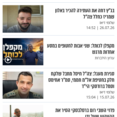
בג"ץ דחה את העתירה להכיר באלון
שמריז כחלל צה"ל
שלומי דיאז
26.07.26 | 14:52
מקפלן לכותל: שני אבות לחטופים במסע
אחדות מרגש
ערוץ הידברות
סגירת מעגל: צה"ל חיסל מחבל שלקח
חלק בחטיפת אל"מ חממי, סמ"ר אחימס
וסמל ברודסקי הי"ד
שלומי דיאז
15.07.26 | 15:04
פדוי השבי רום ברסלבסקי הסיר את
הקעקוע שעל ידו