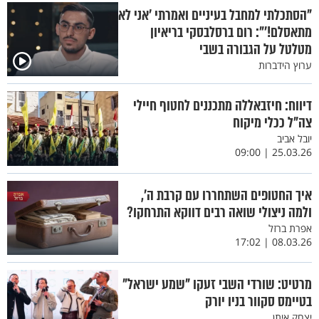
"הסתכלתי למחבל בעיניים ואמרתי 'אני לא
מתאסלם!'": רום ברסלבסקי בריאיון
מטלטל על הגבורה בשבי
ערוץ הידברות
דיווח: חיזבאללה מתכננים לחטוף חיילי
צה”ל ככלי מיקוח
יובל אביב
25.03.26 | 09:00
איך החטופים השתחררו עם קרבת ה',
ולמה ניצולי שואה רבים דווקא התרחקו?
אפרת ברזל
08.03.26 | 17:02
מרטיט: שורדי השבי זעקו "שמע ישראל"
בטיימס סקוור בניו יורק
יצחק איתן