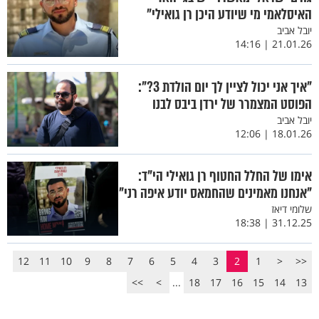
האיסלאמי מי שיודע היכן רן גואילי״
יובל אביב
21.01.26 | 14:16
"איך אני יכול לציין לך יום הולדת 3?":
הפוסט המצמרר של ירדן ביבס לבנו
יובל אביב
18.01.26 | 12:06
אימו של החלל החטוף רן גואילי הי"ד:
"אנחנו מאמינים שהחמאס יודע איפה רני"
שלומי דיאז
31.12.25 | 18:38
12
11
10
9
8
7
6
5
4
3
2
1
<
<<
>>
>
...
18
17
16
15
14
13