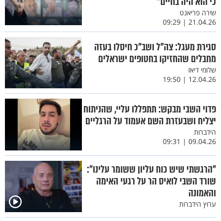
כי הוא היה בחיים"
שירה פריאנט
21.04.26 | 09:29
סגירת מעגל: צה"ל ושב"כ חיסלו בעזה
מחבלים שהחזיקו בחטופים ישראלים
שלומי דיאז
12.04.26 | 19:50
פדוי השבי מבקש: תתפללו עליי, שהניתוח
יצליח ושבעזרת השם אעמוד על הרגליים
הידברות
09.04.26 | 09:31
"הרגשתי שיש כוח עליון ששומר עלינו":
שורד השבי לואיס הר על רגעי האימה
והאמונה
ערוץ הידברות