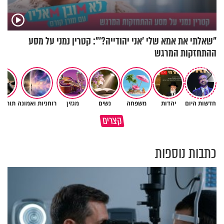
"שאלתי את אמא שלי 'אני יהודייה?'": קטרין נמני על מסע
ההתחזקות המרגש
חדשות היום
יהדות
משפחה
נשים
מגזין
רוחניות ואמונה
תורה 
מתחילים לעבוד לקראת ראש
הרגעים הקשים ביותר בחיים
קצרים
השנה החדשה
יכולים להצית את חיינו
כתבות נוספות