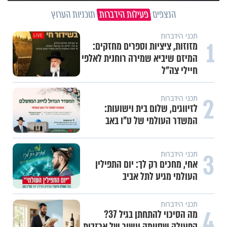
הנצפים
פעילות הידברות
תוכניות הערוץ
תכני הידברות
1
מזוזות, ציציות וספרים מחזקים:
המיזם שיביא שמירה רוחנית לאלפי
חיילי צה"ל
2
תכני הידברות
לזיווגים, שלום בית וישועות:
המשדר העולמי של ט"ו באב
3
תכני הידברות
אחי, מחכים רק לך: יום התפילין
העולמי מגיע לתל אביב
תכני הידברות
4
מה הסיכוי להתחתן בגיל 37?
הפעולה שסיימה עשור של אכזבות