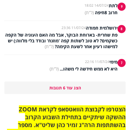
לתת
14/07/24 18:02
9
חרוב 8חיפה
(ל"ת)
ירושלמית חמודה
11/07/24 23:36
8
פת שחרית- בארוחת הבוקר, אבל מה האם העוגיה של הקפה
כשקמים? לא טוב לשתות קפה 'מוזנח' ובודד בלי מלווה:) יש
למישהו רעיון אחר לשעת הקימה?
(ל"ת)
מימי
11/07/24 22:16
7
היא לא ממש חידשה לי משהו...
(ל"ת)
הצג עוד 6 תגובות
הצטרפו לקבוצת הוואטסאפ לקראת ZOOM
ההשקה שיתקיים בתחילת השבוע הקרוב
בהשתתפות הרה"ג זמיר כהן שליט"א. מספר