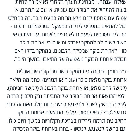
שאלה וענתה: "מבחינת הערך הקלורי לא אמורה להיות
בעיה להתחיל את הבוקר עם עוגייה, או עם 2 תמרים, או
אפילו עם פרוסת לחם מלא מרוחה במעט ריבה. זה בהחלט
יכול להתאים בתפריט לירידה במשקל וכמו שאתם יודעים -
הרגלים מסוימים לפעמים לא רוצים לשנות. עם זאת כדאי
מאוד לשים לב למחקר שבדק והשווה בין ארוחת בוקר
כזו - לארוחת בוקר שמכילה חלבונים. במחקר בדקו האם
תכולת ארוחת הבוקר משפיעה על התיאבון במשך היום".
ד"ר רוזמן הסבירה כי במחקר השוו מה קורה אם אוכלים
ארוחת בוקר מלאת סוכר (עוגיה או תמרים), פחמימה מלאה
(למשל לחם מלא), או ארוחת בוקר חלבונית (למשל חביתה).
"לפי התוצאות ארוחת הבוקר של החביתה (רק חלבון) תרמה
לירידה בחשק לאכול ולנשנש במשך היום כולו. האם זה עובד
גם אצלכם? כדאי לנסות. על פי התוצאות ארוחת הבוקר
החלבונית תרמה לירידה בצריכת הקלוריות במשך היום כולו,
וגם בחשק לנשנש. לניסיון - בחרו בארוחת בוקר המכילה