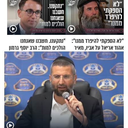
"לא הספקתי להיפרד ממנו":
"נתקענו. חשבנו שאנחנו
אהוד אריאל על אביו, מאיר
הולכים למות": הרב יוסף גרמון
אריאל ז"ל
בריאיון מרתק