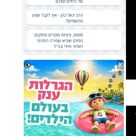
של החיים שלכם
הרב יגאל כהן - איך לקבל שפע
מהשמיים?
מזוזות, ציציות וספרים מחזקים:
המיזם שיביא שמירה רוחנית
לאלפי חיילי צה"ל
X
🔇
This
is
a
modal
windo