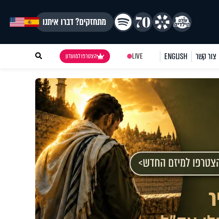
מתחזקים? דברו איתנו
צור קשר
ENGLISH
LIVE
הצטרפו למועדון