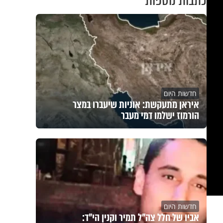
כתבות נוספות
modal
windo
חדשות היום
איראן מתעקשת: אוניות שיעברו במצר
הורמוז ישלמו דמי מעבר
חדשות היום
אביו של חלל צה"ל תמיר וקנין הי"ד: