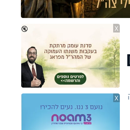
X
🔇
X