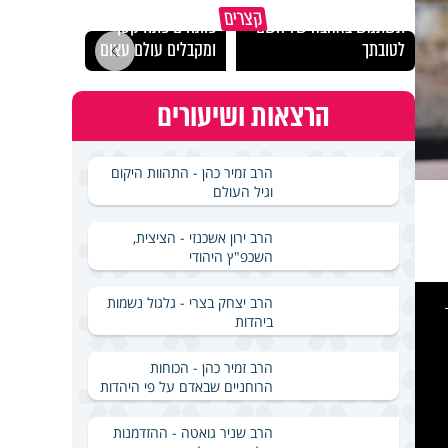
מכילי
קצרים
תשתמש באהבה של השם
פותחים פתח קטן -
במבחן
לטובתך
ומקבלים עולם עצום
ואלתר
הרצאות ושיעורים
הרב זמיר כהן - התהוות היקום
וגיל העולם
הרב ירון אשכנזי - הציצית,
השכפ"ץ היהודי
This
is
הרב יצחק בצרי - גלגול נשמות
a
modal
ביהדות
windo
הרב זמיר כהן - הכוחות
הרוחניים שבאדם על פי היהדות
הרב שניר גואטה - ההזדמנות