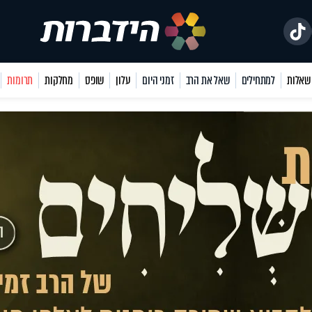
למתחילים
שאל את הרב
זמני היום
עלון
שופס
מחלקות
תרומות