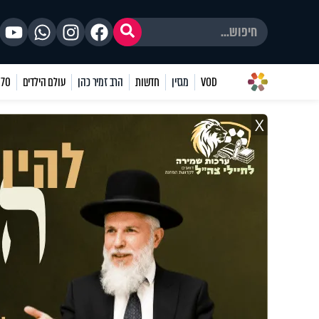
VOD
מגזין
חדשות
הרב זמיר כהן
עולם הילדים
70 שאלות
X