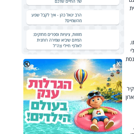
של החיים שלכם
ת
הרב יגאל כהן - איך לקבל שפע
מהשמיים?
מזוזות, ציציות וספרים מחזקים:
המיזם שיביא שמירה רוחנית
.
לאלפי חיילי צה"ל
י
נסת
X
🔇
קיר
רון