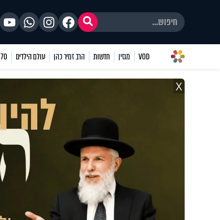
VOD
מגזין
חדשות
הרב זמיר כהן
עולם הילדים
70 שאלות
X