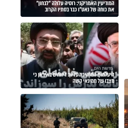
המודיעין האמריקני: רוסיה עלולה "לבחון"
את כוחה של נאט"ו כבר בסתיו הקרוב
חדשות היום
היעלמות המנהיג העליון: דיווחים באיראן כי
מצבו של חמינאי קשה