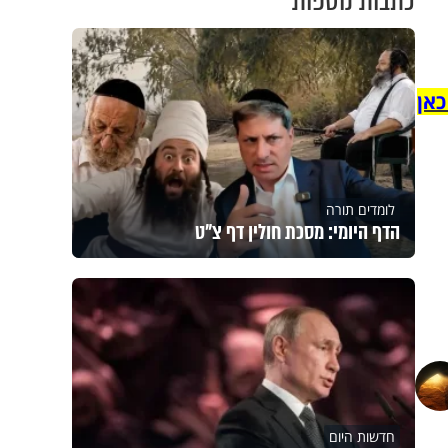
כתבות נוספות
כאן
לומדים תורה
הדף היומי: מסכת חולין דף צ"ט
חדשות היום