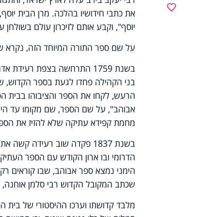
מועדפים
את כתבי חידושיו בהלכה. מרן הבית יוסף
יוסף", וקבע אותם לזיכרון עולם בשולחן ער
על שם ספר התורה המיוחד הזה, נקרא ש
בשנת 1759 התרחשה בצפת רעיד
בני הקהילה פחדו לגעת בספר הקדוש, שה
הרעש, לקחו את הספר והציבוהו בבית הכ
אבוהב", על שם הספר, שם מקומו עד היו
מחמת קפידא עתיקה שלא להזיז את הספר
בשנת 1837 פקדה שוב רעידה ק
הדרומי ובו ארון הקודש עם הספר העתיק 
הימני נמצא ספר אבוהב, שבו קוראים רק
שכתב המקובל הקדוש רבי סלמן אוחנה, ו
מלבד קדושתו וערכו ההיסטורי של בית הכ