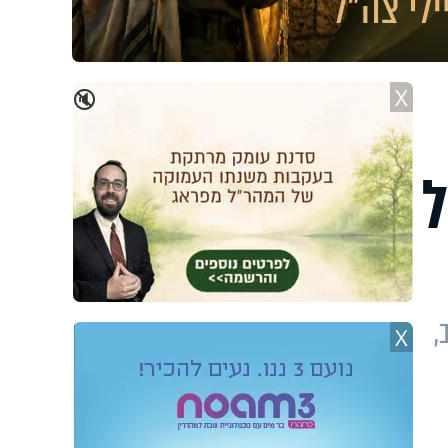
X
🔇
,
X