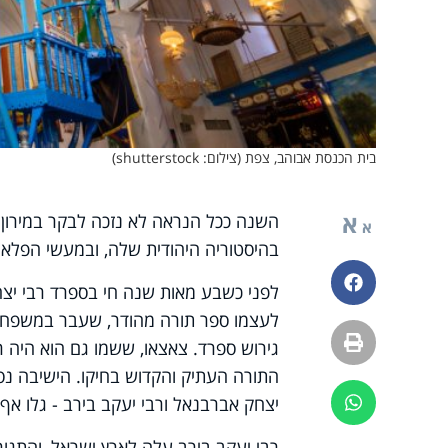
בית הכנסת אבוהב, צפת (צילום: shutterstock)
א
השנה ככל הנראה לא נזכה לבקר במירון 
א
בהיסטוריה היהודית שלה, ובמעשי הפלאו
פייסבוק
לפני כשבע מאות שנה חי בספרד רבי יצ
לעצמו ספר תורה מהודר, שעבר במשפחתו 
הדפסה
גירוש ספרד. צאצאו, ששמו גם הוא היה 
התורה העתיק והקדוש בחיקו. הישיבה נסגר
יצחק אברבנאל ורבי יעקב בירב - גלו אף
ווטסאפ
רבי יעקב בירב עלה לארץ ישראל, והתגור