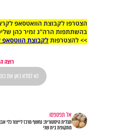
בהשתתפות הרה"ג זמיר כהן שליט
>> להצטרפות
לקבוצת הווטסאפ ל
רוצה הת
אל תפספסו
תגלית היסטורית: נחשף מרכז לייצור כלי אבן
מתקופת בית שני