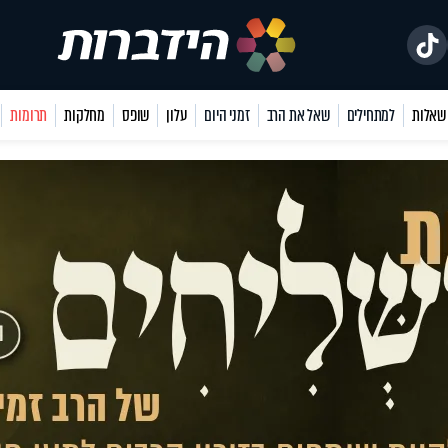
למתחילים
שאל את הרב
זמני היום
עלון
שופס
מחלקות
תרומות