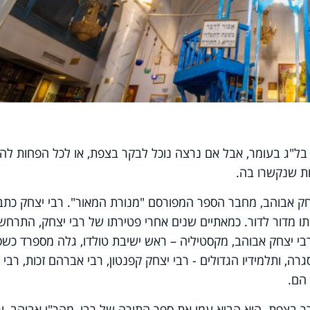
בל"ג בעומר, אבל אם נרצה נוכל לבקר בצפת, או לכל הפחות להי
ת שנקשרו בה.
חק אבוהב, מחבר הספר המפורסם "מנורת המאור". רבי יצחק כתב
מדור לדור. כמאתיים שנים אחרי פטירתו של רבי יצחק, התרחש
רבי יצחק אבוהב, מקסטיליה – ראש ישיבת טולדו, גלה מספרד כש
ה, ותלמידיו הגדולים - רבי יצחק קפנטון, רבי אברהם זכות, רבי
 הם.
ר בצפת. הוא הביא עמו את ספר התורה של רבו, מהר"י אבוהב, ו