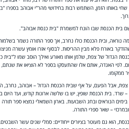
, שחי באותו הזמן, השתמש רבות בחידושי מהר"י אבוהב בספרו "בי
וך.
ם בית הכנסת שבו הונח למשמרת "בית כנסת אבוהב".
ת אדמה נוראה, ובית הכנסת כולו נחרב, אך ספר התורה נשמר בשלמותו
זדקר באורח פלא מבין ההריסות. לבסוף אזרו אומץ עשרה מניצול
נסת הגדול של צפת, שלמן אותו מאורע ואילך הוסב שמו ל"בית כ
ם. לפי האגדה, אותם אלו שהתעסקו בספר לא הוציאו את שנתם,
 ממקומו.
שה את צפת, אבל הפעם, על אף שבית הכנסת הגדול – אבוהב, נחרב, ה
– שרד. בית הכנסת שופץ, יש בו שלשה ארונות קודש, ועד היום בא
 בימים הנוראים ובחג השבועות. בארון השמאלי נמצא ספר תורה
במרכזי – שאר ספרי התורה.
נסת, הוא גם מעוטר בציורים ייחודיים: סמלי שנים עשר השבטים,