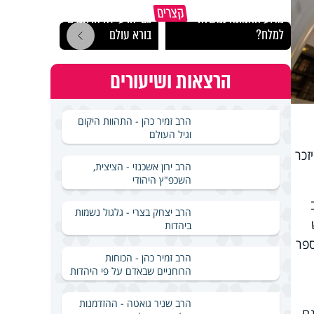
קצרים
מדוע האמונה נמשלה
גם ׳הרע׳ זה הרחמים של
האם מ
למלח?
בורא עולם
בשבת
הרצאות ושיעורים
הרב זמיר כהן - התהוות היקום
וגיל העולם
זכר
הרב ירון אשכנזי - הציצית,
השכפ"ץ היהודי
הרב יצחק בצרי - גלגול נשמות
ביהדות
ספר
הרב זמיר כהן - הכוחות
הרוחניים שבאדם על פי היהדות
הרב שניר גואטה - ההזדמנות
גם