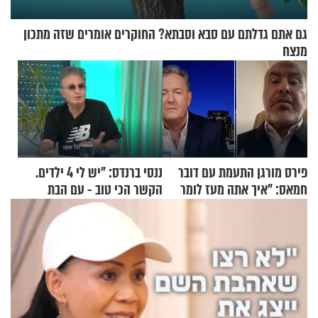
גם אתם גדלתם עם סבא וסבתא? החוקרים אומרים שזה מתכון
מנצח
פירס מורגן התעמת עם דובר
ננסי ברנדס: "יש לי 4 ילדים.
חמאס: "איך אתה מעז לומר
הקשר הכי טוב - עם הבת
שלא ביצעתם פשעי מלחמה?!"
החרדית"