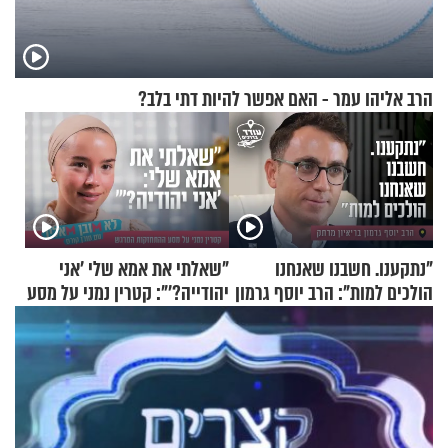
הרב אליהו עמר - האם אפשר להיות דתי בלב?
"נתקענו. חשבנו שאנחנו
"שאלתי את אמא שלי 'אני
הולכים למות": הרב יוסף גרמון
יהודייה?'": קטרין נמני על מסע
בריאיון מרתק
ההתחזקות המרגש