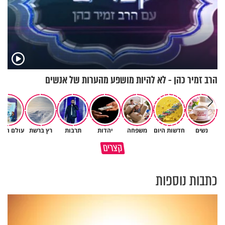
הרב זמיר כהן - לא להיות מושפע מהערות של אנשים
נשים
חדשות היום
משפחה
יהדות
תרבות
רץ ברשת
עולם הילד
קצרים
הקשר בין סרטן השלפוחית לעישון
כך חוזר אליכם טוב באופן אוטמטי
כתבות נוספות