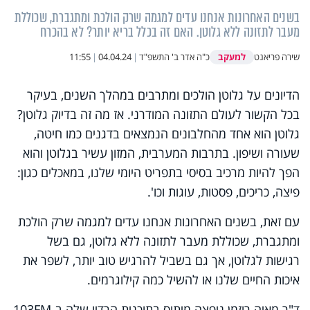
בשנים האחרונות אנחנו עדים למגמה שרק הולכת ומתגברת, שכוללת
מעבר לתזונה ללא גלוטן. האם זה בכלל בריא יותר? לא בהכרח
למעקב
שירה פריאנט
כ"ה אדר ב' התשפ"ד
|
04.04.24
|
11:55
הדיונים על גלוטן הולכים ומתרבים במהלך השנים, בעיקר
בכל הקשור לעולם התזונה המודרני. אז מה זה בדיוק גלוטן?
גלוטן הוא אחד מהחלבונים הנמצאים בדגנים כמו חיטה,
שעורה ושיפון. בתרבות המערבית, המזון עשיר בגלוטן והוא
הפך להיות מרכיב בסיסי בתפריט היומי שלנו, במאכלים כגון:
פיצה, כריכים, פסטות, עוגות וכו'.
עם זאת, בשנים האחרונות אנחנו עדים למגמה שרק הולכת
ומתגברת, שכוללת מעבר לתזונה ללא גלוטן, גם בשל
רגישות לגלוטן, אך גם בשביל להרגיש טוב יותר, לשפר את
איכות החיים שלנו או להשיל כמה קילוגרמים.
ד"ר מאיה רוזמן ניפצה מיתוס בתוכנית הרדיו שלה ב-
FM
103