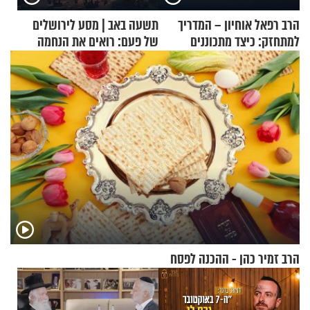
הרב רפאל אוחיון – המדריך
תשעה באב | מסע לירושלים
למתחזק: כיצד מתכוננים
של פעם: רואים את הנחמה
לתפילה?
הרב זמיר כהן - ההכנה לפסח