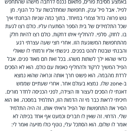
באמצע מסיבת פורים, פתאום נכנס לרחבה מישהו שהתחפש
לפיל. אבל פיל ענק. תחפושת שמתלבשת על כל הגוף. מן
גוש פרווה גדול וצמרי במיוחד. בתוך כמה שניות הבחנתי איך
שכל התלמידים של בית הספר הסתערו עליו. כולם רצו לגעת
בו. לחזק. סלפי. להחליף איתו דחקות. כולם רצו להיות חלק
מהתחפושת המשוגעת הזו. אחרי חצי שעה עצרתי רגע
והבנתי שבטח לוהט בפנים. ניגשתי אליו ורמזתי לו שאולי
כדאי שהוא ילך לשתות משהו. בכל זאת חם מאוד פנים. אבל
הפיל המשיך לרקוד ולהחליף כאפות עם כולם. הוא לא הסכים
לרדת מהבמה. הוא פשוט חרך אותה ונראה שהוא נמצא
ב-
zone
שלו. נמצא בעולם אחר. אחרי שעתיים שממש
דאגתי לו הסכים לעצור וזז הצידה, לפני הכניסה לחדר מורים.
חיכיתי לראות כבר מי זה הדמות הזו, התלמיד במסכה. ואז הוא
הסיר את התחפושת של הפיל וראיתי אותו. זה היה התלמיד
שלי. הדחוי. זה שאין לו חברים וכמעט אף אחד בכיתה לא
אומר לו שלום. הוא הסתכל עלי, נוטף כולו מזיעה ואמר לי: