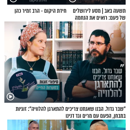
תשעה באב | מסע לירושלים
חידת היקום - הרב זמיר כהן
של פעם: רואים את הנחמה
"שבר גדול. הבנו שאנחנו צריכים להתארגן להלוויה": זוגיות
במבחן, הפעם עם מרים וגד דנינו