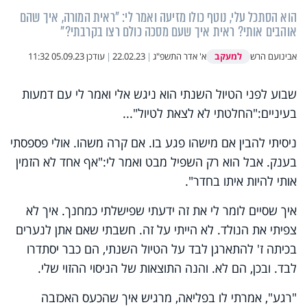
הוא הסתכל עלי, נוטף כולו מזיעה ואמר לי: "ראית המורה, איך שהם
אוהבים אותי? ראית איך שעם מסכה כולם רצו בקרבתי?"
למעקב
אבינועם הרש
א' אדר התשפ"ג
|
22.02.23
|
עודכן
05.09.23 11:32
שבוע לפני הטיול השנתי הוא ניגש אלי ואמר לי עם דמעות
בעיניים
:
"
החלטתי לא לצאת לטיול
..."
ניסיתי להבין אם מישהו פגע בו. אם קרה משהו. אולי פספסתי
בענק. אבל הוא רק השפיל מבט ואמר לי
:
"
אף אחד לא הזמין
אותי להיות איתו בחדר
"
.
איך שסיים לומר לי את זה ידעתי שפישלתי כמחנך. איך לא
צפיתי את הנולד. לא הייתי על זה. חשבתי שאם אתן לנערים
בכיתה ז' להתארגן לבד על הטיול השנתי, הם כבר יסתדרו
לבד. ובכן, הם לא. והנה התוצאות של הניסוי ההזוי שלי
.
"
רגע", אמרתי לו בפליאה, מרגיש איך שהכעס האכזבה