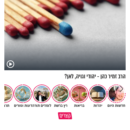
הרב זמיר כהן - יהודי וגויה, לאן?
חדשות היום
יהדות
בריאות
רץ ברשת
לומדים תורה
דעות וטורים
תרבות
פותחים פתח קטן - ומקבלים עול
קצרים
תשתמש באהבה של השם לטובתך
עצום