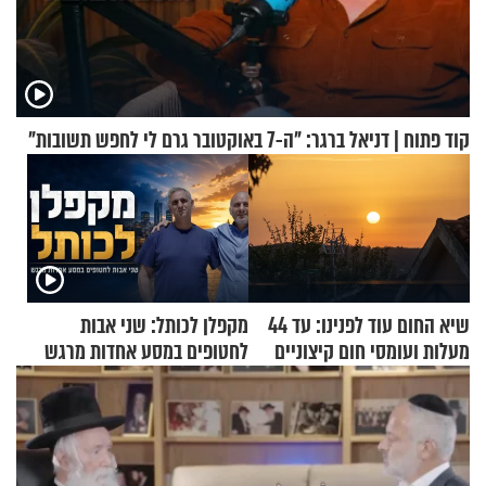
קוד פתוח | דניאל ברגר: "ה-7 באוקטובר גרם לי לחפש תשובות"
שיא החום עוד לפנינו: עד 44
מקפלן לכותל: שני אבות
מעלות ועומסי חום קיצוניים
לחטופים במסע אחדות מרגש