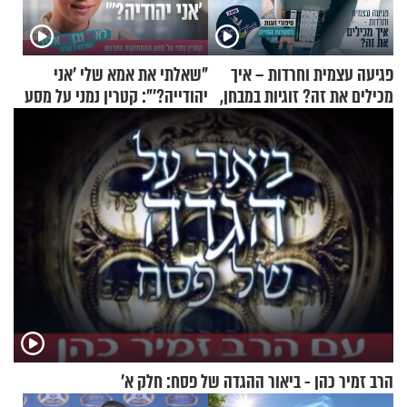
פגיעה עצמית וחרדות – איך
"שאלתי את אמא שלי 'אני
מכילים את זה? זוגיות במבחן,
יהודייה?'": קטרין נמני על מסע
הפעם עם יהודית ואלתר כהן
ההתחזקות המרגש
הרב זמיר כהן - ביאור ההגדה של פסח: חלק א’