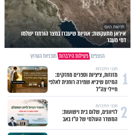
חדשות היום
איראן מתעקשת: אוניות שיעברו במצר הורמוז ישלמו
דמי מעבר
הנצפים
פעילות הידברות
תוכניות הערוץ
תכני הידברות
1
מזוזות, ציציות וספרים מחזקים:
המיזם שיביא שמירה רוחנית לאלפי
חיילי צה"ל
2
תכני הידברות
לזיווגים, שלום בית וישועות:
המשדר העולמי של ט"ו באב