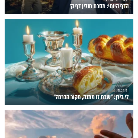
הדף היומי: מסכת חולין דף ק'
תרבות
לי בירן: "שבת זו מתנה, מקור הברכה"