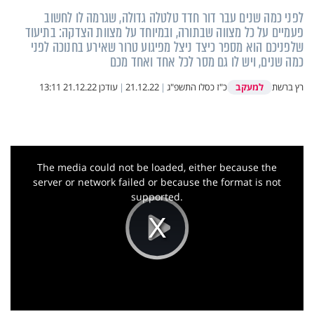
לפני כמה שנים עבר דור חדד טלטלה גדולה, שגרמה לו לחשוב
פעמיים על כל מצווה שבתורה, ובמיוחד על מצוות הצדקה: בתיעוד
שלפניכם הוא מספר כיצד ניצל מפיגוע טרור שאירע בחנוכה לפני
כמה שנים, ויש לו גם מסר לכל אחד ואחד מכם
למעקב
רץ ברשת
כ"ז כסלו התשפ"ג
|
21.12.22
|
עודכן
21.12.22 13:11
This
is
a
The media could not be loaded, either because the
modal
window.
server or network failed or because the format is not
supported.
Play