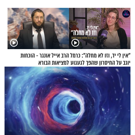
"אין לי יד, וזו לא מחלה": כרמל
הרב אייל אונגר - הוכחות
יוגב על החיסרון שהפך לגעגוע
למציאות הבורא