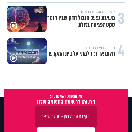
3
עשייה והעצמה נשית
משיבת נפש: הגבול הדק שבין חוסר
טקט לפגיעה בזולת
4
תכני ערוץ הידברות
חלום אדיר: חלמתי על בית המקדש
אל תפספסו אף עדכון:
הרשמו לרשימת התפוצה שלנו