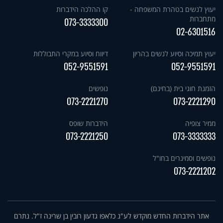
יעוץ לנשים בטהרת המשפחה -
קו ההלכה הידברות
מתחברות
073-3333300
02-6301516
יעוץ תמיכה וסיוע לנשים בהריון
דיווח וסיוע במקרי התבוללות
052-9551591
052-9551591
הזמנת חוגי בית (בחינם)
נופשים
073-2221270
073-2221290
ממיר צופיה
הידברות שופס
073-2221250
073-3333333
נופשים וסמינרים בחו"ל
073-2221202
אתר הידברות החדש מוקדש לע"נ כלאפו גדעון רובין בן שרינה ז"ל. נתרם