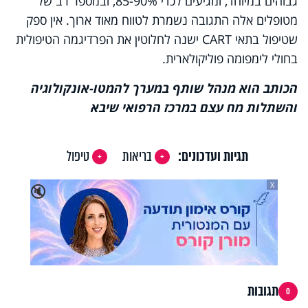
גבוהים במיוחד, ומגיעים לכדי 85-90%, ובמספר רב של
מטופלים אלה התגובה נשמרת לטווח מאוד ארוך. אין ספק
שטיפול בתאי
CART
ישנה לחלוטין את הפרדיגמה הטיפולית
בחולי לימפומה פוליקולארית.
הכותב הוא מנהל שותף במערך להמטו-אונקולוגיה
והשתלות מח עצם במרכז הרפואי שיבא
תגיות ועדכונים:
בריאות
טיפול
X
🔇
תגובות
0