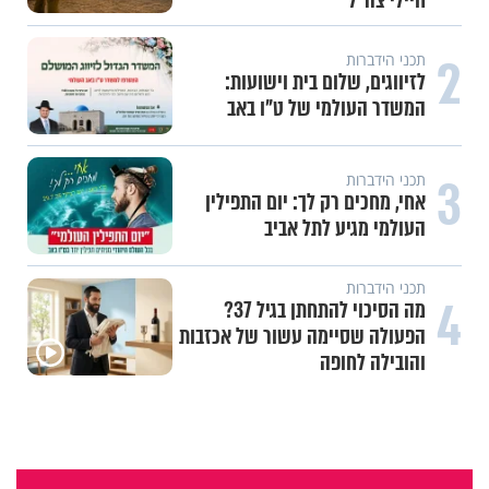
חיילי צה"ל
2
תכני הידברות
לזיווגים, שלום בית וישועות:
המשדר העולמי של ט"ו באב
3
תכני הידברות
אחי, מחכים רק לך: יום התפילין
העולמי מגיע לתל אביב
תכני הידברות
4
מה הסיכוי להתחתן בגיל 37?
הפעולה שסיימה עשור של אכזבות
והובילה לחופה