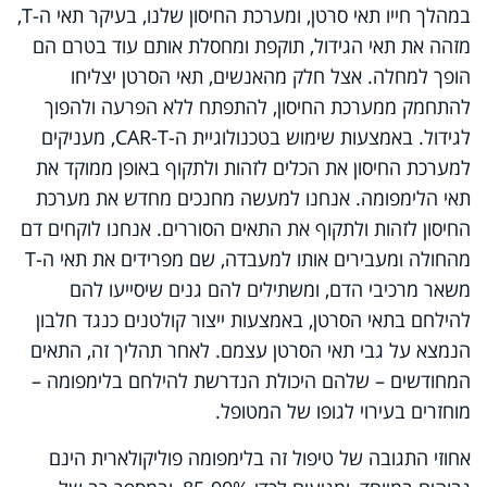
במהלך חייו תאי סרטן, ומערכת החיסון שלנו, בעיקר תאי ה-
T
,
מזהה את תאי הגידול, תוקפת ומחסלת אותם עוד בטרם הם
הופך למחלה. אצל חלק מהאנשים, תאי הסרטן יצליחו
להתחמק ממערכת החיסון, להתפתח ללא הפרעה ולהפוך
לגידול. באמצעות שימוש בטכנולוגיית ה-
CAR-T
, מעניקים
למערכת החיסון את הכלים לזהות ולתקוף באופן ממוקד את
תאי הלימפומה. אנחנו למעשה מחנכים מחדש את מערכת
החיסון לזהות ולתקוף את התאים הסוררים. אנחנו לוקחים דם
מהחולה ומעבירים אותו למעבדה, שם מפרידים את תאי ה-
T
משאר מרכיבי הדם, ומשתילים להם גנים שיסייעו להם
להילחם בתאי הסרטן, באמצעות ייצור קולטנים כנגד חלבון
הנמצא על גבי תאי הסרטן עצמם. לאחר תהליך זה, התאים
המחודשים – שלהם היכולת הנדרשת להילחם בלימפומה –
מוחזרים בעירוי לגופו של המטופל.
אחוזי התגובה של טיפול זה בלימפומה פוליקולארית הינם