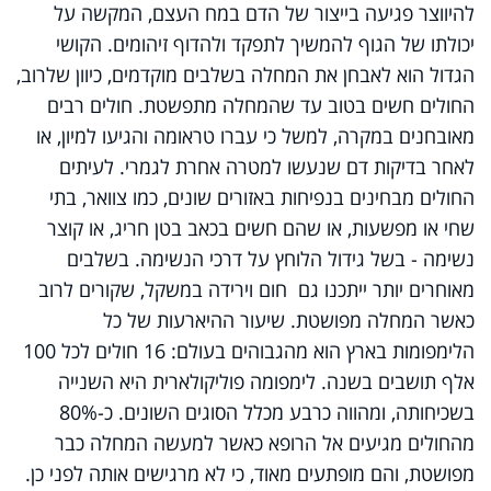
להיווצר פגיעה בייצור של הדם במח העצם, המקשה על
יכולתו של הגוף להמשיך לתפקד ולהדוף זיהומים. הקושי
הגדול הוא לאבחן את המחלה בשלבים מוקדמים, כיוון שלרוב,
החולים חשים בטוב עד שהמחלה מתפשטת. חולים רבים
מאובחנים במקרה, למשל כי עברו טראומה והגיעו למיון, או
לאחר בדיקות דם שנעשו למטרה אחרת לגמרי. לעיתים
החולים מבחינים בנפיחות באזורים שונים, כמו צוואר, בתי
שחי או מפשעות, או שהם חשים בכאב בטן חריג, או קוצר
נשימה - בשל גידול הלוחץ על דרכי הנשימה. בשלבים
מאוחרים יותר ייתכנו גם חום וירידה במשקל, שקורים לרוב
כאשר המחלה מפושטת. שיעור ההיארעות של כל
הלימפומות בארץ הוא מהגבוהים בעולם: 16 חולים לכל 100
אלף תושבים בשנה. לימפומה פוליקולארית היא השנייה
בשכיחותה, ומהווה כרבע מכלל הסוגים השונים. כ-80%
מהחולים מגיעים אל הרופא כאשר למעשה המחלה כבר
מפושטת, והם מופתעים מאוד, כי לא מרגישים אותה לפני כן.