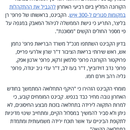
הקורונה המליץ ביום רביעי האחרון
להגביל את ההתקהלות
במקומות סגורים ל-300 איש
. הקבינט, בראשותו של פרופ' רן
בליצר, התריע כי גישת הממשלה לניהול המאבק במגפה על
פי מספר החולים הקשים "מסוכנת".
בדיון הקבינט השתתפו מנכ"ל משרד הבריאות פרופ' נחמן
אש, ראש שירותי בריאות הציבור ד"ר שרון אלרעי פרייס,
פרויקטור הקורונה פרופ' סלמאן זרקא, פרופ' ארנון אפק,
פרופ' נדב דוידוביץ', ד"ר בעז לב, ד"ר עדי ניב יגודה, פרופ'
גליה רהב ויורם חמו.
מומחי הקבינט הזהירו כי "היקף התחלואה המתמשך בחודש
האחרון גובה מחיר כבד בנפש. קבינט המומחים קובע, כי
למרות התקווה לירידה בתחלואה בזכות מבצע החיסונים, לא
ניתן ולא סביר להמשיך במסלול הקיים, ומתחייב שינוי מדיניות
לתקופת הביניים עד אשר תוכח ירידה משמעותית ומתמדת
בתחלואה הקשה".