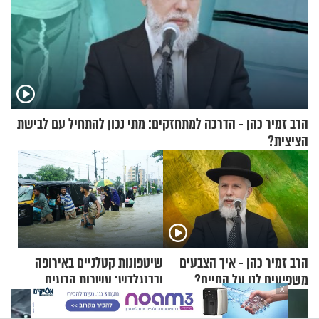
הרב זמיר כהן - הדרכה למתחזקים: מתי נכון להתחיל עם לבישת
הציצית?
הרב זמיר כהן - איך הצבעים
שיטפונות קטלניים באירופה
משפיעים לנו על החיים?
ובבנגלדש: עשרות הרוגים
X
ומיליון נפגעים