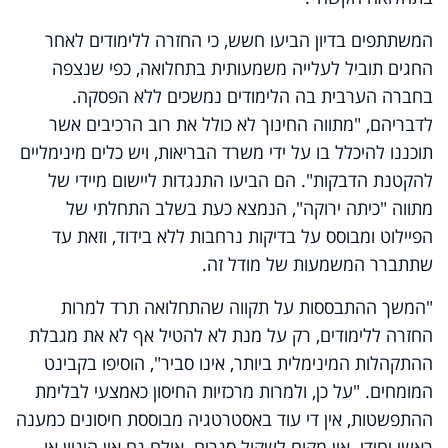
המשתתפים בדיון הביעו חשש, כי החזרה ללימודים לאחר
החגים תוביל לעלייה משמעותית בתחלואה, כפי שנצפה
בחברה הערבית בה הלימודים נמשכים ללא הפסקה.
לדבריהם, "מתווה החינוך לא כולל את רוב הרכיבים אשר
תוכננו להיכלל בו על ידי משרד הבריאות, ויש כלים מינימליים
להקטנת הדבקות". הם הביעו התנגדות ליישום מיידי של
מתווה "כיתה ירוקה", הנמצא כעת בשלב התחלתי של
הפיילוט ומבוסס על בדיקות נרחבות ללא בידוד, וזאת עד
שתתברר המשמעות של מודל זה.
"המשך ההתבססות על תקווה שהתחלואה תרד למרות
החזרה ללימודים, רק על מנת לא להטיל אף לא את מגבלת
ההתקהלות המינימלית ביותר, אינו סביר", הוסיפו בקבינט
המומחים. "על כן, ולמרות מרכזיות החיסון כאמצעי לבלימת
ההתפשטות, אין די עוד באסטרטגיה מבוססת חיסונים כמענה
ראשי יחידי. אין מקום לשקול סגרים. אולם גם אין היגיון או