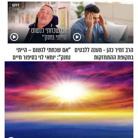
הרב זמיר כהן - מענה ללבטים
"אם שכחתי לנשום – הייתי
בתקופת ההתחזקות
נחנק": יוחאי לוי בסיפור חיים
מעורר השראה