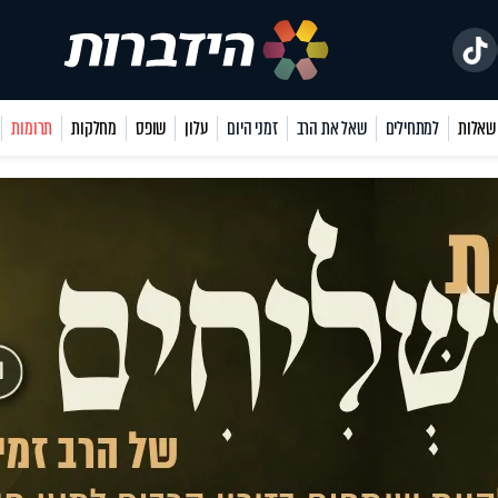
למתחילים
שאל את הרב
זמני היום
עלון
שופס
מחלקות
תרומות