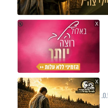
X
🔇
X
על פי נתוני משרד הבריאות, מקדם ההדבקה ירד ל-0.62, ובחברה החרדית הוא עומד על 0.52.