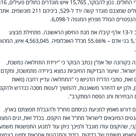
השיפור במדדים בא לידי ביטוי גם במספרי החולים. נכון להבוקר, 15,765 איש מו
מתוכם מאושפזים בבתי חולים. מספר החולים שמצבם מוגדר קשה ירד ל-529, ביניהם 211 מונ
אתמול חוסנו כ-52 אלף איש, מתוכם קרוב ל-13 אלף קיבלו את מנת החיסון הראשונה. מתחילת מבצע
החיסונים, חוסנו במנה ראשונה 5,175,980 בני אדם – 55.66% מכלל האוכלוסיה. 4,563,045
ה בקורונה של אמ"ן נכתב הבוקר כי "ירידת התחלואה נמשכת,
 בישראל. שיעור הבדיקות החיוביות נמצא בירידה מתמשכת, ומקדם
את, כותבי הדו"ח הדגישו כי "התחלואה עדיין רחבה (מאות
ף חולים פעילים), ולכן יש להיזהר משאננות, להמשיך לעטות מסכה כנדרש ולהקפ
 הבחירות וחג הפסח המתקרב".
אנטים דורש מאמץ למניעת כניסתם מחו"ל ולהגבלת תפוצתם בארץ.
נטים המיובאים לישראל מחו"ל ואת היקפם. בכלל זאת, זנים המצוי
ני, שהיקפם עודו מוגבל ולפיכך ניתן עוד למנוע התפשטות משמע
אמץ משותף של בדיקות, בידוד והתנהגות אחראית יסייעו בצמצו