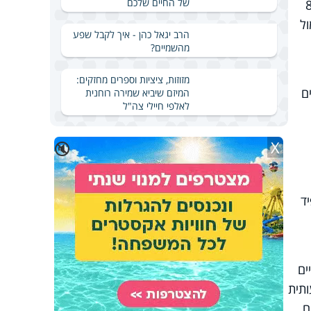
של החיים שלכם
גדרים כחולים פעילים, 816
שמים. אתמול
הרב יגאל כהן - איך לקבל שפע
מהשמיים?
מזוזות, ציציות וספרים מחזקים:
 איש, המהווים
המיזם שיביא שמירה רוחנית
לאלפי חיילי צה"ל
X
🔇
יד
ים
ותית
ם