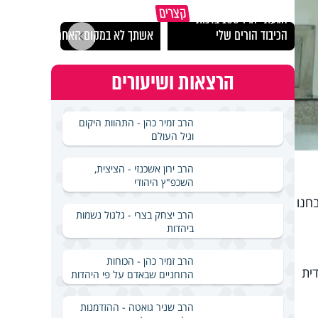
קצרים
הגעתי לגיל 108 בזכות
נבחר
הכיבוד הורים שלי
אשתך לא במקום האחרון
ישרא
הרצאות ושיעורים
הרב זמיר כהן - התהוות היקום
וגיל העולם
הרב ירון אשכנזי - הציצית,
השכפ"ץ היהודי
חנו
הרב יצחק בצרי - גלגול נשמות
ביהדות
הרב זמיר כהן - הכוחות
0.6, בחברה החרדית
הרוחניים שבאדם על פי היהדות
הרב שניר גואטה - ההזדמנות