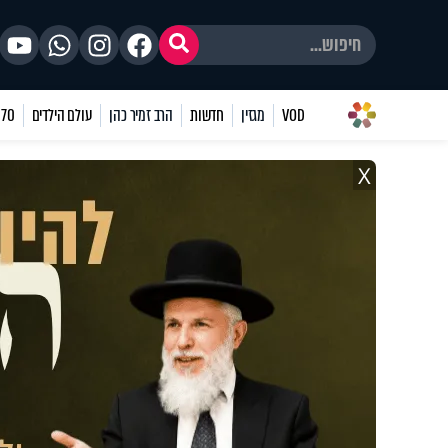
VOD
מגזין
חדשות
הרב זמיר כהן
עולם הילדים
70 שאלות
X