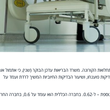
את הקורונה. משרד הבריאות עדכן הבוקר (שני), כי אתמול אוב
 חדשים בנגיף. כ-48 אלף בדיקות פוענחו, ושיעור הבדיקות החיוביות המשיך לרדת ועמד על
מקדם ההדבקה (R) רשם אף הוא ירידה נוספת – ל-0.62. בחברה הכללית הוא עומד על 