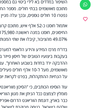
ווטסאפ
נפטרו 10 חולים נוספים, ובכך עלה מניין הנפטרים הכולל מפרוץ המגפה ל-6,098.
מועדפים
49.07% מהציבור, קיבלו את שתי המנות.
בדו"ח מרכז המידע והידע הלאומי למערכ
בעקבות ביצועיו הטובים של חיסון פייזר
ההדבקה ירד בחדות בשבוע האחרון". עם ז
מאושפזים, מעל ל-10 אל
על הנחיות ההתקהלות, בפרט לקראת יום
עוד הוסיפו הכותבים, כי "הסיכון מוורי
מומלץ לצמצם ככל הניתן את מגוון הווריא
כבר בארץ, דוגמת הווריאנט הדרום-אפריק
שלהם בישראל. כניסה מבוקרת לישראל ומ