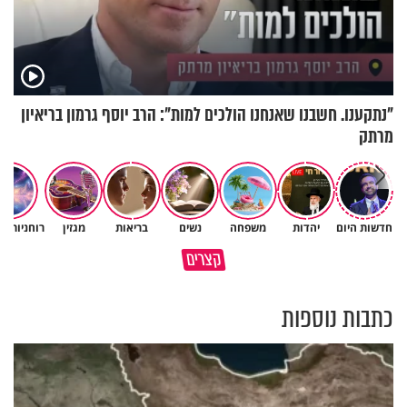
"נתקענו. חשבנו שאנחנו הולכים למות": הרב יוסף גרמון בריאיון
מרתק
חדשות היום
יהדות
משפחה
נשים
בריאות
מגזין
רוחניות ו
גם השולחן שבת שאתם מסדרים
קצרים
כל מה שנשבר יכול להיבנות מחדש
הוא חלק מהשפע שתקבלו
כתבות נוספות