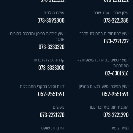
עלון שבת - עונג שבת
עולם הילדים
073-3592800
073-2221388
יעוץ למתחזקים בתחילת הדרך
יעוץ לילדות בסיכון והדרכה להורים -
אתגר
073-2221232
073-3333320
יעוץ לנשים בטהרת המשפחה -
קו ההלכה הידברות
מתחברות
073-3333300
02-6301516
יעוץ תמיכה וסיוע לנשים בהריון
דיווח וסיוע במקרי התבוללות
052-9551591
052-9551591
הזמנת חוגי בית (בחינם)
נופשים
073-2221270
073-2221290
ממיר צופיה
הידברות שופס