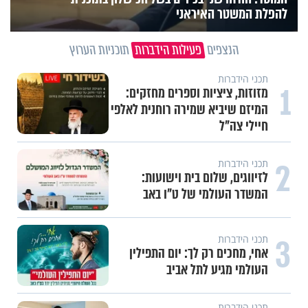
להפלת המשטר האיראני
הנצפים
פעילות הידברות
תוכניות הערוץ
תכני הידברות
1
מזוזות, ציציות וספרים מחזקים:
המיזם שיביא שמירה רוחנית לאלפי
חיילי צה"ל
2
תכני הידברות
לזיווגים, שלום בית וישועות:
המשדר העולמי של ט"ו באב
3
תכני הידברות
אחי, מחכים רק לך: יום התפילין
העולמי מגיע לתל אביב
תכני הידברות