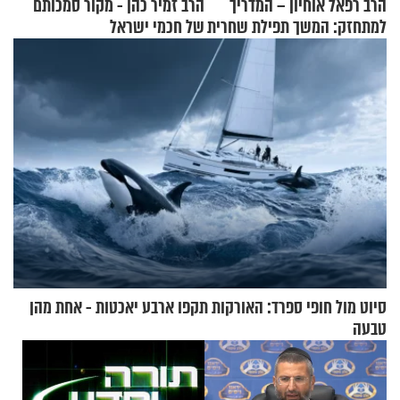
הרב רפאל אוחיון – המדריך
הרב זמיר כהן - מקור סמכותם
למתחזק: המשך תפילת שחרית
של חכמי ישראל
מאשרי ועד עלינו
סיוט מול חופי ספרד: האורקות תקפו ארבע יאכטות - אחת מהן
טבעה