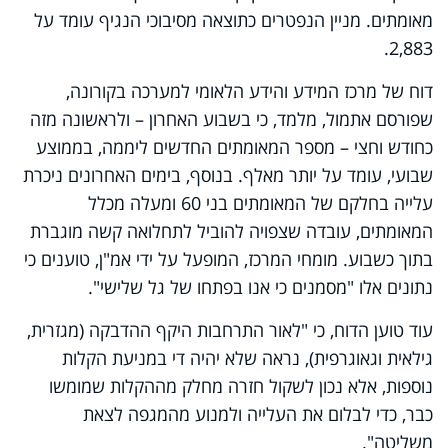
מאומתים. מניין הנפטרים כתוצאה מסיבוכי הנגיף עומד על
2,883.
דוח של מרכז המידע והידע הלאומי למערכה בקורונה,
שפורסם אתמול, מלמד, כי בשבוע האחרון – ולראשונה מזה
כחודש וחצי – מספר המאומתים החדשים ליממה, בממוצע
שבועי, עומד על יותר מאלף. בנוסף, בימים האחרונים ניכרת
עלייה בחלקם של המאומתים בני 60 ומעלה מכלל
המאומתים, עובדה שצפויה להוביל לתחלואה קשה מוגברת
בתוך כשבוע. מומחי המרכז, המופעל על ידי אמ"ן, טוענים כי
נתונים אלו "מסמנים כי אנו בפתחו של גל שלישי".
עוד טוען הדוח, כי "לאור התרחבות היקף ההדבקה (מגזרית,
גילאית וגאוגרפית), נראה שלא יהיה די במניעת הקלות
נוספות, אלא נכון לשקול חזרה מחלק מההקלות שמומשו
כבר, כדי לבלום את העלייה ולמנוע מהמגפה לצאת
משליטה".