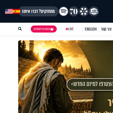
מתחזקים? דברו איתנו
צור קשר
ENGLISH
LIVE
הצטרפו למועדון