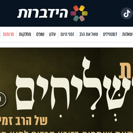
למתחילים
שאל את הרב
זמני היום
עלון
שופס
מחלקות
תרומות