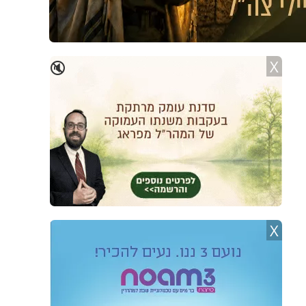
X
🔇
X