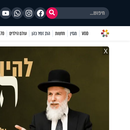
VOD
מגזין
חדשות
הרב זמיר כהן
עולם הילדים
70 שאלות
X