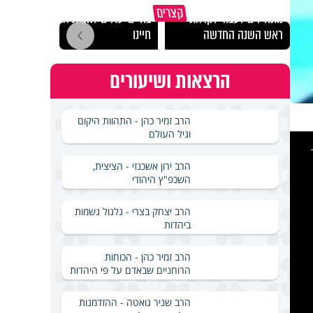
הרגעים הקשים ביותר
"הגמג
קצרים
מתחילים לעבוד לקראת
בחיים יכולים להצית את
ישרא
ראש השנה החדשה
חיינו
שלא 
הרצאות ושיעורים
הרב זמיר כהן - התהוות היקום
וגיל העולם
This
is
a
modal
windo
הרב ירון אשכנזי - הציצית,
השכפ"ץ היהודי
הרב יצחק בצרי - גלגול נשמות
ביהדות
הרב זמיר כהן - הכוחות
הרוחניים שבאדם על פי היהדות
הרב שניר גואטה - ההזדמנות