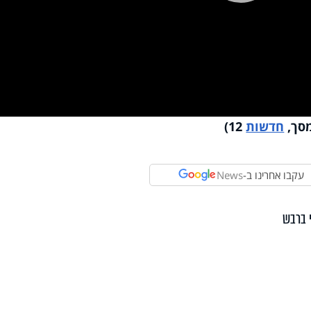
Pla
Vi
מסך,
חדשות
12)
עקבו אחרינו ב-
News
י ברבש