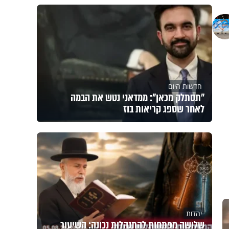
חדשות היום
"תסתלק מכאן": ממדאני נטש את הבמה
לאחר שספג קריאות בוז
יהדות
שלושה מפתחות להתנהלות נכונה: השיעור