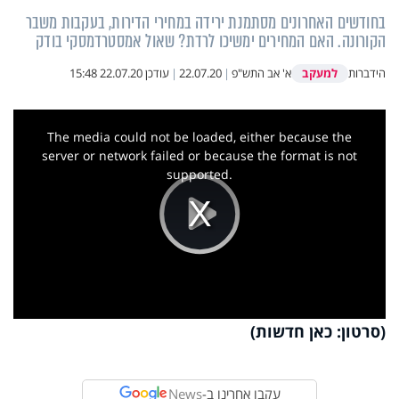
בחודשים האחרונים מסתמנת ירידה במחירי הדירות, בעקבות משבר
הקורונה. האם המחירים ימשיכו לרדת? שאול אמסטרדמסקי בודק
למעקב
הידברות
א' אב התש"פ
|
22.07.20
|
עודכן
22.07.20 15:48
This
is
a
The media could not be loaded, either because the
modal
window.
server or network failed or because the format is not
supported.
Play
Video
(סרטון: כאן חדשות)
עקבו אחרינו ב-
News