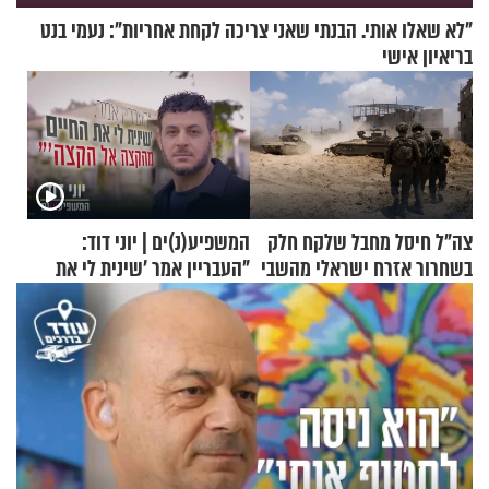
"לא שאלו אותי. הבנתי שאני צריכה לקחת אחריות": נעמי בנט
בריאיון אישי
צה"ל חיסל מחבל שלקח חלק
המשפיע(נ)ים | יוני דוד:
בשחרור אזרח ישראלי מהשבי
"העבריין אמר 'שינית לי את
החיים מהקצה אל הקצה'"