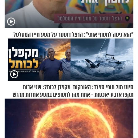
"הוא ניסה לחטוף אותי": הרצל דוסטר על מסע חייו המטלטל
סיוט מול חופי ספרד: האורקות
מקפלן לכותל: שני אבות
תקפו ארבע יאכטות - אחת מהן
לחטופים במסע אחדות מרגש
טבעה