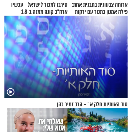
ארוחה צבעונית בתבנית אחת:
סירבו למכור לישראל - עכשיו
פילה אמנון בתנור עם ירקות
ארה"ב קונה ממנה ב-1.8
מיליארד דולר
סוד האותיות חלק א`– הרב זמיר כהן