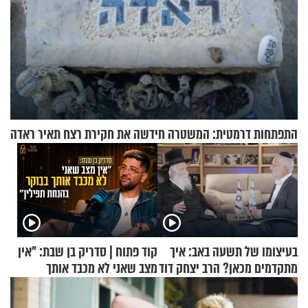
התפתחות דרמטית: המשטרה חידשה את חקירת רצח תאיר ראדה
בעיצומו של תשעה באב: איך
קוד פתוח | סדריק בן שבת: "אין
מתקדמים מכאן? הרב יצחק דוד
מצב שאני לא מכבד אותך
גרוסמן בשיחה מיוחדת
בבוקר בהנחת תפילין"