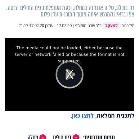
רק בת 10, טליה אובחנה במחלה, וכעת מטופלת בבית החולים הדסה.
צפו בראיון המרגש איתה מתוך התוכנית עדן פלוס
למעקב
הידברות
כ"ב שבט התש"פ
|
17.02.20
|
עודכן
17.02.20 21:17
This
is
a
The media could not be loaded, either because the
modal
window.
server or network failed or because the format is not
supported.
Play
Video
לתכנית המלאה,
לחצו כאן
.
תגיות ועדכונים:
בית חולים
מחלה