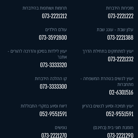
מזכירות הידברות
תרומות ושותפות בהידברות
073-2221212
073-2221222
עלון שבת - עונג שבת
עולם הילדים
073-3592800
073-2221388
יעוץ למתחזקים בתחילת הדרך
יעוץ לילדות בסיכון והדרכה להורים -
אתגר
073-2221232
073-3333320
יעוץ לנשים בטהרת המשפחה -
קו ההלכה הידברות
מתחברות
073-3333300
02-6301516
יעוץ תמיכה וסיוע לנשים בהריון
דיווח וסיוע במקרי התבוללות
052-9551591
052-9551591
הזמנת חוגי בית (בחינם)
נופשים
073-2221270
073-2221290