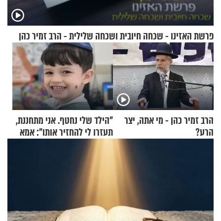
פרשת האזינו - שכחה חיובית ושכחה שלילית - הרב זמיר כהן
הרב זמיר כהן - מי אתה, יצר
"הילד שלי נחטף. אני מתחננת,
הרע?
תעזרו לי להחזיר אותו": אמא
של יובל בן ה-4 בריאיון דומע