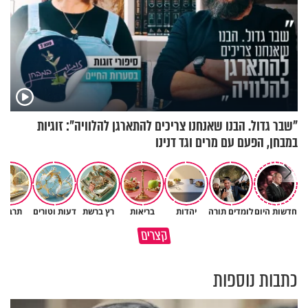
"שבר גדול. הבנו שאנחנו צריכים להתארגן להלוויה": זוגיות
במבחן, הפעם עם מרים וגד דנינו
חדשות היום
לומדים תורה
יהדות
בריאות
רץ ברשת
דעות וטורים
תרבות
גם ׳הרע׳ זה הרחמים של בורא
קצרים
מדוע האמונה נמשלה למלח?
עולם
כתבות נוספות