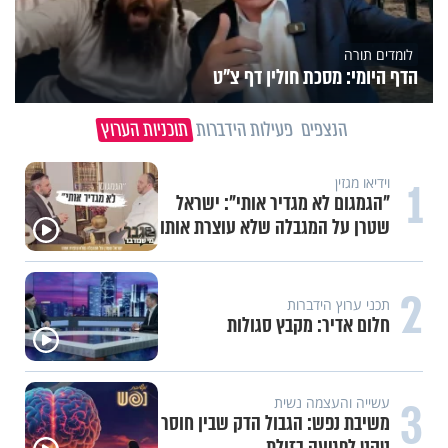
לומדים תורה
הדף היומי: מסכת חולין דף צ"ט
הנצפים
פעילות הידברות
תוכניות הערוץ
1
וידיאו מגזין
"הגמגום לא מגדיר אותי": ישראל
שטרן על המגבלה שלא עוצרת אותו
2
תכני ערוץ הידברות
חלום אדיר: מקבץ סגולות
3
עשייה והעצמה נשית
משיבת נפש: הגבול הדק שבין חוסר
טקט לפגיעה בזולת