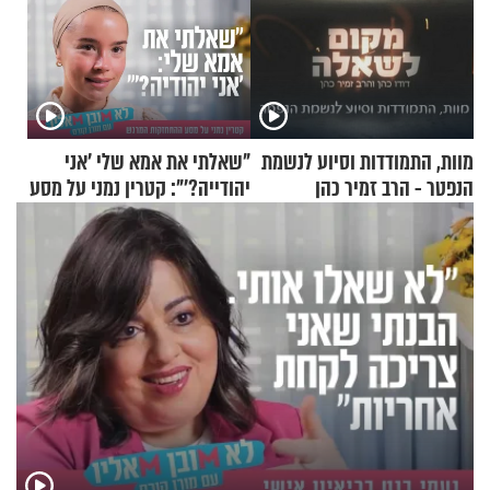
מוות, התמודדות וסיוע לנשמת
"שאלתי את אמא שלי 'אני
הנפטר - הרב זמיר כהן
יהודייה?'": קטרין נמני על מסע
ההתחזקות המרגש