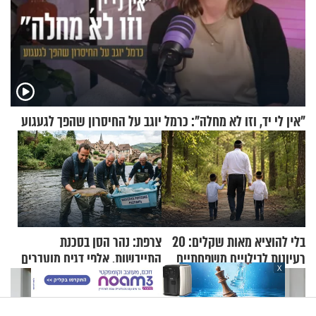
"אין לי יד, וזו לא מחלה": כרמל יוגב על החיסרון שהפך לגעגוע
בלי להוציא מאות שקלים: 20
צרפת: נהר הסן בסכנת
רעיונות לבילויים משפחתיים
התייבשות, אלפי דגים מועברים
X
כמעט בחינם
במבצעי חילוץ