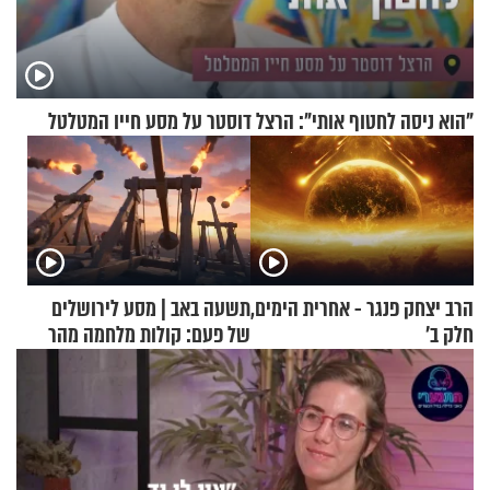
"הוא ניסה לחטוף אותי": הרצל דוסטר על מסע חייו המטלטל
הרב יצחק פנגר - אחרית הימים,
תשעה באב | מסע לירושלים
חלק ב’
של פעם: קולות מלחמה מהר
הזיתים