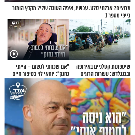
מרוצים? אכלתי סלט. עכשיו, איפה העוגה שלי? מקבץ הומור
כייפי מספר 1
שיטפונות קטלניים באירופה
"אם שכחתי לנשום – הייתי
ובבנגלדש: עשרות הרוגים
נחנק": יוחאי לוי בסיפור חיים
ומיליון נפגעים
מעורר השראה