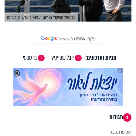
על גשר הפיקוד (צילום: עמוס בן גרשום, לע"מ)
עקבו אחרינו ב-
News
תגיות ועדכונים:
יובל שטייניץ
גז טבעי
X
🔇
תגובות
0
הוסיפו תגובה