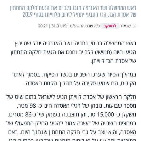
ראש הממשלה ושר האנרגיה חנכו בלב ים את הגעת חלקה התחתון
של אסדת הגז. הגז הטבעי יתחיל לזרום מלווייתן בסוף 2019
למעקב
גבי שניידר
כ"ה שבט התשע"ט
|
31.01.19
|
20:21
ראש הממשלה בנימין נתניהו ושר האנרגיה יובל שטייניץ
הגיעו היום (חמישי) ללב ים וחנכו את הגעת חלקה התחתון
של אסדת הגז לווייתן.
במהלך הסיור שערכו השניים בגשר הפיקוד, בסמוך לאתר
הקידוח, הם שמעו סקירה על תהליך הקמת האסדה.
חלקה הראשון של אסדת לווייתן הגיע לישראל בתום שיט של
מספר שבועות. גובהן של רגלי האסדה הינו כ- 98 מטר,
משקלן כ- 15,000 טון, והן תוצבנה בעומק של כ-86 מטרים.
במחצית השנייה של השנה אמור להגיע החלק התפעולי של
האסדה, והוא יוצב על גבי חלקה התחתון שנחנך היום. באם
התוכניות יתבצעו על פי לוחות הזמנים שנקבעו במתווה הגז,