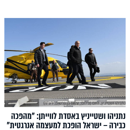
נתניהו ושטייניץ, היום (צילום: עמוס בן גרשום, לע"מ)
נתניהו ושטייניץ באסדת לווייתן: "מהפכה
כבירה – ישראל הופכת למעצמה אנרגטית"