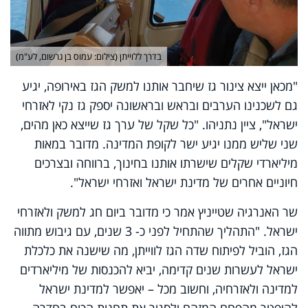
בדרך ללוייתן (צילום: עמוס בן גרשום, לע"מ)
"מכאן ייצא צינור גז שיחבר אותנו למשק הגז באירופה, יגיע
גם לשכנינו הערבים ובראש ובראשונה יספק גז נקי לאזרחי
ישראל", ציין נתניהו. "כל שקל של ערך גז שייצא כאן מהים,
שני שליש ממנו יגיע ישר לקופת המדינה. מדובר במאות
מיליארדי שקלים שישרתו אותנו בחינוך, ברווחה ובצרכים
חיוניים אחרים של מדינת ישראל ואזרחי ישראל".
שר האנרגיה שטייניץ אמר כי מדובר ביום חג למשק ולאזרחי
ישראל. "התהליך שהתחיל לפני כ- 3 שנים, עם גיבוש מתווה
הגז, הוביל לפיתוח שדה הגז לווייתן, מה שישנה את כלכלת
ישראל לעשרות שנים קדימה, יביא להכנסות של מיליארדים
למדינה ולאזרחיה, וחשוב מכל – יאפשר למדינת ישראל