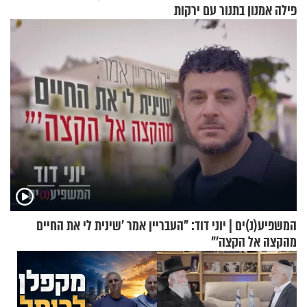
פילה אמנון בתנור עם ירקות
המשפיע(נ)ים | יוני דוד: "העבריין אמר 'שינית לי את החיים
מהקצה אל הקצה'"