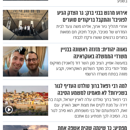
בשפע
אירוע מרגש בבני ברק: גר הצדק הגיע
לפוניבז' והתקבל בריקודים סוערים
אחרי תהליך גיור ארוך, אליהו משה צעד לבית
המדרש של פוניבז', וקיבל חיבוק חם ממאות
בחורים נרגשים ששרו ורקדו לכבודו
גאווה יהודית: מזוזה ראשונה בבניין
משרדי הממשלה באוקראינה
במעשה אמיץ, הציב סגן השר דוד (לאוניד) מוזיקוס
סמל יהודי בלב מוקד השלטון האוקראיני, וקבע
מזוזה בפתח משרדו הרשמי
למה רבי רפאל ברוך טולדנו העדיף לגור
בשכירות? לא תאמינו למשמע הסיבה
רבי רפאל ברוך טולדנו עלה לארץ ישראל, וקנה בה
דירה על מנת לקיים את מצות יישוב הארץ. עם
זאת, להפתעתם של בני משפחתו, הוא סירב לגור
בה. הסיבה לכך תפתיע גם אתכם
מפתיע: כך שינתה שקית אשפה אחת