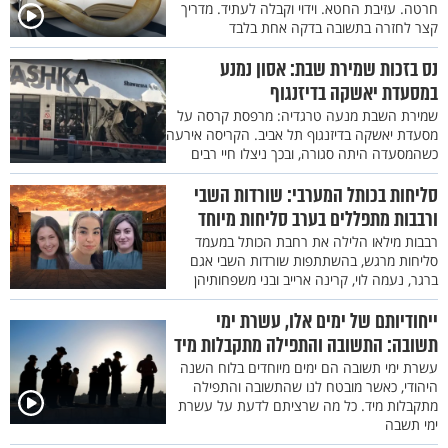
חרטה. עזיבת החטא. וידוי וקבלה לעתיד. מדריך
קצר לחזרה בתשובה בדקה אחת בלבד
נס בזכות שמירת שבת: אסון נמנע
במסעדת יאשקה בדיזנגוף
שמירת השבת מנעה טרגדיה: מרפסת קרסה על
מסעדת יאשקה בדיזנגוף תל אביב. הקריסה אירעה
כשהמסעדה היתה סגורה, ובכך ניצלו חיי רבים
סליחות בכותל המערבי: שורדות השבי
ורבבות מתפללים בערב סליחות מיוחד
רבבות מילאו הלילה את רחבת הכותל במעמד
סליחות מרגש, בהשתתפות שורדות השבי אגם
ברגר, נעמה לוי, קרינה ארייב ובני משפחותיהן
ייחודיותם של ימים אלו, עשרת ימי
תשובה: התשובה והתפילה מתקבלות מיד
עשרת ימי תשובה הם ימים מיוחדים בלוח השנה
היהודי, כאשר מובטח לנו שהתשובה והתפילה
מתקבלות מיד. כל מה שרציתם לדעת על עשרת
ימי תשבה