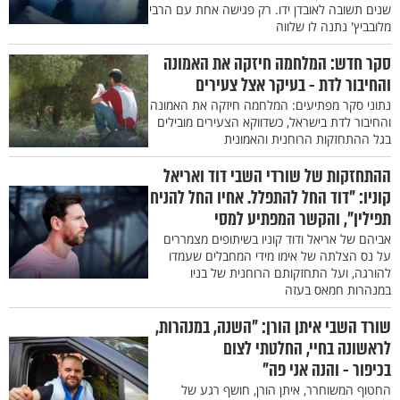
שנים תשובה לאובדן ידו. רק פגישה אחת עם הרבי
מלובביץ' נתנה לו שלווה
סקר חדש: המלחמה חיזקה את האמונה
והחיבור לדת - בעיקר אצל צעירים
נתוני סקר מפתיעים: המלחמה חיזקה את האמונה
והחיבור לדת בישראל, כשדווקא הצעירים מובילים
בגל ההתחזקות הרוחנית והאמונית
ההתחזקות של שורדי השבי דוד ואריאל
קוניו: "דוד החל להתפלל. אחיו החל להניח
תפילין", והקשר המפתיע למסי
אביהם של אריאל ודוד קוניו בשיתופים מצמררים
על נס הצלתה של אימו מידי המחבלים שעמדו
להורגה, ועל התחזקותם הרוחנית של בניו
במנהרות חמאס בעזה
שורד השבי איתן הורן: "השנה, במנהרות,
לראשונה בחיי, החלטתי לצום
בכיפור - והנה אני פה"
החטוף המשוחרר, איתן הורן, חושף רגע של