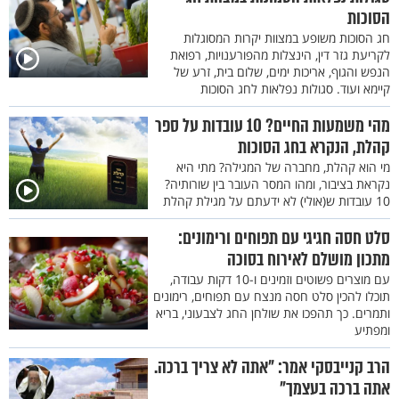
הסוכות
חג הסוכות משופע במצוות יקרות המסוגלות
לקריעת גזר דין, הינצלות מהפורענויות, רפואת
הנפש והגוף, אריכות ימים, שלום בית, זרע של
קיימא ועוד. סגולות נפלאות לחג הסוכות
מהי משמעות החיים? 10 עובדות על ספר
קהלת, הנקרא בחג הסוכות
מי הוא קהלת, מחברה של המגילה? מתי היא
נקראת בציבור, ומהו המסר העובר בין שורותיה?
10 עובדות ש(אולי) לא ידעתם על מגילת קהלת
סלט חסה חגיגי עם תפוחים ורימונים:
מתכון מושלם לאירוח בסוכה
עם מוצרים פשוטים וזמינים ו-10 דקות עבודה,
תוכלו להכין סלט חסה מנצח עם תפוחים, רימונים
ותמרים. כך תהפכו את שולחן החג לצבעוני, בריא
ומפתיע
הרב קנייבסקי אמר: "אתה לא צריך ברכה.
אתה ברכה בעצמך"