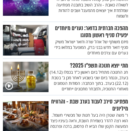
לשאלה כואבת - והרב השיב בתובנה מפתיעה
שמלמדת איך יוצאים מהמעגל ושבים להודות
ולשמוח
מהפכה חברתית בדואר: נערים מיוחדים
יפעילו סניף ראשון מסוגו
מיזם משותף של אהל שרה ודואר ישראל משיק
סניף דואר חדש בבני ברק, המופעל במלואו בידי
נערים עם צרכים מיוחדים
מתי יוצא חנוכה תשפ"ו 2025?
חג החנוכה מתחיל ביום ראשון כ"ד בכסלו (14.12)
בערב, ונגמר ביום שני בשבוע לאחר מכן ב' בטבת
(22.12) בערב. בתוך הכתבה: הסודות הטמונים
מאחורי החנוכיה, ולמבחר מתכונים ייחודיים
מפתיע: סירב לעבוד בערב שבת - והרוויח
מיליונים
ר' משה שטרן היה בעל חנות של מכשירי חשמל.
הוא רצה להדר בשמירת השבת, וראה בעיניו כיצד
המעשה הקטן שלו הביא לו פרסום, ברכה ופרנסה