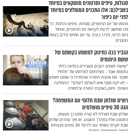
סגולות, טיפים וסרטונים מושקעים במיוחד
בשבילכם: אלו התכנים המומלצים במיוחד
לפני יום כיפור
מהותו של יום הכיפורים, סגולות, טיפים והלכות: כל
מה שחשוב לדעת לקראת יום הכיפורים, שיחול
ביום רביעי, 1/10 בערב עד יום חמישי 2/10 בצאת
הכוכבים
הגביר בכה כתינוק למשמע בקשתם של
ששת היתומים
"שישה יתומים רעבים מעבירים בחדווה בלתי
נתפסת אוכל – מצלחתם לצלחתו של 'תלמיד
חוכם'. את אהבת התורה שהחדירו בי אותם יתומים
– לא ייקח ממני איש לעולם! לעולם". ההמלצה
היומית: חיזוק באהבת התורה ובלימודה
רוצים שולחן שבת חלומי עם המשפחה?
הנה 30 טיפים מושלמים
שולחן שבת מוצלח לא קורה סתם כך מעצמו.
התכוננו אליו במהלך השבוע. אז איך עורכים שולחן
שבת יוקרתי וחוויתי עם ילדים? 30 טיפים מנצחים
לחוויה משפחתית רוחנית