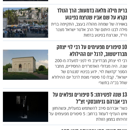
ברית מילה מלאה בדמעות: הרך הנולד
נקרא על שם אביו שנרצח בפיגוע
באווירה של שמחה מהולה בעצב, התקיימה ברית
מילה לבנו היתום של הרב אלטר ישראל מצנר
הי"ד, שנרצח בפיגוע ברמות
10 סיפורים מפעימים על רבי לוי יצחק
מברדיטשוב, לרגל יום ההילולא
רבי לוי יצחק מברדיצ'ב חי לפני למעלה מ-200
שנה. היה מגדולי האדמו"רים החסידיים, מחבר
הספר 'קדושת לוי'. ידוע בכינויו 'סנגורם של
ישראל'. קבלו 10 סיפורי מופת לרגל יום ההילולא
שחל בכ"ה בתשרי
13 שנה לפטירתו: 5 סיפורים נפלאים על
רבי אברהם גניחובסקי זצ"ל
כשר' אברהם סירב להשתמש במעלית, וכשהחזון
איש העדיף לעמוד ברחוב: 5 סיפורים מפעימים על
זהירותו בממון הזולת