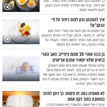
כך תתכוננו נכון לצום השמח ביותר בשנה - צום
יום כיפור: קבלו את המדריך המלא לערב הצום,
לצום ולמוצאי הצום
איך להתכונן נכון לצום כיפור על פי
הרמב"ם?
איך מתכוננים נכון לצום יום כיפור? החל מיום
שלישי, ח' בתשרי, 30.9: קבלו 10 טיפים להתכונן
נכון לצום, ואת הטיפ החשוב ביותר: הקפידו על
שתייה מרובה, ועל האיכות ולא הכמות
בן בכור אחרי 28 שנות ציפייה: האב הטרי
בראיון שלא ישאיר אתכם אדישים
שלום שטיסל ואשתו הפכו ביום שישי האחרון
להורים טריים לבן בכור, לאחר לא פחות מ-28
שנות המתנה וציפייה: בראיון כנה הוא חושף את
רגעי השבר הקשים, ואת 3 המילים שנתנו לו כוח
לקום בכל בוקר מחדש
לא תאמינו כמה זה פשוט: כך ניתן לחזור
בתשובה בתוך דקה אחת
עיקרה של מצוות התשובה היא פשוטה וקלה: