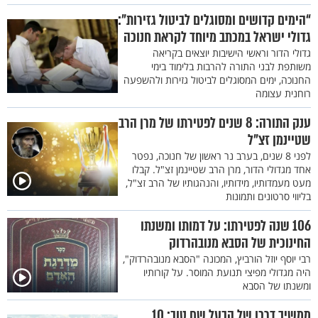
“הימים קדושים ומסוגלים לביטול גזירות”:
גדולי ישראל במכתב מיוחד לקראת חנוכה
גדולי הדור וראשי הישיבות יוצאים בקריאה
משותפת לבני התורה להרבות בלימוד בימי
החנוכה, ימים המסוגלים לביטול גזירות ולהשפעה
רוחנית עצומה
ענק התורה: 8 שנים לפטירתו של מרן הרב
שטיינמן זצ"ל
לפני 8 שנים, בערב נר ראשון של חנוכה, נפטר
אחד מגדולי הדור, מרן הרב שטיינמן זצ"ל. קבלו
מעט מעמדותיו, מידותיו, והנהגותיו של הרב זצ"ל,
בליווי סרטונים ותמונות
106 שנה לפטירתו: על דמותו ומשנתו
החינוכית של הסבא מנובהרדוק
רבי יוסף יוזל הורביץ, המכונה "הסבא מנובהרדוק",
היה מגדולי מפיצי תנועת המוסר. על קורותיו
ומשנתו של הסבא
ממשיך דרכו של הבעל שם טוב: 10