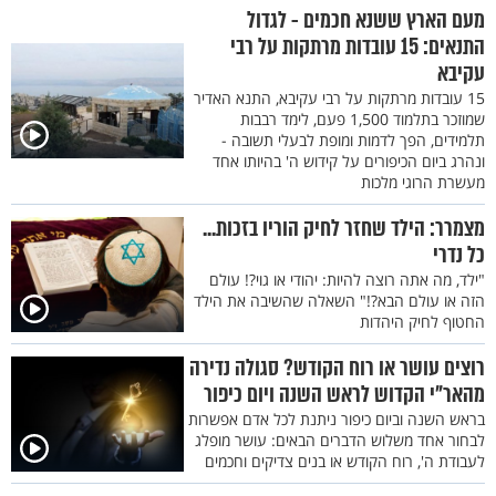
מעם הארץ ששנא חכמים - לגדול
התנאים: 15 עובדות מרתקות על רבי
עקיבא
15 עובדות מרתקות על רבי עקיבא, התנא האדיר
שמוזכר בתלמוד 1,500 פעם, לימד רבבות
תלמידים, הפך לדמות ומופת לבעלי תשובה -
ונהרג ביום הכיפורים על קידוש ה' בהיותו אחד
מעשרת הרוגי מלכות
מצמרר: הילד שחזר לחיק הוריו בזכות...
כל נדרי
"ילד, מה אתה רוצה להיות: יהודי או גוי?! עולם
הזה או עולם הבא?!" השאלה שהשיבה את הילד
החטוף לחיק היהדות
רוצים עושר או רוח הקודש? סגולה נדירה
מהאר"י הקדוש לראש השנה ויום כיפור
בראש השנה וביום כיפור ניתנת לכל אדם אפשרות
לבחור אחד משלוש הדברים הבאים: עושר מופלג
לעבודת ה', רוח הקודש או בנים צדיקים וחכמים