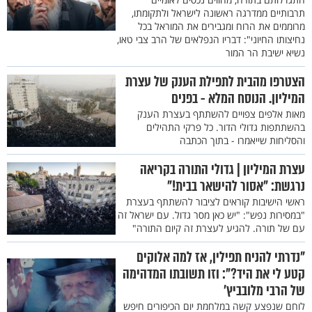
תרבותיים ממדרגה ראשונה לישראל ולתקומתו,
מרוממים את הרוח ומגבירים את המוראל בכל
נחיצותו החיוני": דבריו הנפלאים של הרב צבי טאו,
נשיא ישיבת הר המור
הצטרפו מהבית לתפילת הענק של עצרת
המיליון. הנוסח המלא - בפנים
מאות אלפים צפויים להשתתף בעצרת הענק
בהשתתפות גדולי הדור. כל פרקי התהילים
והסליחות שייאמרו - בתוך הכתבה
עצרת המיליון | גדולי התורה בקריאה
נרגשת: "אסור להישאר בבית!"
ראשי הישיבות קוראים לציבור להשתתף בעצרת
"במסירות נפש": "יש כאן מסר גדול. עם ישראל זה
עם של תורה. להגיע לעצרת זה קיום התורה"
"נדרתי להניח תפילין, אז למה אלוקים
קטע לי את היד?": וזו תשובתו המדהימה
של הרבי מלובביץ’
לוחם שנפצע קשה במלחמת יום הכיפורים חיפש