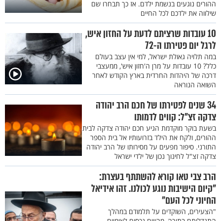
ההורים נוגעים בנשמת ילדם. אז כך תבחרו שם
שילווה את ילדכם לכל החיים
10 עובדות שרציתם לדעת על החזון איש,
לרגל יום פטירתו ה-72
במה תלויה גאולת ישראל, למי אין עצב בעולם
כלל? 10 עובדות על מרן ה'חזון איש', ממעצבי
דרכה של היהדות החרדית בארץ הקודש לאחר
השואה הנוראה
34 שנים לפטירתו של חכם הרב יהודה
צדקה זצ"ל: קווים לדמותו
בשעת בוקר מוקדמת הגיע חכם יהודה צדקה לבית
ההורים, ולקח את הילד בזרועותיו אל בית הספר
התורני. סיפור מפעים על מסירותו של הרב יהודה
צדקה זצ"ל לחינוך נכון של ילדי ישראל
הרב צבי טאו קורא להשתתף בעצרת:
"קיום הישיבות נוגע לכולנו. זהו אידיאל
החיוני לכל העם"
"הצעירים, השוקדים על תלמודם במהלך
התגדלותם בתורה, מהווים נכסים לאומיים