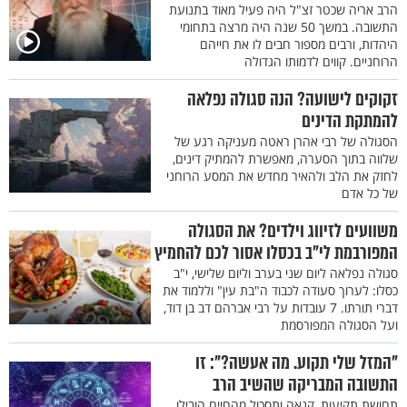
הרב אריה שכטר זצ"ל היה פעיל מאוד בתנועת
התשובה. במשך 50 שנה היה מרצה בתחומי
היהדות, ורבים מספור חבים לו את חייהם
הרוחניים. קווים לדמותו הגדולה
זקוקים לישועה? הנה סגולה נפלאה
להמתקת הדינים
הסגולה של רבי אהרן ראטה מעניקה רגע של
שלווה בתוך הסערה, מאפשרת להמתיק דינים,
לחזק את הלב ולהאיר מחדש את המסע הרוחני
של כל אדם
משוועים לזיווג וילדים? את הסגולה
המפורבמת לי"ב בכסלו אסור לכם להחמיץ
סגולה נפלאה ליום שני בערב וליום שלישי, י"ב
כסלו: לערוך סעודה לכבוד ה"בת עין" וללמוד את
דברי תורתו. 7 עובדות על רבי אברהם דב בן דוד,
ועל הסגולה המפורסמת
"המזל שלי תקוע. מה אעשה?": זו
התשובה המבריקה שהשיב הרב
תחושת תקיעות, קנאה ותסכול מהחיים הובילו