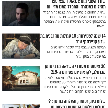
שורד השבי מתן צנגאוקר מצא ספר
תהילים במנהרה והתפלל ממנו מדי יום
עדויות החטופים נחשפות: מתן צנגאוקר התפלל
מדי יום מספר תהילים שמצא במנהרה, רום
ברסלבסקי סיפר כי התפילה חיזקה אותו מבחינה
נפשית
14 שנה לפטירתה: 10 סגולות מהרבנית בת
שבע קנייבסקי ע"ה
מביתה הצנוע בבני ברק קיבלה אלפי נשים
באהבה, ברכה ותפילה – 14 שנה לפטירת הרבנית
בת שבע קנייבסקי ע"ה
30 ציטוטים מעוררי השראה מרבי נחמן
מברסלב, לקראת יום פטירתו ה-215
מה מרוויח מי שיש לו אמונה? מדוע אסור להיות
זקן? ולמה מסוגל לימוד הזוהר? 30 ציטוטים
מאלפים מרבי נחמן מברסלב, לקראת יום פטירתו
שיחול ביום שישי הקרוב, י"ח בתשרי
שלום בית, רפואה, והצלחה בחינוך: 9
סגולות נפלאות הטמונות במצוות חג