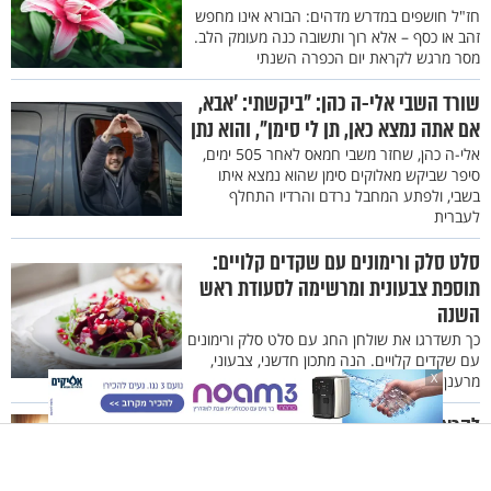
חז"ל חושפים במדרש מדהים: הבורא אינו מחפש
זהב או כסף – אלא רוך ותשובה כנה מעומק הלב.
מסר מרגש לקראת יום הכפרה השנתי
שורד השבי אלי-ה כהן: "ביקשתי: 'אבא,
אם אתה נמצא כאן, תן לי סימן", והוא נתן
אלי-ה כהן, שחזר משבי חמאס לאחר 505 ימים,
סיפר שביקש מאלוקים סימן שהוא נמצא איתו
בשבי, ולפתע המחבל נרדם והרדיו התחלף
לעברית
סלט סלק ורימונים עם שקדים קלויים:
תוספת צבעונית ומרשימה לסעודת ראש
השנה
כך תשדרגו את שולחן החג עם סלט סלק ורימונים
עם שקדים קלויים. הנה מתכון חדשני, צבעוני,
X
מרענן ומלא ברכות לשנה החדשה
לקראת השבת האחרונה של השנה, קבלו
7 טיפים מנצחים לאווירה מושלמת
הפכו את השבת שלכם למיוחדת באמת: 7 טיפים