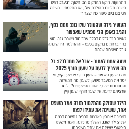
התחזקות דווקא מהמקום הכי חשוך: "בערב ראש
השנה חל יום ההולדת שלי, ואז החלטתי - השנה
אני צם ביום כיפור כמו שצריך"
העשיר גילה שהעוזר שלו גונב ממנו כסף,
והגיב באופן הכי מפתיע שאפשר
כאשר הרב גדליה דסלר עמד מול משרת גנב, הוא
בחר ברחמים במקום בכעס - וההחלטה הזו שינתה
גורל משפחה שלמה
שעה אחת לאחור - אבל אל תתבלבלו: כל
מה שצריך לדעת על שעון חורף 2025
מה השעון האמיתי – שעון חורף או שעון קיץ, מי
ייסד את המעבר משעון לשעון, מה המעלות
והחסרונות של כל אחד מהשעונים? כל מה
שרציתם לדעת על שעון חורף ושעון קיץ
הילד שסולק מהתלמוד תורה אמר משפט
אחד, ששינה את עתידו לנצח
במסיבת אירוסין בארצות הברית נחשפה דרמה
ישנה: ילד שובב הושלך מהכיתה, ואמר משפט
היסטורי ששינה את עתיד משפחתו