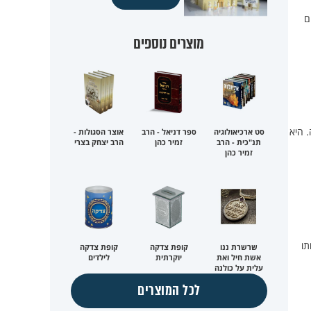
ם
מוצרים נוספים
 היא
סט ארכיאולוגיה
ספר דניאל - הרב
אוצר הסגולות -
תנ"כית - הרב
זמיר כהן
הרב יצחק בצרי
זמיר כהן
תו
שרשרת ננו
קופת צדקה
קופת צדקה
אשת חיל ואת
יוקרתית
לילדים
עלית על כולנה
לכל המוצרים