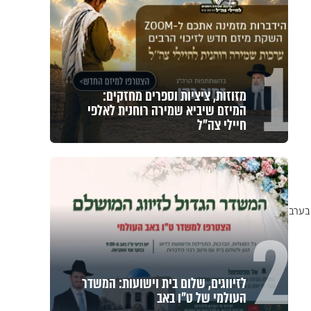
1
מזוזות, ציציות וספרים מחזקים:
המיזם שיביא שמירה רוחנית לאלפי
חיילי צה"ל
 בערב
2
לזיווגים, שלום בית וישועות: המשדר
העולמי של ט"ו באב