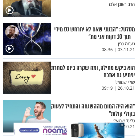
הרב ראובן אלבז
מטלטל: "הבנתי שאם לא יתרחש נס מידי
– תוך 10 דקות אני מת"
נעמה גרין
03.11.21 | 08:36
הוא ביקש מחילה, ומה שקרה ביום למחרת
יפתיע גם אתכם
שולי שמואלי
26.10.21 | 09:19
"הוא היה המום מההשגחה והתחיל לצעוק
בקולי קולות"
גלעד שמואלי
X
13.10.21 | 09:54