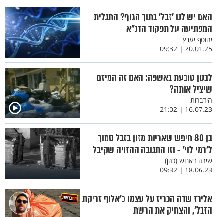
האם יש לנו 'זבל' בתוך הגוף? התגלית
המפתיעה על תפקוד הדנ"א
יהוסף יעבץ
20.01.25 | 09:32
לבנון טובעת באשפה: האם זה המיזם
שיציל אותה?
הידברות
16.07.23 | 21:02
בן 80 חיפש שאריות מזון בזבל סמוך
ל'רמי לוי' - וזו התגובה ההזויה שקיבל
שירה דאבוש (כהן)
18.06.23 | 09:32
אלירז שדה הכריז על עצמו כ’אלוף זריקת
הזבל’, והצחיק את הרשת