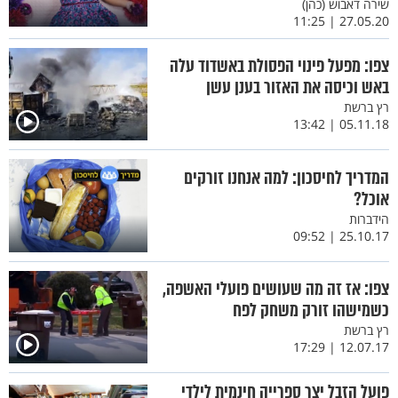
שירה דאבוש (כהן)
27.05.20 | 11:25
צפו: מפעל פינוי הפסולת באשדוד עלה
באש וכיסה את האזור בענן עשן
רץ ברשת
05.11.18 | 13:42
המדריך לחיסכון: למה אנחנו זורקים
אוכל?
הידברות
25.10.17 | 09:52
צפו: אז זה מה שעושים פועלי האשפה,
כשמישהו זורק משחק לפח
רץ ברשת
12.07.17 | 17:29
פועל הזבל יצר ספרייה חינמית לילדי