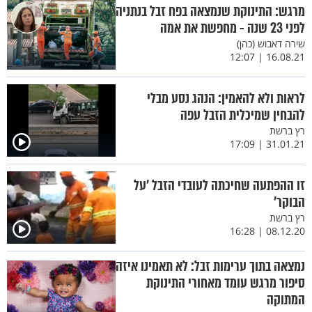
מרגש: התינוקת שנמצאה בפח זבל בנתניה
לפני 23 שנה - מחפשת את אמה
שירה דאבוש (כהן)
16.08.21 | 12:07
לראות ולא להאמין: הנהג נסע מבלי
להבחין שמיכלית הזבל עפה
רץ ברשת
31.01.21 | 17:09
זו ההפתעה שחיכתה לעובדי הזבל ’על
הבוקר’
רץ ברשת
08.12.20 | 16:28
נמצאה בתוך ערימות זבל: לא תאמינו איזה
סיפור מרגש עומד מאחורי התינוקת
המתוקה