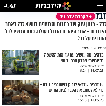
זבל
+ לקבלת עדכונים
זבל - מגוון ענק של כתבות וסרטונים בנושא זבל באתר
הידברות - אתר היהדות הגדול בעולם. כנסו עכשיו לכל
התכנים על זבל
נמצאו 20 תוצאות:
מדהים: מה עושים עם ערימות האשפה
בסינגפור? פתרון חכם ורווחי
שירה דאבוש (כהן)
16.07.25 | 16:24
10 דברים שכדאי לזרוק כשעוברים דירה –
כדי לא לסחוב את העבר לבית החדש
שירה דאבוש (כהן)
18.05.25 | 15:25