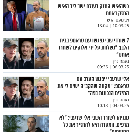
כשהאיש החזק בעולם ישב ליד האיש
החזק באמת
אבינועם הרש
10.03.25 | 13:04
7 שורדי שבי נפגשו עם טראמפ בבית
הלבן: "נשלחת על ידי אלוקים לשחרר
אותנו"
נעמה גרין
06.03.25 | 09:36
אלי שרעבי ייפגש הערב עם
טראמפ: "מקווה שהקב"ה ישים לי את
המילים הנכונות בפה"
נעמה גרין
04.03.25 | 10:13
נתניהו לשורד השבי אלי שרעבי: "לא
מרפים. המטרה היא להחזיר את כל
החטופים"