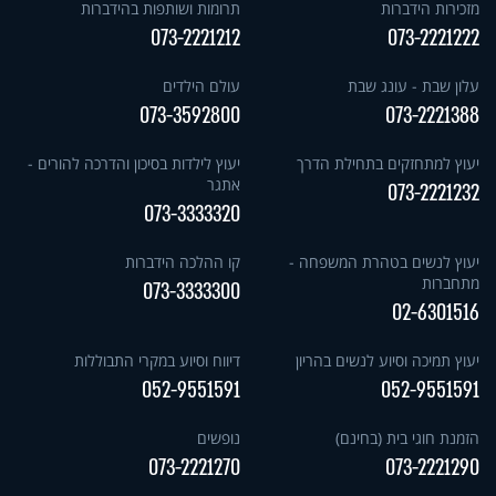
מזכירות הידברות
תרומות ושותפות בהידברות
073-2221212
073-2221222
עלון שבת - עונג שבת
עולם הילדים
073-3592800
073-2221388
יעוץ למתחזקים בתחילת הדרך
יעוץ לילדות בסיכון והדרכה להורים -
אתגר
073-2221232
073-3333320
יעוץ לנשים בטהרת המשפחה -
קו ההלכה הידברות
מתחברות
073-3333300
02-6301516
יעוץ תמיכה וסיוע לנשים בהריון
דיווח וסיוע במקרי התבוללות
052-9551591
052-9551591
הזמנת חוגי בית (בחינם)
נופשים
073-2221270
073-2221290