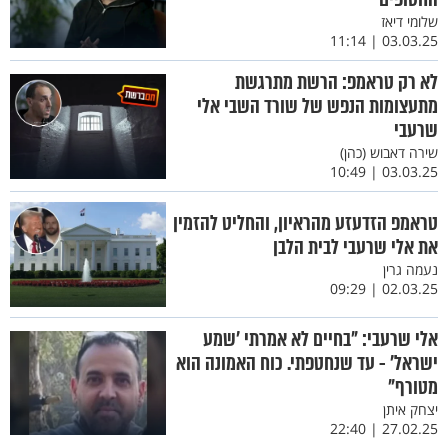
שלומי דיאז
03.03.25 | 11:14
לא רק טראמפ: הרשת מתרגשת
מתעצומות הנפש של שורד השבי אלי
שרעבי
שירה דאבוש (כהן)
03.03.25 | 10:49
טראמפ הזדעזע מהראיון, והחליט להזמין
את אלי שרעבי לבית הלבן
נעמה גרין
02.03.25 | 09:29
אלי שרעבי: "בחיים לא אמרתי 'שמע
ישראל' - עד שנחטפתי. כוח האמונה הוא
מטורף"
יצחק איתן
27.02.25 | 22:40