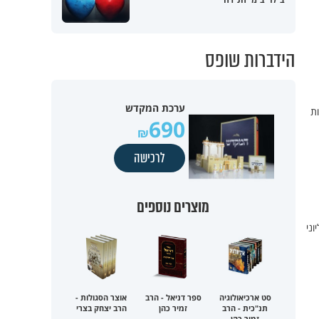
הידברות שופס
ערכת המקדש
ת
690
לרכישה
מוצרים נוספים
ני
סט ארכיאולוגיה
ספר דניאל - הרב
אוצר הסגולות -
תנ"כית - הרב
זמיר כהן
הרב יצחק בצרי
זמיר כהן