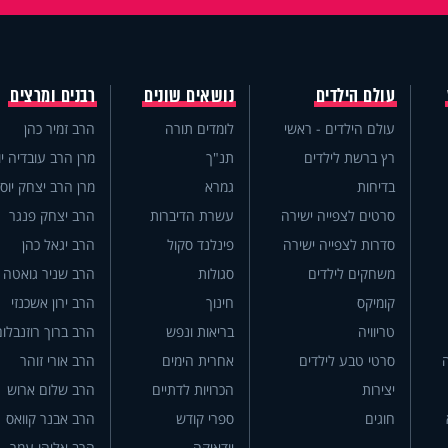
עולם הילדים
נושאים שונים
רבנים ומרצים
עולם הילדים - ראשי
לומדים תורה
הרב זמיר כהן
רץ ברשת לילדים
תנ"ך
מרן הרב עובדיה יו
בדיחות
גמרא
מרן הרב יצחק יוס
סרטים לצפייה ישירה
עשרת הדיברות
הרב יצחק פנגר
סדרות לצפייה ישירה
פינלנד סקול
הרב יגאל כהן
משחקים לילדים
סגולות
הרב שניר גואטה
קומיקס
חינוך
הרב ירון אשכנזי
טריוויה
בריאות ונפש
הרב ברוך רוזנבלום
סרטי טבע לילדים
אחרית הימים
הרב אורי זוהר
יצירות
הכרויות לדתיים
הרב שלום ארוש
חוגים
ספרי קודש
הרב אבנר קוואס
יודאיקה
הרב אליהו עמר