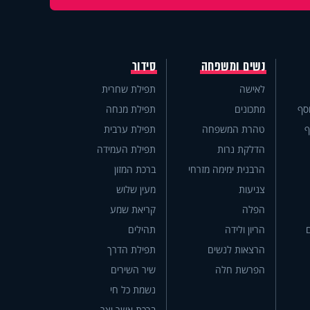
נשים ומשפחה
סידור
לאישה
תפילת שחרית
סף
מתכונים
תפילת מנחה
ף
טהרת המשפחה
תפילת ערבית
הדלקת נרות
תפילת העמידה
הרבנית ימימה מזרחי
ברכת המזון
צניעות
מעין שלוש
הפלה
קריאת שמע
הריון ולידה
תהילים
הרצאות לנשים
תפילת הדרך
הפרשת חלה
שיר השירים
נשמת כל חי
ברכת אשר יצר