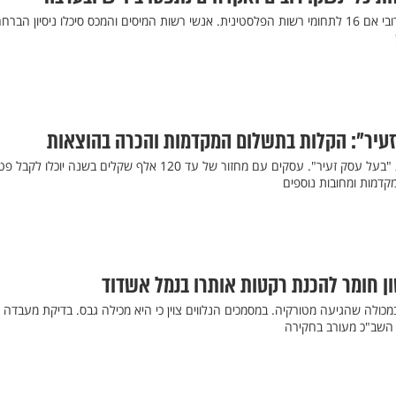
צה"ל סיכל ניסיון להבריח 13 רובי אם 16 לתחומי רשות הפלסטינית. אנשי רשות המיסים והמכס סיכלו ניסיון ה
זעיר": הקלות בתשלום המקדמות והכרה בהוצאות
רשות המיסים הודיעה רפורמת "בעל עסק זעיר". עסקים עם מחזור של עד 120 אלף שקלים בשנה יוכלו לקב
דמות ומחובות נוספים
כולה שהגיעה מטורקיה. במסמכים הנלווים צוין כי היא מכילה גבס. בדיקת מעבדה
השב"כ מעורב בחקירה