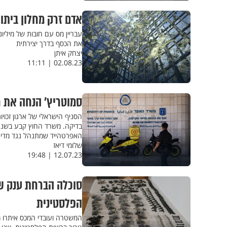
אדם זרק מחלון ביתו
עבריין מס עם חובות של מילי
את הכסף בדרך יצירתית
יצחק איתן
02.08.23 | 11:11
סמוטריץ' הנחה את ר
הסניף הישראלי של ארגון זכו
בדיקה. משרד החוץ קבע בשנה 
האפרטהייד שמתנהל נגד מדינ
שלומי דיאז
12.07.23 | 19:48
סוכלה הברחת ענק ש
הפלסטינית
המשטרה ועובדי המכס איתרו מכ