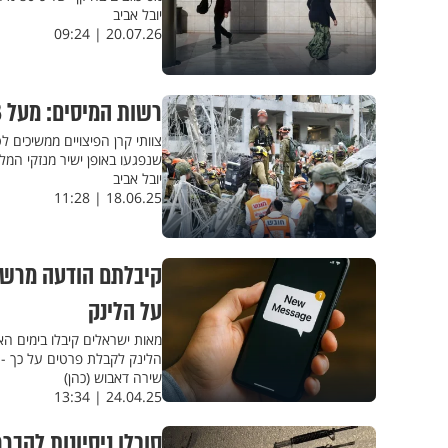
יובל אביב
20.07.26 | 09:24
רשות המיסים: מעל 18 אלף תביעות בגין נזק למבנים; 5,000 תושבים פונו
צוותי קרן הפיצויים ממשיכים ל
שנפגעו באופן ישיר מנזקי המ
יובל אביב
18.06.25 | 11:28
קיבלתם הודעה מרשו
על הלינק
מאות ישראלים קיבלו בימים ה
הלינק לקבלת פרטים על כך -
שירה דאבוש (כהן)
24.04.25 | 13:34
סוכלו ניסיונות להבר