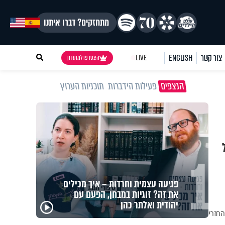
מתחזקים? דברו איתנו
צור קשר
ENGLISH
LIVE
הצטרפו למועדון
הנצפים
פעילות הידברות
תוכניות הערוץ
1
מזוזות, ציציות וספרים מחזקים:
המיזם שיביא שמירה רוחנית לאלפי
חיילי צה"ל
 החזרי