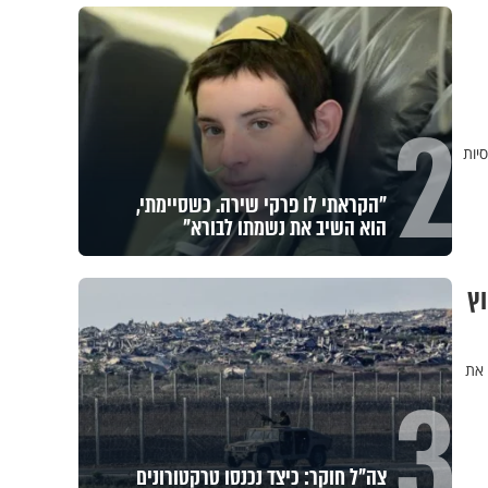
2
יות
לזיווגים, שלום בית וישועות: המשדר
העולמי של ט"ו באב
וץ
 את
3
אחי, מחכים רק לך: יום התפילין