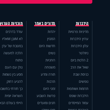
הידברות
מדורים באתר
תוכניות הערוץ
מדיניות פרטיות
יהדות
עודד בדרכים
ערוץ הידברות
המגזין
לא Mובן Mאליו
עלון הידברות
חדשות היום
במטבח של עדן
ניוזלטר
נשים
הלכה למעשה
2 הלכות ביום
רוחניות
פתוח
שאל את הרב
משפחה
גולן עם העם
כניסת שבת
תורה ומדע
מסע בין נשמות
נופשים
תרבות
להגיע רחוק
תרומות ושותפות
זמני היום
כך חזרתי בתשובה
הידברות שופס
פרשת השבוע
השראה יומית
עמוד המייסדים
חגים ומועדים
הייתי בעולם הבא
הצהרת נגישות
תוכן שיווקי