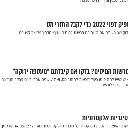
שבי סכנין וג'דידה מכר נעצרו
דוק שמימשתם את זכויותיכם ברשות למיסים. איך? מדריך מקוצר לפניכם
מרשות המיסים? בדקו אם קיבלתם "מעטפה ירוקה"
רשות המיסים תיידע 11,000 איש שיש להם פוטנציאל לזכאות להחזר מס, זאת 7 שנים אחרי דו"ח מבקר
זיר כסף לזכאים
סיגריות אלקטרוניות
שרד האוצר, להטלת מס קנייה על סיגריות אלקטרוניות, נועדה לצמצם את צריכתן.