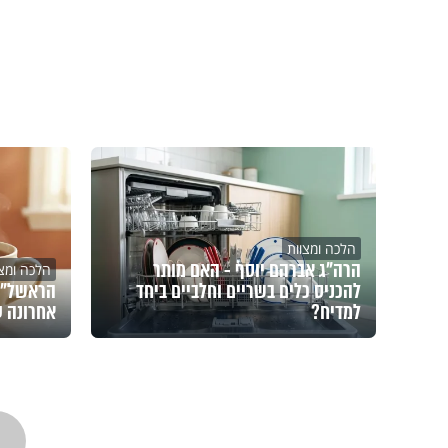
הלכה ומצוות
הרה"ג אברהם יוסף - האם מותר
הלכה ומצו
להכניס כלים בשריים וחלביים ביחד
הראשל"צ 
למדיח?
אחרונה 