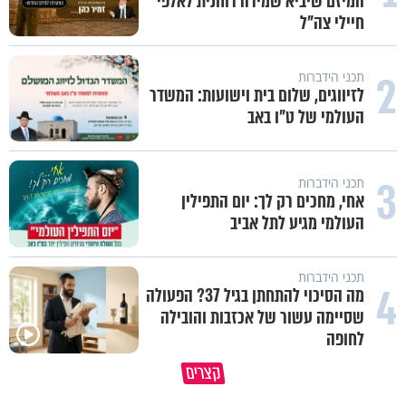
המיזם שיביא שמירה רוחנית לאלפי
חיילי צה"ל
2
תכני הידברות
לזיווגים, שלום בית וישועות: המשדר
העולמי של ט"ו באב
3
תכני הידברות
אחי, מחכים רק לך: יום התפילין
העולמי מגיע לתל אביב
תכני הידברות
4
מה הסיכוי להתחתן בגיל 37? הפעולה
שסיימה עשור של אכזבות והובילה
לחופה
קצרים
ברכה או קללה? הכל בידים שלנו
איך לשלוט בסיטואציה בצורה נכו