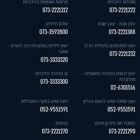
מזכירות הידברות
תרומות ושותפות בהידברות
073-2221212
073-2221222
עלון שבת - עונג שבת
עולם הילדים
073-3592800
073-2221388
יעוץ למתחזקים בתחילת הדרך
יעוץ לילדות בסיכון והדרכה להורים -
אתגר
073-2221232
073-3333320
יעוץ לנשים בטהרת המשפחה -
קו ההלכה הידברות
מתחברות
073-3333300
02-6301516
יעוץ תמיכה וסיוע לנשים בהריון
דיווח וסיוע במקרי התבוללות
052-9551591
052-9551591
הזמנת חוגי בית (בחינם)
נופשים
073-2221270
073-2221290