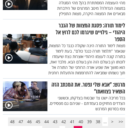
מהי העוצמה המסתתרת בהן? מהי הסגולה
במצווה הגדולה? מיטב המרצים של הידברות
מבארים את המצווה היקרה, מצוות התפילין
לימוד תורה: פסגת המצוות של הגבר
היהודי – גילויים שיגרמו לכם לרוץ אל
הספר
מצוות לימוד התורה הינה שקולה כנגד כל המצוות,
שנאמר "תלמוד תורה כנגד כולם". בעת לימוד
בתורה קונה לעצמו היהודי אוצרות נצח שיעמדו
לזכותו הן בעולם הזה והן בעולם הבא. מלבד זאת,
הוא מושך את שפע אורה הרוחני של התורה אל
תוך נשמתו שמביאה להתרוממות והתעלות רוחנית
מרגש: "אבא שלי נפטר. את המכתב הזה
השאיר בצוואתו"
בכל מריבה ישנו צד שבטוח בצדקתו, וכששני
הצדדים מחזיקים בעמדתם - שניהם גם מפסידים.
צפו בסרטון המרגש
48
47
46
45
44
43
42
41
40
39
38
...
<
<<