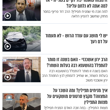
זו מצוה שאתה יכול לקיים בשנייה - אז
למה אתה לא נלחם עליה?
למה זוכה מי שמניח תפילין? הרב דוד פריוף במסר
מחזק שחשוב להפיץ הלאה
יש לי מושג עם עודד הרוש - לא תעמוד
על דם רעך
הרב ירון אשכנזי - האם בשנה זו מותר
להתפלל בהושענא רבה בעלות השחר?
האם בשנה זו מותר להתפלל בהושענא רבה
בעלות השחר, או שחייב להמתין לנץ החמה? הרב
ירון אשכנזי משיב
איך מניחים תפילין? ומה השכר על
המצווה? מקבץ סרטונים מושקעים על
מצוות התפילין
מצוות התפילין - במה זוכה האדם המניח תפילין?