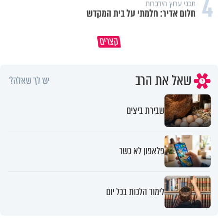
4
תכני ערוץ הידברות
חלום אדיר: חלמתי על בית המקדש
איך ייתכן שיש אנשים שיודעים
במבט לאחור - האם התקופה הקשה
שהתורה אמת, ובכל זאת לא חיים
קצרים
הייתה שווה?
לפיה?
שאל את הרב
יש לך שאלה?
שבירת ביצים
פלאפון לא כשר
לימוד הלכות בכל יום