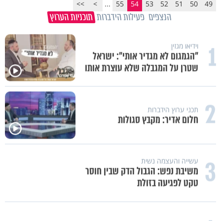
>>
>
...
55
54
53
52
51
50
49
הנצפים
פעילות הידברות
תוכניות הערוץ
1
וידיאו מגזין
"הגמגום לא מגדיר אותי": ישראל
שטרן על המגבלה שלא עוצרת אותו
2
תכני ערוץ הידברות
חלום אדיר: מקבץ סגולות
3
עשייה והעצמה נשית
משיבת נפש: הגבול הדק שבין חוסר
טקט לפגיעה בזולת