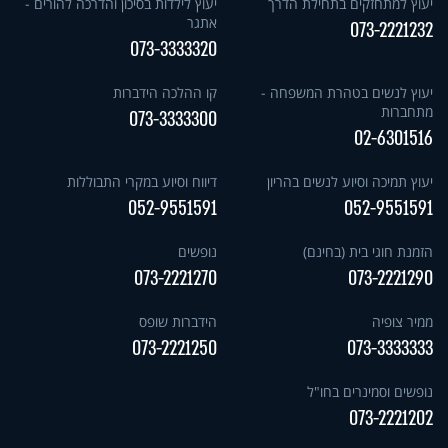
יעוץ למתחזקים בתחילת הדרך
יעוץ לילדות בסיכון והדרכה להורים -
אתגר
073-2221232
073-3333320
יעוץ לנשים בטהרת המשפחה -
קו ההלכה הידברות
מתחברות
073-3333300
02-6301516
יעוץ תמיכה וסיוע לנשים בהריון
דיווח וסיוע במקרי התבוללות
052-9551591
052-9551591
הזמנת חוגי בית (בחינם)
נופשים
073-2221270
073-2221290
ממיר צופיה
הידברות שופס
073-2221250
073-3333333
נופשים וסמינרים בחו"ל
073-2221202