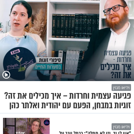
וידיאו מגזין
פגיעה עצמית וחרדות – איך מכילים את זה?
זוגיות במבחן, הפעם עם יהודית ואלתר כהן
וידיאו מגזין
"אין לי יד, וזו לא מחלה": כרמל יוגב על