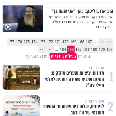
הרב ארוש ליעקב כהן: "אני שמח בך"
שתי טעימות קטנות מתוך התכנית החדשה של
הרב ארוש ויעקב כהן, המצטלמת בימים אלה
בערוץ הידברות
177
176
175
174
173
172
171
170
169
168
167
...
<
<<
>>
>
...
184
183
182
181
180
179
178
הנצפים
פעילות הידברות
תוכניות הערוץ
תכני הידברות
1
מזוזות, ציציות וספרים מחזקים:
המיזם שיביא שמירה רוחנית לאלפי
חיילי צה"ל
2
תכני הידברות
לזיווגים, שלום בית וישועות: המשדר
העולמי של ט"ו באב