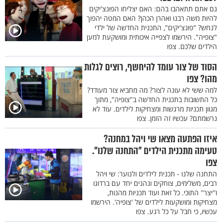
גם אתם תתאהבו בהם: האם יצליחו הפונצ'יקים
להיות משה רבנו ואהרן הכהן? האם המטה יהפוך
לנחש? "פונצ'יקים", התכנית החדשה של ילדי
"צופיה". הירשמו לצפייה איכותית ומושקעת למען
הילדים שלכם. צפו
הסוד של צור עומד להיחשף, רוצים לגלות
מהו? צפו
למה ששי לא עונה לצור? מה מחביא צור מעודד?
כל התשובות בתכנית החדשה ב"צופיה", מתוך
מגוון תכניות מרגשות ומצחיקות לילדים. עוד לא
נרשמתם? עכשיו זה הזמן. צפו
איזו הפתעה מצאו שי ויהל במחנה?
טעימה מתכנית הילדים "התחנה שלנו".
צפו
התחנה שלנו - תכנית לילדים ולנוער: שי ויהל
רבים, משלימים, צוחקים ונהנים יחד עם ברדוגו
ו''יצר'' התוכי. כל זאת ועוד תכניות מהנות,
מצחיקות ומושקעות לילדים של 'צופיה'. הירשמו
עכשיו, כי חבל על כל רגע. צפו