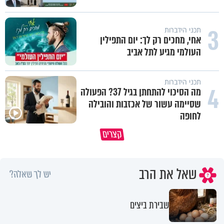
3
תכני הידברות
אחי, מחכים רק לך: יום התפילין
העולמי מגיע לתל אביב
תכני הידברות
4
מה הסיכוי להתחתן בגיל 37? הפעולה
שסיימה עשור של אכזבות והובילה
לחופה
מדוע בחר הקב״ה את הקשת כסמל
קצרים
לברית שלו עם העולם? 🌈
תעצום לרגע את העינים ותגיד תו
שאל את הרב
יש לך שאלה?
שבירת ביצים