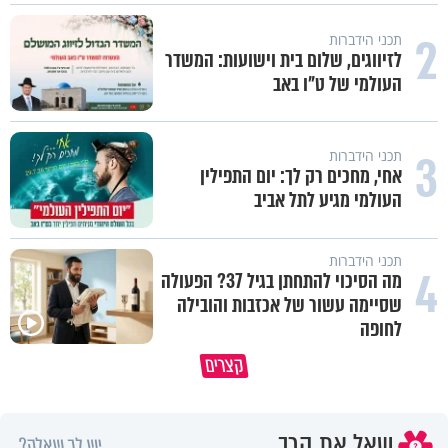
2
תכני הידברות
לזיווגים, שלום בית וישועות: המשדר
העולמי של ט"ו באב
3
תכני הידברות
אחי, מחכים רק לך: יום התפילין
העולמי מגיע לתל אביב
תכני הידברות
4
מה הסיכוי להתחתן בגיל 37? הפעולה
שסיימה עשור של אכזבות והובילה
לחופה
תעצרו לפני שאתם מוציאים דיבה על
קצרים
ציבור שלם
מתכון ל׳שבת שלום׳
שאל את הרב
יש לך שאלה?