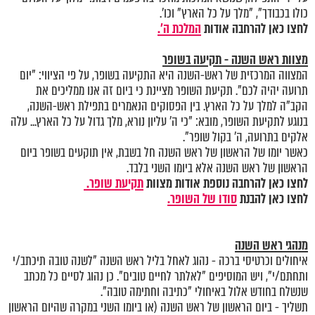
כולו בכבודך", "מלך על כל הארץ" וכו'.
לחצו כאן להרחבה אודות
המלכת ה'.
מצוות ראש השנה - תקיעה בשופר
המצווה המרכזית של ראש-השנה היא התקיעה בשופר, על פי הציווי: "יום
תרועה יהיה לכם". תקיעת השופר מציינת כי ביום זה אנו ממליכים את
הקב"ה למלך על כל הארץ. בין הפסוקים הנאמרים בתפילת ראש-השנה,
בנוגע לתקיעת השופר, מובא: "כי ה' עליון נורא, מלך גדול על כל הארץ... עלה
אלקים בתרועה, ה' בקול שופר".
כאשר יומו של הראשון של ראש השנה חל בשבת, אין תוקעים בשופר ביום
הראשון של ראש השנה אלא ביומו השני בלבד.
לחצו כאן להרחבה נוספת אודות מצוות
תקיעת שופר.
לחצו כאן להבנת
סודו של השופר.
מנהגי ראש השנה
איחולים וכרטיסי ברכה - נהוג לאחל בליל ראש השנה "לשנה טובה תיכתב/י
ותחתם/י", ויש המוסיפים "לאלתר לחיים טובים". כן נהוג לסיים כל מכתב
שנשלח בחודש אלול באיחולי "כתיבה וחתימה טובה".
תשליך - ביום הראשון של ראש השנה (או ביומו השני במקרה שהיום הראשון