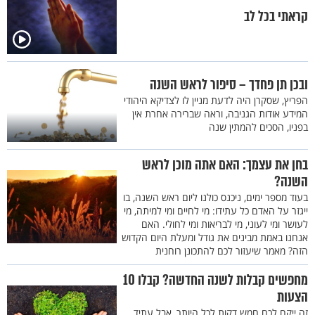
קראתי בכל לב
ובכן תן פחדך – סיפור לראש השנה
הפריץ, שסקרן היה לדעת מניין לו לצדיקא היהודי
המידע אודות הגניבה, וראה שברירה אחרת אין
בפניו, הסכים להמתין שנה
בחן את עצמך: האם אתה מוכן לראש
השנה?
בעוד מספר ימים, ניכנס כולנו ליום ראש השנה, בו
ייגזר על האדם כל עתידו: מי לחיים ומי למיתה, מי
לעושר ומי לעוני, מי לבריאות ומי לחולי. האם
אנחנו באמת מבינים את גודל ומעלת היום הקדוש
הזה? מאמר שיעזור לכם להתכונן רוחנית
מחפשים קבלות לשנה החדשה? קבלו 10
הצעות
זה ייקח לכם חמש דקות לכל היותר, אבל עתיד