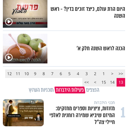
היום הרת עולם, כיצד זוכים בדין? - ראש
השנה
הכנה לראש השנה חלק א'
12
11
10
9
8
7
6
5
4
3
2
1
<
<<
>>
>
15
14
13
הנצפים
פעילות הידברות
תוכניות הערוץ
תכני הידברות
1
מזוזות, ציציות וספרים מחזקים:
המיזם שיביא שמירה רוחנית לאלפי
חיילי צה"ל