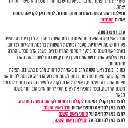
שערי רצון להיפתח". מדובר בפיוט מרגש במיוחד, ותוכנו הוא סיפור עקידת
יצחק.
תפילות ראש השנה נאמרות מתוך מחזור. לחצו כאן לקריאה נוספת
אודות
המחזור.
ערב ראש השנה
ערב ראש השנה הוא היום האחרון בלוח השנה היהודי. על כן ביום זה עושים
פעולות שונות וייחודיות, מעבר לפעולות הקשורות בהכנות הרגילות לכל חג.
בערב ראש השנה נהוג לערוך טקסי התרת נדרים, כשכל אדם מבקש התרה
בפני שלושה אנשים שמהווים מעין בית דין, שבכוחו לשחרר את האדם
מהבטחותיו.
כמו כן, בערב ראש השנה מרבים באמירת סליחות, מרבים בתשובה, תפילה
וצדקה שהם מצוות סגוליות ובכוחן לשנות את רוע הגזירה. על מנת לקיים את
מצוות התשובה בשלמות, ראוי לכל אדם לקבל על עצמו קבלה רוחנית לקראת
השנה החדשה, ובכך להוכיח את רצונו העז להיות אדם טוב יותר בשנה
הבאה.
לחצו כאן וקבלו רעיונות
לקבלות רוחניות לקראת השנה החדשה.
לחצו כאן לקריאה נוספת אודות
ערב ראש השנה.
לחצו כאן לקריאה על
סימני ראש השנה
לחצו כאן להרחבה על
תפילות ראש השנה,