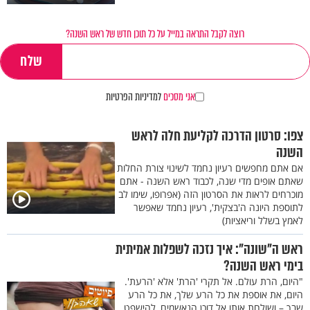
רוצה לקבל התראה במייל על כל תוכן חדש של ראש השנה?
אני מסכים
למדיניות הפרטיות
צפו: סרטון הדרכה לקליעת חלה לראש
השנה
אם אתם מחפשים רעיון נחמד לשינוי צורת החלות
שאתם אופים מדי שנה, לכבוד ראש השנה - אתם
מוכרחים לראות את הסרטון הזה (אפרופו, שימו לב
לתוספת היונה ה'בצקית', רעיון נחמד שאפשר
לאמץ בשלל וריאציות)
ראש ה"שונה": איך נזכה לשפלות אמיתית
בימי ראש השנה?
"היום, הרת עולם. אל תקרי 'הרת' אלא 'הרעת'.
היום, את אוספת את כל הרע שלך, את כל הרע
שבך – ושולחת אותו אל דוכן הנאשמים, להישפט