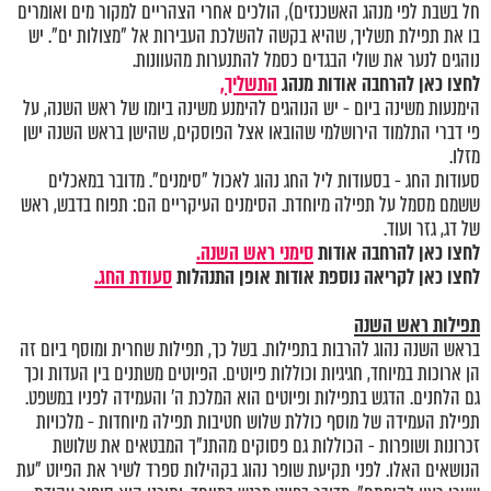
חל בשבת לפי מנהג האשכנזים), הולכים אחרי הצהריים למקור מים ואומרים
בו את תפילת תשליך, שהיא בקשה להשלכת העבירות אל "מצולות ים". יש
נוהגים לנער את שולי הבגדים כסמל להתנערות מהעוונות.
לחצו כאן להרחבה אודות מנהג
התשליך,
הימנעות משינה ביום - יש הנוהגים להימנע משינה ביומו של ראש השנה, על
פי דברי התלמוד הירושלמי שהובאו אצל הפוסקים, שהישן בראש השנה ישן
מזלו.
סעודות החג - בסעודות ליל החג נהוג לאכול "סימנים". מדובר במאכלים
ששמם מסמל על תפילה מיוחדת. הסימנים העיקריים הם: תפוח בדבש, ראש
של דג, גזר ועוד.
לחצו כאן להרחבה אודות
סימני ראש השנה
.
לחצו כאן לקריאה נוספת אודות אופן התנהלות
סעודת החג.
תפילות ראש השנה
בראש השנה נהוג להרבות בתפילות. בשל כך, תפילות שחרית ומוסף ביום זה
הן ארוכות במיוחד, חגיגיות וכוללות פיוטים. הפיוטים משתנים בין העדות וכך
גם הלחנים. הדגש בתפילות ופיוטים הוא המלכת ה' והעמידה לפניו במשפט.
תפילת העמידה של מוסף כוללת שלוש חטיבות תפילה מיוחדות - מלכויות
זכרונות ושופרות - הכוללות גם פסוקים מהתנ"ך המבטאים את שלושת
הנושאים האלו. לפני תקיעת שופר נהוג בקהילות ספרד לשיר את הפיוט "עת