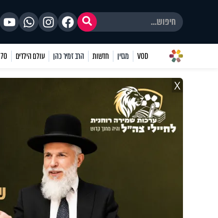
VOD
מגזין
חדשות
הרב זמיר כהן
עולם הילדים
70 שאלות
X