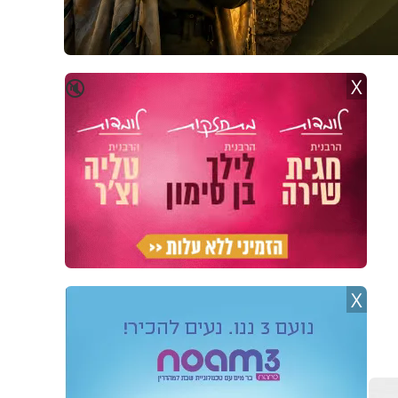
X
🔇
X