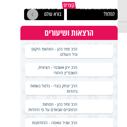
קצרים
מדוע האמונה נמשלה
גם ׳הרע׳ זה הרחמים של
האם מ
למלח?
בורא עולם
בשבת
הרצאות ושיעורים
הרב זמיר כהן - התהוות היקום
וגיל העולם
הרב ירון אשכנזי - הציצית,
השכפ"ץ היהודי
הרב יצחק בצרי - גלגול נשמות
ביהדות
הרב זמיר כהן - הכוחות
הרוחניים שבאדם על פי היהדות
הרב שניר גואטה - ההזדמנות