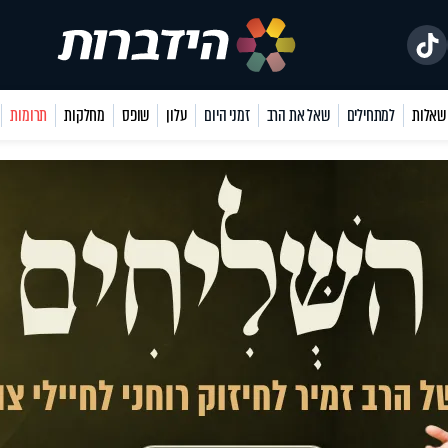
למתחילים
שאל את הרב
זמני היום
עלון
שופס
מחלקות
תרומות