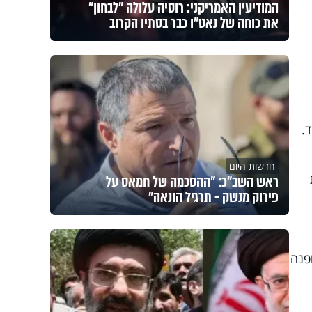
המודיעין האמריקני: רוסיה עלולה "לבחון"
את כוחה של נאט"ו כבר בסתיו הקרוב
.
חדשות היום
ראש השב"כ: "ההסכמה של חמאס על
פירוק מנשק - תרגיל הונאה"
פנה