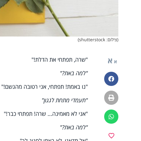
(צילום: shutterstock)
א
"שרה, תפתחי את הדלת!"
א
"למה באת?"
פייסבוק
"נו באמת! תפתחי, אני רטובה מהגשם!"
הדפסה
"תעמדי מתחת לגגון"
"אני לא מאמינה... שרה! תפתחי כבר!"
ווטסאפ
"למה באת?"
מועדפים
"אל תדאגי, לא באתי לחגוג לך"