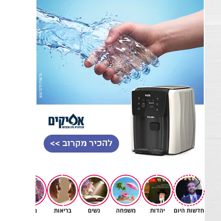
חדשות היום
יהדות
משפחה
נשים
בריאות
מגזין
רוחניו