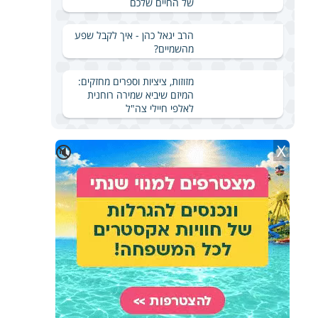
של החיים שלכם
הרב יגאל כהן - איך לקבל שפע
מהשמיים?
מזוזות, ציציות וספרים מחזקים:
המיזם שיביא שמירה רוחנית
לאלפי חיילי צה"ל
X
🔇