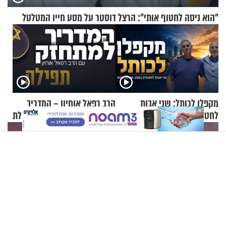
"הוא ניסה לחטוף אותי": הרצל דוסטר על מסע חייו המטלטל
מקפלן לכותל: שני אבות
הרב רפאל אוחיון – המדריך
X
לחטופים במסע אחדות מרגש
למתחזק: כיצד מתפללים תפילת
שמונה עשרה?