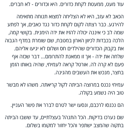
עוד מעט, ממעטת לקחת כדורים. היא וכדורים - לא חברים.
הכאב לא עזב, היא לא הצליחה למצוא תנוחה מתאימה
להירגע. כבר רצתה לקום לקחת כדור נגד כאבים, אך לפתע
שמה לב כי איננה יכולה להזיז את ידה הימנית. בקושי קמה,
הלכה בכבדות לכיוון הארון במטבח, שם שומרת במדף הגבוה
את בקבוק הכדורים שהילדים חס ושלום לא יגיעו אליהם.
שלחה את ידה - אך זו ממאנת להתרומם... דבר שכזה אף
פעם לא קרה לה. אורטל קראה לעמיחי, שהיה באותו הזמן
בחצר, מנכש את העשבים מהגינה.
עמיחי נכנס במרוצה הביתה לקול קריאתה. משהו לא מבשר
טוב היה נשמע בקולה.
הם נכנסו לרכבם, ונסעו ישר לטרם לברר את פשר העניין.
שם נערכו בדיקות. הכל התנהל בעצלתיים, עד ששבו הביתה
בתקוה שהמצב ישתפר והכל יחזור למקומו בשלום.