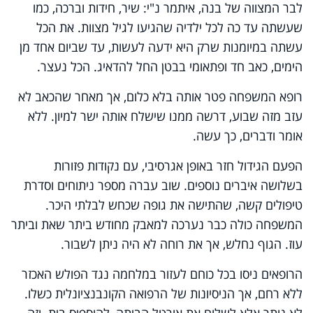
לבר המצווה של בנה, איתמר נ"י: שיר, חידות וברכה, כמו
שעשתה עד כה לכל ילדיה שהגיעו לגיל מצוות. את הכל
עשתה במיומנות שרק היא ידעה לעשות, עד שביום אחד מן
הימים, כאב חד ופתאומי בבטן החל להדאיג. הכל נעצר.
רופא המשפחה פטר אותה בלא כלום, אך מאחר שהכאב לא
עזב מזה שבוע, דרשה ממנו שישלח אותה ישר למיון. ללא
אומר ודברים, כך עשה.
הפעם הגידול חזר באופן אגרסיבי, עם נקודות פזורות
בשלושה איברים נוספים. שוב עברה מספר ניתוחים וסדרת
טיפולים קשה, שהתישה את גופה שכחש לבלתי היכר.
המשפחה כולה כבר נערכה למאבק מחודש ביתר שאת וביתר
עוז. הגוף נחלש, אך את רוחה לא היה ניתן לשבור.
הרופאים ניסו בכל כוחם לעזור במלחמה נגד הפולש האכזר
ללא רחם, אך הניסיונות של הרפואה הקונבנציונלית כשלו.
לא נותר אלא לשלוח את אורטל הביתה, להוספיס בית. וזה