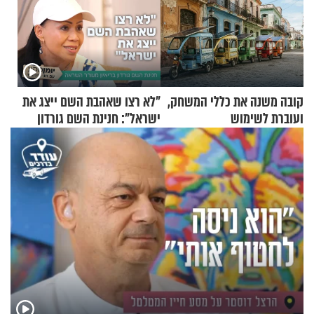
קובה משנה את כללי המשחק,
"לא רצו שאהבת השם ייצג את
ועוברת לשימוש
ישראל": חנינת השם גורדון
בתלת־אופנועים סולאריים
בריאיון מעורר השראה