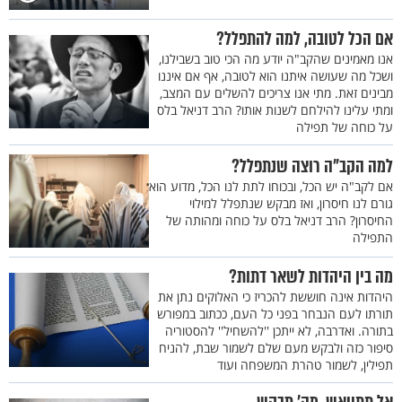
אם הכל לטובה, למה להתפלל?
אנו מאמינים שהקב"ה יודע מה הכי טוב בשבילנו,
ושכל מה שעושה איתנו הוא לטובה, אף אם איננו
מבינים זאת. מתי אנו צריכים להשלים עם המצב,
ומתי עלינו להילחם לשנות אותו? הרב דניאל בלס
על כוחה של תפילה
למה הקב"ה רוצה שנתפלל?
אם לקב"ה יש הכל, ובכוחו לתת לנו הכל, מדוע הוא
גורם לנו חיסרון, ואז מבקש שנתפלל למילוי
החיסרון? הרב דניאל בלס על כוחה ומהותה של
התפילה
מה בין היהדות לשאר דתות?
היהדות אינה חוששת להכריז כי האלוקים נתן את
תורתו לעם הנבחר בפני כל העם, ככתוב במפורש
בתורה. ואדרבה, לא ייתכן ''להשחיל'' להסטוריה
סיפור כזה ולבקש מעם שלם לשמור שבת, להניח
תפילין, לשמור טהרת המשפחה ועוד