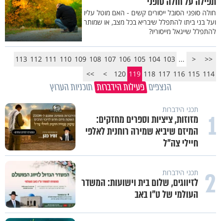
תפילה על חולה סופני
חולה סופני הסובל ייסורים קשים - האם מוטל עליו
ועל בני ביתו להתפלל שיבריא בכל מצב, או שמותר
להתפלל שייגאל מייסוריו?
113
112
111
110
109
108
107
106
105
104
103
...
<
<<
>>
>
120
119
118
117
116
115
114
הנצפים
פעילות הידברות
תוכניות הערוץ
תכני הידברות
1
מזוזות, ציציות וספרים מחזקים:
המיזם שיביא שמירה רוחנית לאלפי
חיילי צה"ל
2
תכני הידברות
לזיווגים, שלום בית וישועות: המשדר
העולמי של ט"ו באב