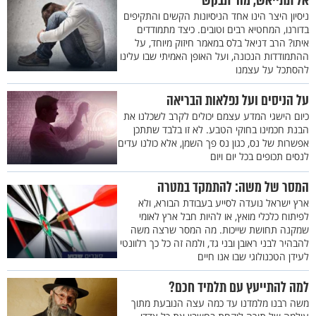
אל תתייאש, מה’ תבקש
ניסיון היצר הינו אחד הניסיונות הקשים והתקיפים
בדורנו, המחטיא רבים וטובים. כיצד מתמודדים
איתו? הרב דניאל בלס במאמר חיזוק מיוחד, על
ההתמודדות הנכונה, ועל האופן האמיתי שבו עלינו
להסתכל על עצמנו
על הניסים ועל נפלאות הבריאה
כיום הישגי המדע עצמם יכולים לקרב לשכלנו את
הבנת חכמינו בחוקי הטבע. לא זו בלבד שתתכן
אפשרות של נס, כגון נס פך השמן, אלא כולנו עדים
לנסים תכופים בכל יום ויום
המסר של משה: להתמקד במטרה
ארץ ישראל נועדה לסייע בעבודת הבורא, ולא
לפיתוח כלכלי מואץ, או להיות חבל ארץ לאומי
שמקנה תחושת שייכות. מה המסר שרצה משה
להבהיר לבני ראובן ובני גד, ולמה זה כל כך רלוונטי
לעידן הטכנולוגי שבו אנו חיים
למה להתייעץ עם תלמיד חכם?
משה רבנו מלמדנו עד כמה עצה הנובעת מתוך