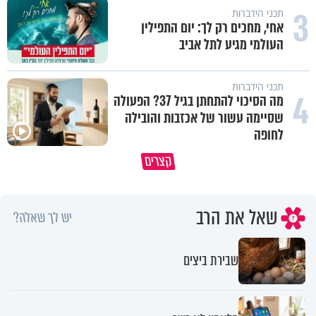
3
תכני הידברות
אחי, מחכים רק לך: יום התפילין
העולמי מגיע לתל אביב
תכני הידברות
4
מה הסיכוי להתחתן בגיל 37? הפעולה
שסיימה עשור של אכזבות והובילה
לחופה
קצרים
מדוע האמונה נמשלה למלח?
גם ׳הרע׳ זה הרחמים של בורא ע
שאל את הרב
יש לך שאלה?
שבירת ביצים