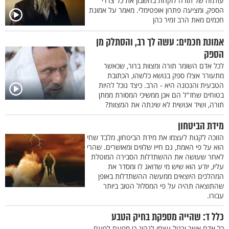
עולמה של תורה לוקחת בחשבון את כל צדדי
הספק, ומציעה פתרון אופטימלי. מאמר על אמונת
חכמים מאת הרב זמיר כהן
אמונת חכמים: עשה לך רב, והסתלק מן
הספק
לכל אדם השומר תורה ומצוות ברור, שכאשר
מתעורר אצלו ספק בנושא כלשהו, הכתובת
הטבעית והנכונה היא - הרב. כיצד נוכל להיות
בטוחים שחז"ל הם אכן ממשיכי המסורת ממתן
תורה, ושיד אנושית לא שינתה את המצוות?
מידת הביטחון
הזוכה לקנות לעצמו את מידת הביטחון, מלבד שחי
הוא על פי האמת, גם חייו שלווים ומאושרים. שהרי
לאחר שעושה את ההשתדלות הסבירה המוטלת
עליו, יודע הוא שיש מי שדואג לו ומסדר את
המהלכים היוצאים ממעשה ההשתדלות באופן
שהתוצאה תהיה על פי המסלול הטוב ביותר
עבורו.
כלל ד: שהייה מספקת בחיק הטבע
כל אדם אשר ירגיל עצמו לנהוג כן מפעם לפעם,