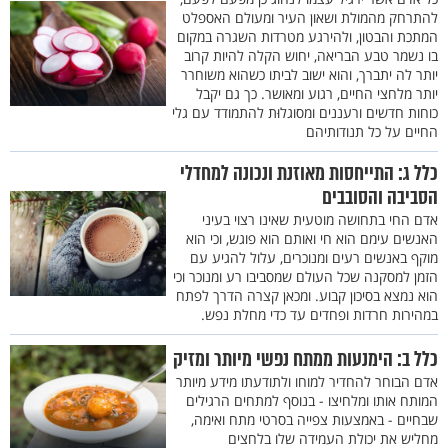
להתרחק מהמולת ושאון העיר ומעולם האספלט
המתכת והבטון, ולהירגע מטרדות השגרה במקום
בו נשמר טבע הבריאה, יחוש הקלה להיות קרוב
יותר לה יתברך, והוא ישוב לביתו כשהוא משוחרר
יותר מלחצי החיים, רגוע ומאושר. כך גם יקבל
כוחות חדשים ורעננים ומסוגלוּת להתמודד עם גלי
החיים על כל תנודותיהם
כלל ג: התייחסות מאוזנת ונכונה למחדלי
הסביבה והסובבים
אדם החי בתחושה מוטעית שאינו רצוי בעיני
האנשים עימם הוא חי ואותם הוא פוגש, וכי הוא
מוקף באנשים רעים ומנוכרים, עלול להגיע עם
הזמן למסקנה שכל העולם שמסביבו רע ומנוכר וכי
הוא נמצא בסיכון קבוע. ומכאן קצרה הדרך לפתח
במהירות חרדות ופחדים עד כדי מחלת נפש.
כלל ב: הימנעות ממתח נפשי מיותר ומזיק
אדם הבוחר להחדיר למוחו ולתודעתו מידע מיותר
המותח אותו ומלחיצו - בנוסף למתחים הרגילים
שבחיים - באמצעות צפייה בסרטי מתח ואימה,
מחליש את יכולת העמידה שלו בלחצים