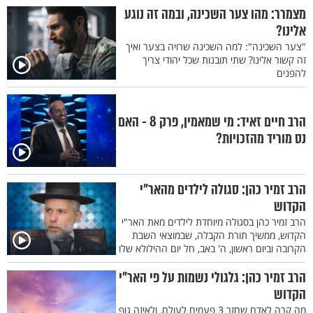
מצמרר: מהו צער השכינה, ובמה זה נוגע
אלינו?
"צער השכינה": למה השכינה שרויה בצער ואיך
זה קשור אלינו? שתי תובנות שכל יהודי צריך
להפנים
הרב חיים זאיד: מי שמאמין, פרק 8 - האם
נס מוריד מהזכויות?
הרב זמיר כהן: סגולה לילדים מהאר"י
הקדוש
הרב זמיר כהן בסגולה מיוחדת לילדים מאת האר"י
הקדוש, ממשיך תורת הקבלה, שבמוצאי השבת
הקרובה וביום ראשון, ה' באב, חל יום ההילולא שלו
הרב זמיר כהן: גלגולי נשמות על פי האר"י
הקדוש
מה קרה לאדם שחזר 3 פעמים לעולם, ולאיזה גוף