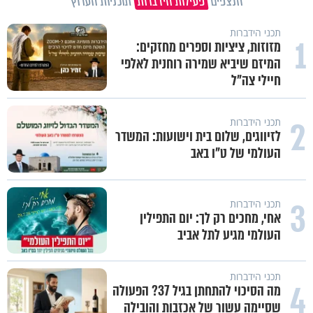
הנצפים
פעילות הידברות
תוכניות הערוץ
תכני הידברות
1
מזוזות, ציציות וספרים מחזקים:
המיזם שיביא שמירה רוחנית לאלפי
חיילי צה"ל
2
תכני הידברות
לזיווגים, שלום בית וישועות: המשדר
העולמי של ט"ו באב
3
תכני הידברות
אחי, מחכים רק לך: יום התפילין
העולמי מגיע לתל אביב
תכני הידברות
4
מה הסיכוי להתחתן בגיל 37? הפעולה
שסיימה עשור של אכזבות והובילה