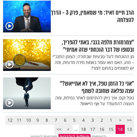
הרב חיים זאיד: מי שמאמין, פרק 3 - הדרך
להצלחה
"צמרמורת חלפה בגבי. באתי להפריך,
ובסופו של דבר הוכחתי שזה אמיתי"
מן ההוכחות לעל-טבעיות שבתורה: הצופן התנכ"י
– מהו, האם הוא עומד באמות מידה מדעיות, ומה
יש למומחים בתחום לומר?
"אני כל הזמן נופל, איך לא אתייאש?"
עצה נפלאה שחובה לשתף
נופל וקם: איך ניתן להתרומם לאחר נפילות, ומה
העצה להתעודד על אף הייאוש?
12
11
10
9
8
7
6
5
4
3
2
1
<
<<
>>
>
...
18
17
16
15
14
13