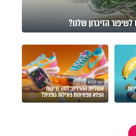
לשיפור הזיכרון שלנו?
גוף ונפש
רות
אשליית ההרזיה: למה זריקות
הפלא מפחיתות פעילות גופנית?