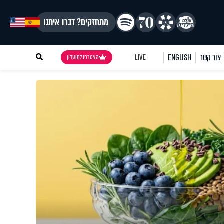
מתחזקים? דברו איתנו
צור קשר
ENGLISH
LIVE
הצטרפו למועדון