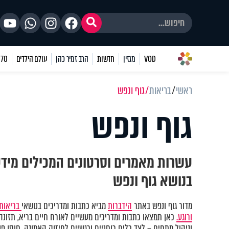
VOD
מגזין
חדשות
הרב זמיר כהן
עולם הילדים
70 שאלות
ראשי
בריאות
גוף ונפש
גוף ונפש
עשרות מאמרים וסרטונים המכילים מיד
בנושא גוף ונפש
מדור גוף ונפש באתר
הידברות
מביא כתבות ומדריכים בנושאי
בריאות 
ורוגע.
כאן תמצאו כתבות ומדריכים מעשיים לאורח חיים בריא, תזונה נ
וניהול מתחים – לצד כלים רוחניים ורגשיים לחיזוק האמונה, חוסן פני