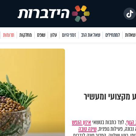
למתחילים
שאל את הרב
זמני היום
עלון
שופס
מחלקות
תרומות
ע מקצועי ומעשיר
הגוף
, לצד כתבות בנושאי
איזון הנפש
כונה, פעילות גופנית,
שינה טובה
מי, רוגע ושלווה. המדור פונה לגברים