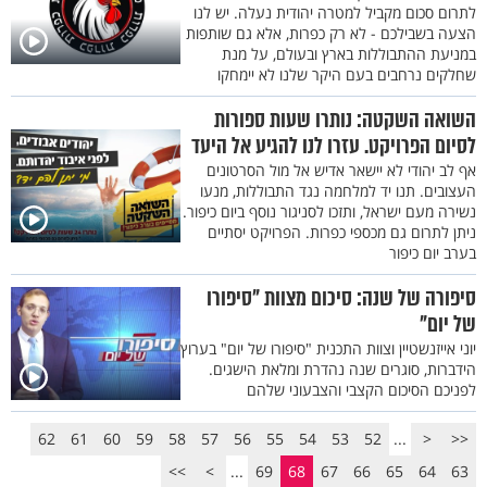
לתרום סכום מקביל למטרה יהודית נעלה. יש לנו
הצעה בשבילכם - לא רק כפרות, אלא גם שותפות
במניעת ההתבוללות בארץ ובעולם, על מנת
שחלקים נרחבים בעם היקר שלנו לא יימחקו
השואה השקטה: נותרו שעות ספורות
לסיום הפרויקט. עזרו לנו להגיע אל היעד
אף לב יהודי לא יישאר אדיש אל מול הסרטונים
העצובים. תנו יד למלחמה נגד התבוללות, מנעו
נשירה מעם ישראל, ותזכו לסניגור נוסף ביום כיפור.
ניתן לתרום גם מכספי כפרות. הפרויקט יסתיים
בערב יום כיפור
סיפורה של שנה: סיכום מצוות "סיפורו
של יום"
יוני אייזנשטיין וצוות התכנית "סיפורו של יום" בערוץ
הידברות, סוגרים שנה נהדרת ומלאת הישגים.
לפניכם הסיכום הקצבי והצבעוני שלהם
62
61
60
59
58
57
56
55
54
53
52
...
<
<<
>>
>
...
69
68
67
66
65
64
63