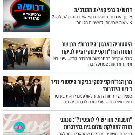
דרוש/ה גרפיקאי/ת מתנדב/ת
ארגון הידברות מחפש גרפיקאי/ת מתנדב/ת לכ-2-
3 שעות שבועות, למשימות מגוונות
היסטוריה בארגון ’הידברות’: מרן שר
התורה הגר"ח קנייבסקי הגיע לביקור
כולם עוקבים בהתרגשות ובחרדת קודש, עיניי ראו
ולא זר ודמעות צפו ועלו בהן
מרן הגר"ח קנייבסקי בביקור היסטורי נדיר
ב’בית הידברות’
כשמרן שר התורה הגיע לאולפנים לראות בעיניו
כיצד מצולמים שיעורי תורה לרבבות יהודים
"חשבתי: מה יש לי להפסיד?": מכתבי
תודה למחלקת שלום בית בהידברות
סיפורים ומשובים מרתקים שהתקבלו במחלקת