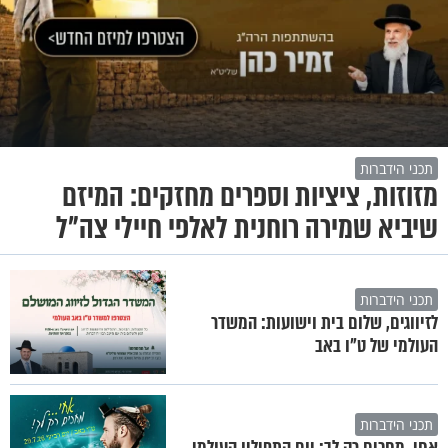
תכני הידברות
מזוזות, ציציות וספרים מחזקים: המיזם
שיביא שמירה רוחנית לאלפי חיילי צה"ל
תכני הידברות
לזיווגים, שלום בית וישועות: המשדר
העולמי של ט"ו באב
תכני הידברות
אחי, מחכים רק לך: יום התפילין העולמי