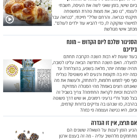
ביום שישי, בזמן שאני לשה את העיסה, חשבתי
לעצמי, "נו טוב, את מצוות טהרת המשפחה
תיקנתי כנראה. והרחם שלי?" חייכתי, "כנראה עבר
למישהי שזקוקה לו, כדי להביא עוד ילדים לעולם".
מכתב אישי מגולשת
הסניגור שלכם ליום הקדוש – מונח
בידיכם
בעוד שעות לא רבות השנה הקרובה תחתם
למעלה. האם השנה החדשה הבאה עלינו לטובה,
תהיה שמחה יותר, מלאה בשפע, בהצלחה? עד
כמה יהיו בה תקופות ורגעים לא פשוטים? נצליח
סוף סוף לממש חלומות, להתחזק, ולעשות את מה
שאנחנו רוצים באמת? מהי הסגולה המדויקת
להרבות זכויות לקראת החתימה? צריך בשביל זה
בצל סגול וח"י גרעיני רימונים, או שיש דרך פשוטה
בהרבה, כזו שנהגו בה צדיקים בדורות קודמים,
וכיום, היא נגישה ועצומה פי כמה?
אם תרצו, אין זו הגדרה
הגיע הזמן לענות על השאלה ששנים הם
מתחמקים מלהשיב עליה - מה זה בעצם ארגון