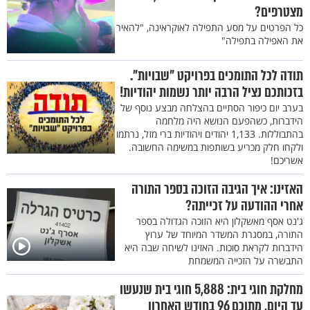
מצטרפים?
כל הפרטים על מסע התפילה לאוקראינה, "להאיר
את האפילה בתפילה"
תודה לכל התומכים בפרויקט "שבויות".
בזכותכם נציל הרבה יותר נשמות יהודיות!
בערב יום כיפור הסתיים בהצלחה מבצע נוסף של
הידברות, כשהפעם הנושא היה מלחמה
בהתבוללות. 1,133 יהודים ויהודיות ברי מזל, נרתמו
ולקחו חלק מכריע בשותפות במשימה החשובה.
אשריכם!
האזינו: איך הגיבה הזוכה בספר התורה
אחרי ההודעה על זכייתה?
ג'נט אסף מאשקלון היא הזוכה הגדולה בספר
התורה, במסגרת המשדר המיוחד של ערוץ
הידברות לקראת סוכות. האזינו לשיחה שבה היא
התבשרה על הזכייה המשמחת
מחלקת חוגי בית: 5,888 חוגי בית שנעשו
עד היום, מתוכם 96 בחודש האחרון