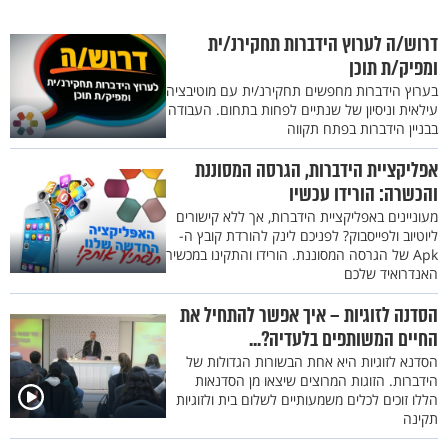
דרוש/ה לערוץ הידברות תחקירנ/ית
ומפיק/ת תוכן
בערוץ הידברות מחפשים תחקירנ/ית עם מוטיבציה
עילאית וניסיון של שנתיים לפחות בתחום. העבודה
בבניין הידברות בפתח תקווה
אפליקציית הידברות, הגרסה המסוננת
והכשרה: הורידו עכשיו
מעוניינים באפליקציית הידברות, אך ללא קישורים
ליוטיוב ולפייסבוק? לפניכם לינק להורדת קובץ ה-
Apk של הגרסה המסוננת. הורידו והתקינו במכשיר
האנדרואיד שלכם
הסדנה לזוגיות – איך אפשר להתחיל את
החיים המשותפים בלעדיה?...
הסדנא לזוגיות היא אחת הבשורות הגדולות של
הידברות. הזוגות המרוצים שיצאו מן הסדנאות
הללו זוכים לכלים משמעותיים לשלום בית ולזוגיות
תקינה