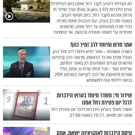
לא תצליחי להגיע לקבר רחל אימנו ביום ההילולה?
ערוץ הידברות (97 ב-yes וב-hot) עורך שידור חי
מרתק ומרגש מקבר רחל, ביום חמישי הקרוב,
בשעה 21:00 בערב, עם הרבנית ימימה מזרחי.
דברי תורה מפעימים על רחל אימנו, סרטונים
מיוחדים על דמותה ותפילה מרגשת. אל תחמיצי!
אתר חדש ומיוחד לרב זמיר כהן!
בשורה משמחת – אתר חדש וייחודי לרב זמיר כהן,
הכולל ומרכז את כל הרצאות, סרטוני הרב (ביניהם
סרטונים קצרים המופיעים רק באתר החדש),
שו"תים ועוד - הכל תחת קורת גג אחת, כולל
ספרים מלאים(!) של הרב לקריאה בפורמט PDF,
בניווט ידידותי ונוח למשתמש
שידור חי: משדר מיוחד בערוץ הידברות
לרגל יום פטירת רחל אמנו
משדר מיוחד בערוץ הידברות לרגל יום פטירת רחל
אמנו: יום חמישי, 10.11 בשעה 21:00
טיסת הידברות לאוקראינה יוצאת, אתם