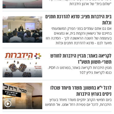
"שלום בית" של ארגון הידברות
בית הידברות מציג: סדנא להדרכת חתנים
וכלות
אם גם אתם עומדים בפני הפרק המשמעותי
בחייכם של נישואין והקמת בית, או נמצאים
בעיצומה של השנה הראשונה לכך - הסדנה הזו
מיועד לכם - סדנא להדרכת חתנים וכלות
לקריאה באתר: מגזין הידברות לחודש
תשרי-חשוון תשע"ז
מגזין הידברות לקריאה באתר, בפורמט ה-PDF.
כנסו לקריאת גיליון 107
לרגל י"א בחשוון: משדר מיוחד שכולו
ניסים בערוץ הידברות
ביום חמישי הקרוב יתקיים משדר מיוחד בערוץ
הידברות, לרגל יום פטירת רחל אמנו. אל תחמיצו