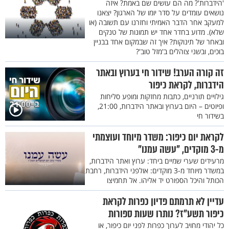
'הידברות'? מה הם עושים שם באמת? איזה
נושאים עומדים על סדר יומו של הארגון? יצאנו
למעקב אחר הדבר האמיתי וחזרנו עם תשובה (או
שלא). מדוע בחדר אחד יש תמונות של טנקים
ובאחר של תינוקות? איך זה שבמקום אחד בבניין
בוכים, ובשני צוהלים ב'מזל טוב'?
זה קורה הערב! שידור חי בערוץ ובאתר
הידברות, לקראת כיפור
גילויים תורניים, כתבות מחזקות ומופע סליחות
ופיוטים – היום בערוץ ובאתר הידברות, 21:00,
בשידור חי
לקראת יום כיפור: משדר מיוחד ועוצמתי
מ-3 מוקדים, "עשה עמנו"
מרעידים שערי שמיים ביחד: ערוץ ואתר הידברות,
במשדר מיוחד מ-3 מוקדים: אולפני הידברות, רחבת
הכותל והיכל הספורט יד אליהו. אל תחמיצו
עדיין לא תרמתם פדיון כפרות לקראת
כיפור תשע"ז? נותרו שעות ספורות
כל יהודי מחויב לערוך כפרות לפני יום כיפור, או