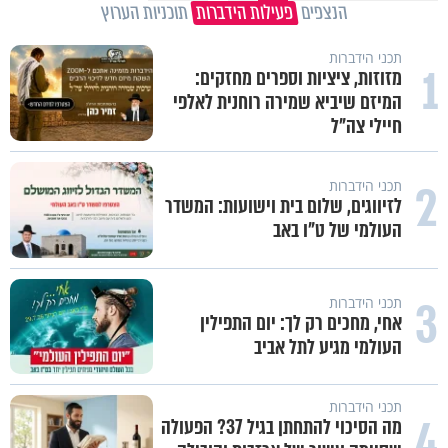
הנצפים
פעילות הידברות
תוכניות הערוץ
תכני הידברות
1
מזוזות, ציציות וספרים מחזקים:
המיזם שיביא שמירה רוחנית לאלפי
חיילי צה"ל
2
תכני הידברות
לזיווגים, שלום בית וישועות: המשדר
העולמי של ט"ו באב
3
תכני הידברות
אחי, מחכים רק לך: יום התפילין
העולמי מגיע לתל אביב
תכני הידברות
4
מה הסיכוי להתחתן בגיל 37? הפעולה