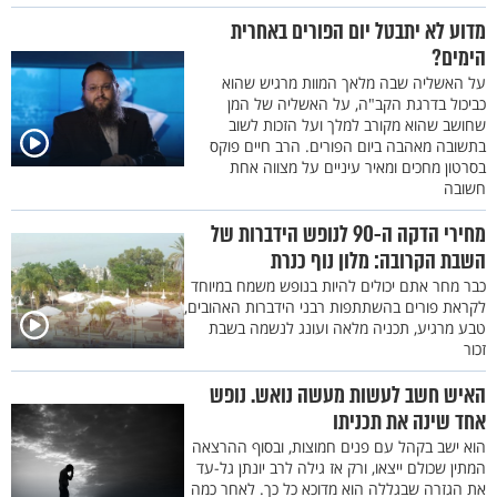
מדוע לא יתבטל יום הפורים באחרית
הימים?
על האשליה שבה מלאך המוות מרגיש שהוא
כביכול בדרגת הקב"ה, על האשליה של המן
שחושב שהוא מקורב למלך ועל הזכות לשוב
בתשובה מאהבה ביום הפורים. הרב חיים פוקס
בסרטון מחכים ומאיר עיניים על מצווה אחת
חשובה
מחירי הדקה ה-90 לנופש הידברות של
השבת הקרובה: מלון נוף כנרת
כבר מחר אתם יכולים להיות בנופש משמח במיוחד
לקראת פורים בהשתתפות רבני הידברות האהובים,
טבע מרגיע, תכניה מלאה ועונג לנשמה בשבת
זכור
האיש חשב לעשות מעשה נואש. נופש
אחד שינה את תכניתו
הוא ישב בקהל עם פנים חמוצות, ובסוף ההרצאה
המתין שכולם ייצאו, ורק אז גילה לרב יונתן גל-עד
את הגזרה שבגללה הוא מדוכא כל כך. לאחר כמה