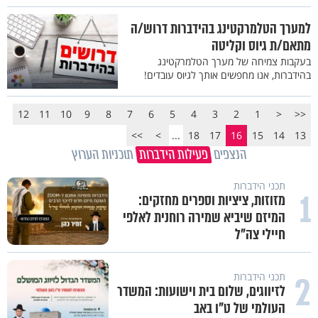
למערך הטלמרקטינג בהידברות דרוש/ה
מתאם/ת גיוס וקליטה
בעקבות צמיחה של מערך הטלמרקטינג
בהידברות, אנו מחפשים אותך לגיוס עובדים!
12
11
10
9
8
7
6
5
4
3
2
1
<
<<
>>
>
...
18
17
16
15
14
13
הנצפים
פעילות הידברות
תוכניות הערוץ
תכני הידברות
1
מזוזות, ציציות וספרים מחזקים:
המיזם שיביא שמירה רוחנית לאלפי
חיילי צה"ל
2
תכני הידברות
לזיווגים, שלום בית וישועות: המשדר
העולמי של ט"ו באב