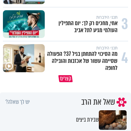
3
תכני הידברות
אחי, מחכים רק לך: יום התפילין
העולמי מגיע לתל אביב
תכני הידברות
4
מה הסיכוי להתחתן בגיל 37? הפעולה
שסיימה עשור של אכזבות והובילה
לחופה
מתחילים לעבוד לקראת ראש השנה
הרגעים הקשים ביותר בחיים יכול
קצרים
החדשה
להצית את חיינו
שאל את הרב
יש לך שאלה?
שבירת ביצים