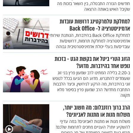
חודשים הגזרה התבטלה, בין השאר בזכות מה
שקיבל האיש באותה הרצאה
למחלקת טלמרקטינג דרושות עובדות
אדמיניסטרציה ל- Back Office
למחלקת Back Office בהידברות, הנותנת שירותי
אדמיניסטרציה למחלקת תרומות, דרושים/ות
עובדים/ות בעלי יכולת אדמיניסטרטיבית גבוהה
הזוג הטרי ביטל את בקשת הגט - בזכות
נופש אחד בהידברות. מדוע?
ב-2:20 בלילה המתינו לרב שמעון פרץ בני זוג
שעומדים להתגרש. מדוע הם הגיעו בכלל לנופש
זוגי בהידברות, מה הרקע לגירושין, וכיצד הלבבות
התחברו מחדש? הרב שמעון פרץ בסיפור מלא
תקווה
הרב ברוך רוזנבלום: מה חשוב יותר,
משלוח מנות או מתנות לאביונים?
משלוח מנות או מתנות לאביונים? במה עדיף
להשקיע יותר? העניים מחכים לתרומות שלכם!
תרמו כעת למצווה המיוחדת של חג הפורים