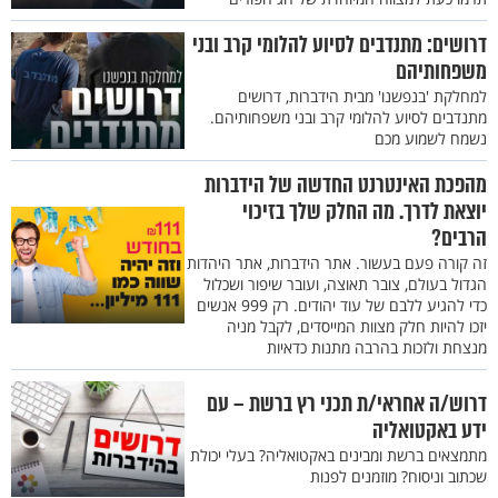
דרושים: מתנדבים לסיוע להלומי קרב ובני
משפחותיהם
למחלקת 'בנפשנו' מבית הידברות, דרושים
מתנדבים לסיוע להלומי קרב ובני משפחותיהם.
נשמח לשמוע מכם
מהפכת האינטרנט החדשה של הידברות
יוצאת לדרך. מה החלק שלך בזיכוי
הרבים?
זה קורה פעם בעשור. אתר הידברות, אתר היהדות
הגדול בעולם, צובר תאוצה, ועובר שיפור ושכלול
כדי להגיע ללבם של עוד יהודים. רק 999 אנשים
יזכו להיות חלק מצוות המייסדים, לקבל מניה
מנצחת ולזכות בהרבה מתנות כדאיות
דרוש/ה אחראי/ת תכני רץ ברשת – עם
ידע באקטואליה
מתמצאים ברשת ומבינים באקטואליה? בעלי יכולת
שכתוב וניסוח? מוזמנים לפנות