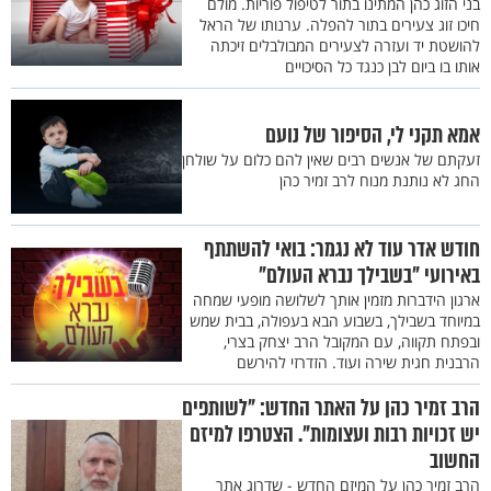
בני הזוג כהן המתינו בתור לטיפול פוריות. מולם
חיכו זוג צעירים בתור להפלה. ערנותו של הראל
להושטת יד ועזרה לצעירים המבולבלים זיכתה
אותו בו ביום לבן כנגד כל הסיכויים
אמא תקני לי, הסיפור של נועם
זעקתם של אנשים רבים שאין להם כלום על שולחן
החג לא נותנת מנוח לרב זמיר כהן
חודש אדר עוד לא נגמר: בואי להשתתף
באירועי "בשבילך נברא העולם"
ארגון הידברות מזמין אותך לשלושה מופעי שמחה
במיוחד בשבילך, בשבוע הבא בעפולה, בבית שמש
ובפתח תקווה, עם המקובל הרב יצחק בצרי,
הרבנית חגית שירה ועוד. הזדרזי להירשם
הרב זמיר כהן על האתר החדש: "לשותפים
יש זכויות רבות ועצומות". הצטרפו למיזם
החשוב
הרב זמיר כהן על המיזם החדש - שדרוג אתר