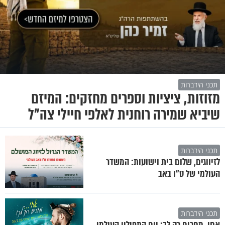
תכני הידברות
מזוזות, ציציות וספרים מחזקים: המיזם
שיביא שמירה רוחנית לאלפי חיילי צה"ל
תכני הידברות
לזיווגים, שלום בית וישועות: המשדר
העולמי של ט"ו באב
תכני הידברות
אחי, מחכים רק לך: יום התפילין העולמי