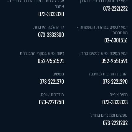
יעוץ למתחזקים בתחילת הדרך
יעוץ לילדות בסיכון והדרכה להורים -
אתגר
073-2221232
073-3333320
יעוץ לנשים בטהרת המשפחה -
קו ההלכה הידברות
מתחברות
073-3333300
02-6301516
יעוץ תמיכה וסיוע לנשים בהריון
דיווח וסיוע במקרי התבוללות
052-9551591
052-9551591
הזמנת חוגי בית (בחינם)
נופשים
073-2221270
073-2221290
ממיר צופיה
הידברות שופס
073-2221250
073-3333333
נופשים וסמינרים בחו"ל
073-2221202