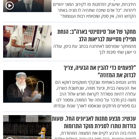
הידברות, שיעניק הזדמנות פז לקירוב המוני יהודים
ליהדות: "כל אדם שיזכה שתהיה לו מניה באתר
הקדוש הזה, אין ספק שזכויותיו רבות ועצומות"
מחקר של אונ’ סינסינטי בארה"ב: הנחת
תפילין מסייעת לבריאות הלב
מהמחקר שפורסם לאחרונה בכתב עת ביפן, עולה
כי ישנן שתי סיבות לכך
"לפעמים כדי להבין את הבעיה, צריך
לבדוק את המזוזה"
מדוע פגמים באותיות שבקלף משקפים דווקא הם
את הנעשה בבית, וכיצד מזוזה, שנחשבת כשרה,
עלולה להיות פסולה? לקראת חודש אלול הרב
משה כהן מדבר על כוחה של המזוזה, ומספר לנו
גם סיפורים מרתקים שנאספו לאורך שנות עבודתו
עכשיו: מבצע מתנות לאביונים החל. שעות
בודדות נותרו לסגירת מוקד התרומות
מהרו בזה הרגע לקיים את המצווה המהודרת,
לשמח אביונים. הרב זמיר כהן יהיה השליח שלכם