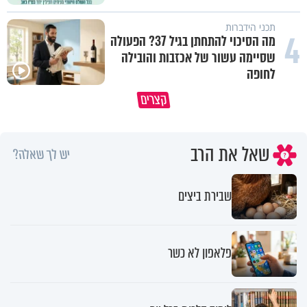
תכני הידברות
4
מה הסיכוי להתחתן בגיל 37? הפעולה
שסיימה עשור של אכזבות והובילה
לחופה
תעצרו לפני שאתם מוציאים דיבה על
קצרים
ציבור שלם
מתכון ל׳שבת שלום׳
שאל את הרב
יש לך שאלה?
שבירת ביצים
פלאפון לא כשר