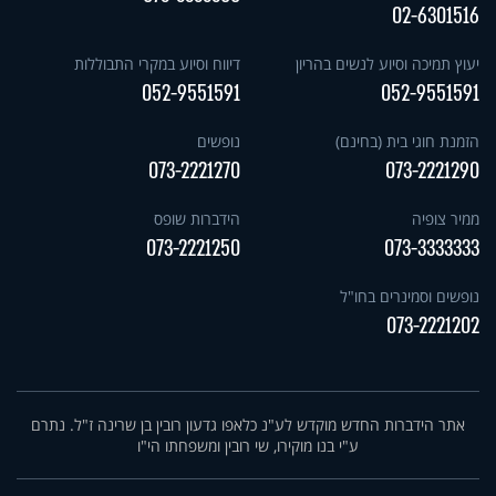
02-6301516
יעוץ תמיכה וסיוע לנשים בהריון
דיווח וסיוע במקרי התבוללות
052-9551591
052-9551591
הזמנת חוגי בית (בחינם)
נופשים
073-2221270
073-2221290
ממיר צופיה
הידברות שופס
073-2221250
073-3333333
נופשים וסמינרים בחו"ל
073-2221202
אתר הידברות החדש מוקדש לע"נ כלאפו גדעון רובין בן שרינה ז"ל. נתרם
ע"י בנו מוקירו, שי רובין ומשפחתו הי"ו