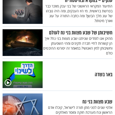
ענקים – במקרא ובהיסטוריה
התיעוד המקראי הראשוני של בני ענק מוזכר כבר
בפרשת בראשית. מי היו הענקים, ומה היה גובהו
של עוג מלך הבשן? ומה כתבה התורה על עוג
ואורך מיטתו?
חשיבותן של שבע מצוות בני נח לעולם
מהיכן אנו לומדים שניתנו שבע מצוות בני נח? איך
הן קשורות לחיי חברה תקינים ומהי השפעתן
וחשיבותן למין האנושי? במאמר זה יפורטו ההיבטים
כולם
באר בשדה
שבע מצוות בני נח
אלפי שנים לפני מתן תורה לישראל, קיבלו אדם
הראשון ונח מערכת חוקה ומוסר מאלוקים