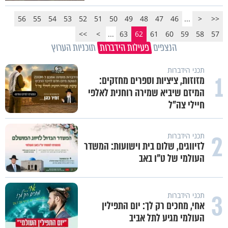
56
55
54
53
52
51
50
49
48
47
46
...
<
<<
>>
>
...
63
62
61
60
59
58
57
הנצפים
פעילות הידברות
תוכניות הערוץ
תכני הידברות
1
מזוזות, ציציות וספרים מחזקים:
המיזם שיביא שמירה רוחנית לאלפי
חיילי צה"ל
2
תכני הידברות
לזיווגים, שלום בית וישועות: המשדר
העולמי של ט"ו באב
3
תכני הידברות
אחי, מחכים רק לך: יום התפילין
העולמי מגיע לתל אביב